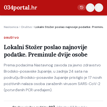
034portal
.hr
Naslovnica
Društvo
Lokalni Stožer poslao najnovije podatke. Preminule
Vijesti
DRUŠTVO
Crna kronika
Lokalni Stožer poslao najnovije
Poljoprivreda
podatke. Preminule dvije osobe
Politika
Prema podacima Nastavnog zavoda za javno zdravstvo
Gospodarstvo
Brodsko-posavske županije, u zadnja 24 sata na
Život
području Brodsko-posavske županije pristiglo je 17 novih
Kultura
pozitivnih nalaza osoba zaraženih virusom SARS-CoV-2
(potvrđenih PCR uređajem).
Sport