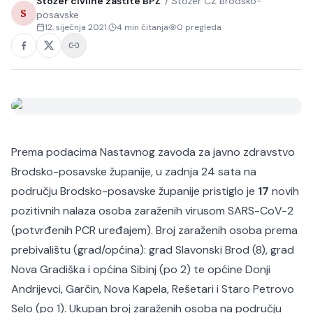
Stožer civilne zaštite BPŽ
/
Stožer CZ Brodsko-
S
posavske
12. siječnja 2021.
4
min čitanja
0
pregleda
Prema podacima Nastavnog zavoda za javno zdravstvo
Brodsko-posavske županije, u zadnja 24 sata na
području Brodsko-posavske županije pristiglo je
17
novih
pozitivnih nalaza osoba zaraženih virusom SARS-CoV-2
(potvrđenih PCR uređajem). Broj zaraženih osoba prema
prebivalištu (grad/općina): grad Slavonski Brod (8), grad
Nova Gradiška i općina Sibinj (po 2) te općine Donji
Andrijevci, Garčin, Nova Kapela, Rešetari i Staro Petrovo
Selo (po 1). Ukupan broj zaraženih osoba na području