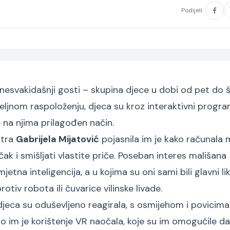
Podijeli:
i nesvakidašnji gosti – skupina djece u dobi od pet do 
iželjnom raspoloženju, djeca su kroz interaktivni progr
 na njima prilagođen način.
ntra
Gabrijela Mijatović
pojasnila im je kako računala
 čak i smišljati vlastite priče. Poseban interes mališana
jetna inteligencija, a u kojima su oni sami bili glavni li
rotiv robota ili čuvarice vilinske livade.
djeca su oduševljeno reagirala, s osmijehom i povicima:
ilo im je korištenje VR naočala, koje su im omogućile da