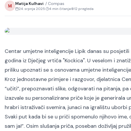
Matija Kulhavi
/
Compas
M
24. srpnja 2025.
4
min čitanja
12
pregleda
Centar umjetne inteligencije Lipik danas su posjetil
godina iz Dječjeg vrtića "Kockica". U veselom i znat
priliku upoznati se s osnovama umjetne inteligencije
Kroz jednostavne primjere i razgovor, djelatnica Ce
“učiti”, prepoznavati slike, odgovarati na pitanja, pa
izazvale su personalizirane priče koje je generirala um
hrabri istraživači svemira, junaci na igralištu uborbi p
Svaki put kada bi se u priči spomenulo njihovo ime, 
sam ja!
”. Osim slušanja priča, poseban doživljaj pruž