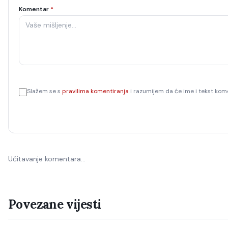
Komentar
*
Slažem se s
pravilima komentiranja
i razumijem da će ime i tekst kome
Učitavanje komentara…
Povezane vijesti