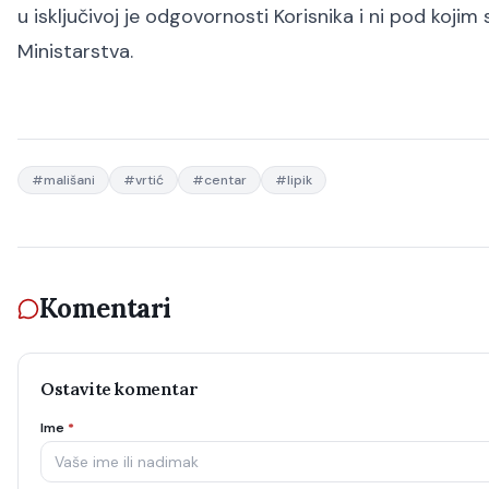
u isključivoj je odgovornosti Korisnika i ni pod koji
Ministarstva.
#
mališani
#
vrtić
#
centar
#
lipik
Komentari
Ostavite komentar
Ime
*