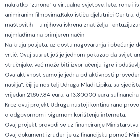
nakratko “zarone” u virtualne svjetove, lete, rone i 
animiranim filmovima.
Kako ističu djelatnici Centra,
maštovitih – a njihova iskrena znatiželja i entuzijazam
najmlađima na primjeren način.
Na kraju posjeta, uz dosta nagovaranja i obećanje 
vrtić. Ovaj susret još je jednom pokazao da svijet um
stručnjake, već može biti izvor učenja, igre i oduševl
Ova aktivnost samo je jedna od aktivnosti proveden
nasilja“, čiji je nositelj Udruga Mladi Lipika, sa sjed
vrijedan 21.657,84 eura, a 13.300,00 eura sufinancira
Kroz ovaj projekt Udruga nastoji kontinuirano provodi
o odgovornom i sigurnom korištenju interneta.
Ovaj projekt provodi se uz financiranje Ministarstva 
Ovaj dokument izrađen je uz financijsku pomoć Mini