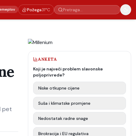
emeplov
Požega
31
°C
ANKETA
tne
Koji je najveći problem slavonske
poljoprivrede?
Niske otkupne cijene
Suša i klimatske promjene
d pet
Nedostatak radne snage
Birokracija i EU regulativa