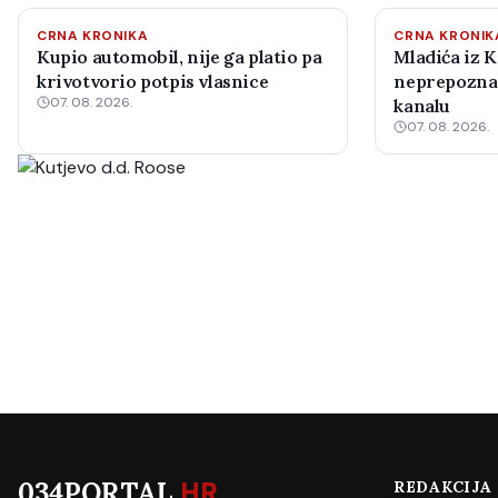
CRNA KRONIKA
CRNA KRONIK
Kupio automobil, nije ga platio pa
Mladića iz K
krivotvorio potpis vlasnice
neprepoznatl
07. 08. 2026.
kanalu
07. 08. 2026.
034PORTAL
.HR
REDAKCIJA