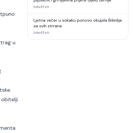
pljuskovi i grmljavina prijete dijelu zemlje
DRUŠTVO
potpuno
Ljetna večer u sokaku ponovo okupila Bišinlije
sa svih strrana
DRUŠTVO
atrag u
g
tske.
obitelji
kumenta