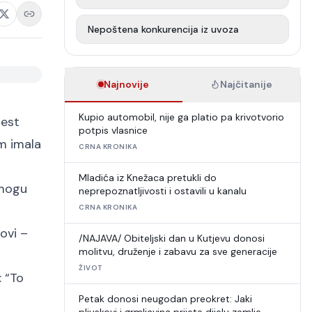
Nepoštena konkurencija iz uvoza
Najnovije
Najčitanije
Kupio automobil, nije ga platio pa krivotvorio
šest
potpis vlasnice
am imala
CRNA KRONIKA
Mladića iz Knežaca pretukli do
 mogu
neprepoznatljivosti i ostavili u kanalu
CRNA KRONIKA
kovi –
/NAJAVA/ Obiteljski dan u Kutjevu donosi
molitvu, druženje i zabavu za sve generacije
ŽIVOT
 “
To
Petak donosi neugodan preokret: Jaki