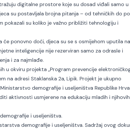
istražuju digitalne prostore koje su dosad viđali samo u
 djeca su postavljala brojna pitanja – od tehničkih do 
 pokazali su koliko je važno približiti tehnologiju i
da će ponovno doći, djeca su se s osmijehom uputila n
jetne inteligencije nije rezerviran samo za odrasle i
jenja i za najmlađe.
ih u okviru projekta „Program prevencije elektroničko
ištem na adresi Staklanska 2a, Lipik. Projekt je ukupno
 Ministarstvo demografije i useljeništva Republike Hrva
ti aktivnosti usmjerene na edukaciju mladih i njihovih 
demografije i useljeništva.
starstva demografije i useljeništva. Sadržaj ovog do