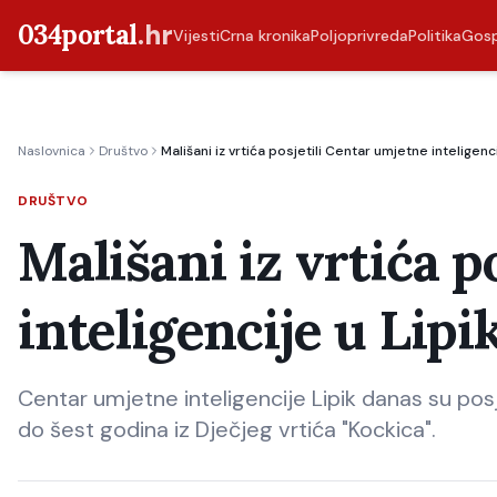
034portal
.hr
Vijesti
Crna kronika
Poljoprivreda
Politika
Gos
Naslovnica
Društvo
Mališani iz vrtića posjetili Centar umjetne inteligenci
DRUŠTVO
Mališani iz vrtića p
inteligencije u Lipi
Centar umjetne inteligencije Lipik danas su posj
do šest godina iz Dječjeg vrtića "Kockica".