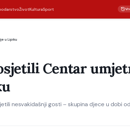
Vr
podarstvo
Život
Kultura
Sport
je u Lipiku
osjetili Centar umje
ku
etili nesvakidašnji gosti – skupina djece u dobi o