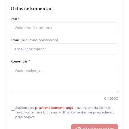
Ostavite komentar
Ime
*
Email
(nije javno, opcionalno)
Komentar
*
0
/ 2000
Slažem se s
pravilima komentiranja
i razumijem da će ime i
tekst komentara biti javno vidljivi. Komentari se pregledavaju
prije objave.