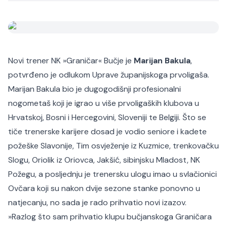
Novi trener NK »Graničar« Bučje je
Marijan Bakula
,
potvrđeno je odlukom Uprave županijskoga prvoligaša.
Marijan Bakula bio je dugogodišnji profesionalni
nogometaš koji je igrao u više prvoligaških klubova u
Hrvatskoj, Bosni i Hercegovini, Sloveniji te Belgiji. Što se
tiče trenerske karijere dosad je vodio seniore i kadete
požeške Slavonije, Tim osvježenje iz Kuzmice, trenkovačku
Slogu, Oriolik iz Oriovca, Jakšić, sibinjsku Mladost, NK
Požegu, a posljednju je trenersku ulogu imao u svlačionici
Ovčara koji su nakon dvije sezone stanke ponovno u
natjecanju, no sada je rado prihvatio novi izazov.
»Razlog što sam prihvatio klupu bučjanskoga Graničara