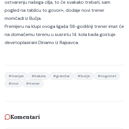
ostvarenju našega cilja, to će svakako trebati, sam
pogled na tablicu to govori«
, dodaje novi trener
momčadi iz Bučja.
Premijeru na klupi ovoga ligaša 58-godišnji trener imat će
na domaćemu terenu u susretu 14. kola kada gostuje
devetoplasirani Dinamo iz Rajsavca.
#
marijan
#
bakula
#
graničar
#
bučje
#
nogomet
#
novi
#
trener
Komentari