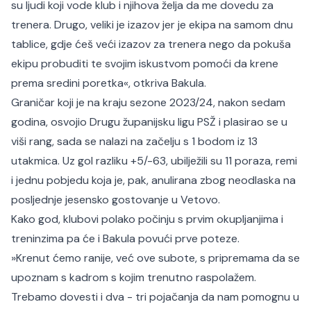
su ljudi koji vode klub i njihova želja da me dovedu za
trenera. Drugo, veliki je izazov jer je ekipa na samom dnu
tablice, gdje ćeš veći izazov za trenera nego da pokuša
ekipu probuditi te svojim iskustvom pomoći da krene
prema sredini poretka«
, otkriva Bakula.
Graničar koji je na kraju sezone 2023/24, nakon sedam
godina, osvojio Drugu županijsku ligu PSŽ i plasirao se u
viši rang, sada se nalazi na začelju s 1 bodom iz 13
utakmica. Uz gol razliku +5/-63, ubilježili su 11 poraza, remi
i jednu pobjedu koja je, pak, anulirana zbog neodlaska na
posljednje jesensko gostovanje u Vetovo.
Kako god, klubovi polako počinju s prvim okupljanjima i
treninzima pa će i Bakula povući prve poteze.
»Krenut ćemo ranije, već ove subote, s pripremama da se
upoznam s kadrom s kojim trenutno raspolažem.
Trebamo dovesti i dva - tri pojačanja da nam pomognu u