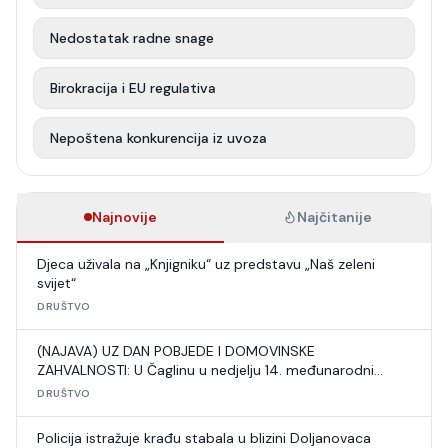
Nedostatak radne snage
Birokracija i EU regulativa
Nepoštena konkurencija iz uvoza
Najnovije
Najčitanije
Djeca uživala na „Knjigniku“ uz predstavu „Naš zeleni
svijet“
DRUŠTVO
(NAJAVA) UZ DAN POBJEDE I DOMOVINSKE
ZAHVALNOSTI: U Čaglinu u nedjelju 14. međunarodni
šahovski turnir
DRUŠTVO
Policija istražuje krađu stabala u blizini Doljanovaca