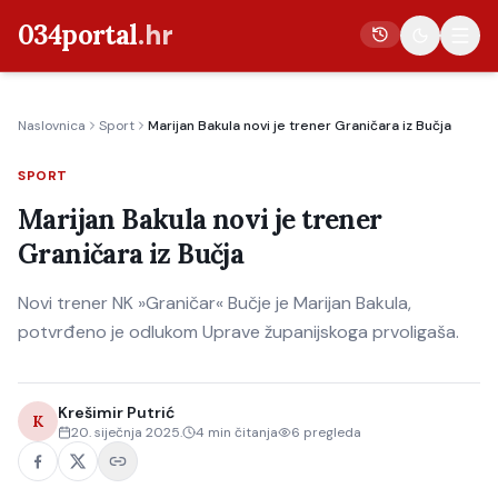
034portal
.hr
Naslovnica
Sport
Marijan Bakula novi je trener Graničara iz Bučja
Vijesti
SPORT
Crna kronika
Marijan Bakula novi je trener
Poljoprivreda
Graničara iz Bučja
Politika
Novi trener NK »Graničar« Bučje je Marijan Bakula,
Gospodarstvo
potvrđeno je odlukom Uprave županijskoga prvoligaša.
Život
Kultura
Krešimir Putrić
K
Sport
20. siječnja 2025.
4
min čitanja
6
pregleda