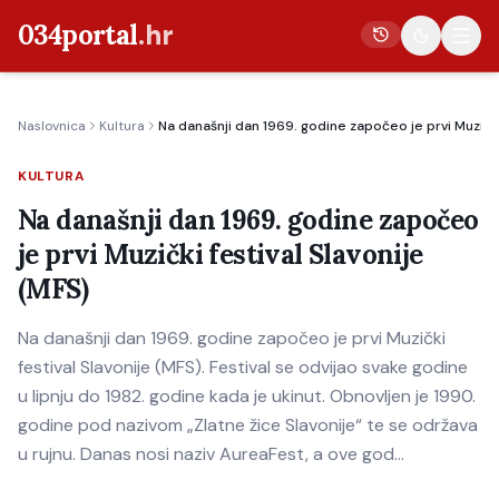
034portal
.hr
Naslovnica
Kultura
Na današnji dan 1969. godine započeo je prvi Muzički
Vijesti
KULTURA
Crna kronika
Na današnji dan 1969. godine započeo
Poljoprivreda
je prvi Muzički festival Slavonije
Politika
(MFS)
Gospodarstvo
Na današnji dan 1969. godine započeo je prvi Muzički
Život
festival Slavonije (MFS). Festival se odvijao svake godine
Kultura
u lipnju do 1982. godine kada je ukinut. Obnovljen je 1990.
godine pod nazivom „Zlatne žice Slavonije“ te se održava
Sport
u rujnu. Danas nosi naziv AureaFest, a ove god…