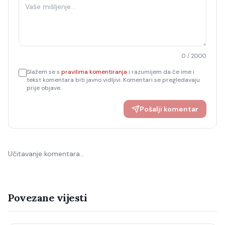
0
/ 2000
Slažem se s
pravilima komentiranja
i razumijem da će ime i
tekst komentara biti javno vidljivi. Komentari se pregledavaju
prije objave.
Pošalji komentar
Učitavanje komentara…
Povezane vijesti