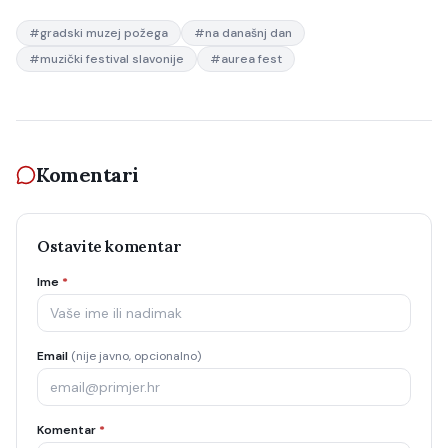
#
gradski muzej požega
#
na današnj dan
#
muzički festival slavonije
#
aurea fest
Komentari
Ostavite komentar
Ime
*
Email
(nije javno, opcionalno)
Komentar
*