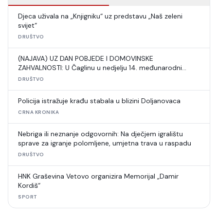
Djeca uživala na „Knjigniku“ uz predstavu „Naš zeleni
svijet“
DRUŠTVO
(NAJAVA) UZ DAN POBJEDE I DOMOVINSKE
ZAHVALNOSTI: U Čaglinu u nedjelju 14. međunarodni
šahovski turnir
DRUŠTVO
Policija istražuje krađu stabala u blizini Doljanovaca
CRNA KRONIKA
Nebriga ili neznanje odgovornih: Na dječjem igralištu
sprave za igranje polomljene, umjetna trava u raspadu
DRUŠTVO
HNK Graševina Vetovo organizira Memorijal „Damir
Kordiš“
SPORT