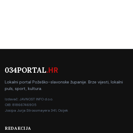
034PORTAL
.HR
Lokalni portal Požeško-slavonske županije. Brze vijesti, lokalni
puls, sport, kultura.
Izdavač: JAVNOST INFO d.o.o.
OIB: 81866746905
Josipa Jurja Strossmayera 341, Osijek
REDAKCIJA