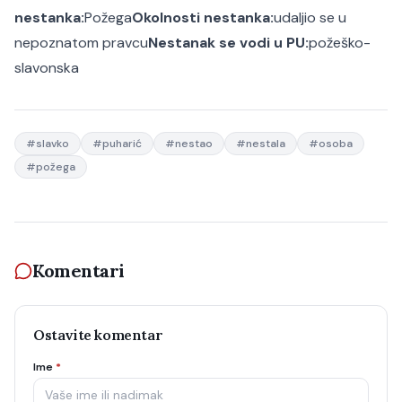
nestanka:
Požega
Okolnosti nestanka:
udaljio se u
nepoznatom pravcu
Nestanak se vodi u PU:
požeško-
slavonska
#
slavko
#
puharić
#
nestao
#
nestala
#
osoba
#
požega
Komentari
Ostavite komentar
Ime
*