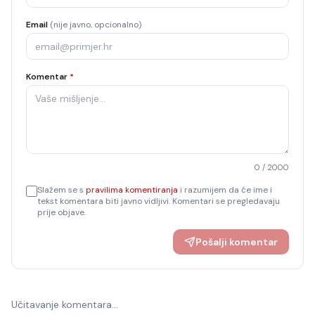
Email
(nije javno, opcionalno)
Komentar
*
0
/ 2000
Slažem se s
pravilima komentiranja
i razumijem da će ime i
tekst komentara biti javno vidljivi. Komentari se pregledavaju
prije objave.
Pošalji komentar
Učitavanje komentara…