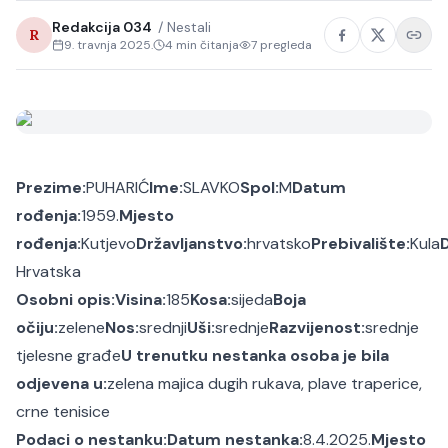
Redakcija 034
/
Nestali
R
9. travnja 2025.
4
min čitanja
7
pregleda
Prezime:
PUHARIĆ
Ime:
SLAVKO
Spol:
M
Datum
rođenja:
1959.
Mjesto
rođenja:
Kutjevo
Državljanstvo:
hrvatsko
Prebivalište:
Kula
Hrvatska
Osobni opis:
Visina:
185
Kosa:
sijeda
Boja
očiju:
zelene
Nos:
srednji
Uši:
srednje
Razvijenost:
srednje
tjelesne građe
U trenutku nestanka osoba je bila
odjevena u:
zelena majica dugih rukava, plave traperice,
crne tenisice
Podaci o nestanku:
Datum nestanka:
8.4.2025.
Mjesto