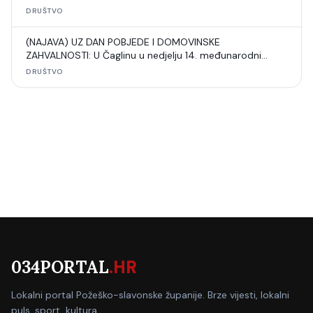
DRUŠTVO
(NAJAVA) UZ DAN POBJEDE I DOMOVINSKE
ZAHVALNOSTI: U Čaglinu u nedjelju 14. međunarodni
šahovski turnir
DRUŠTVO
034PORTAL
.HR
Lokalni portal Požeško-slavonske županije. Brze vijesti, lokalni
puls, sport, kultura.