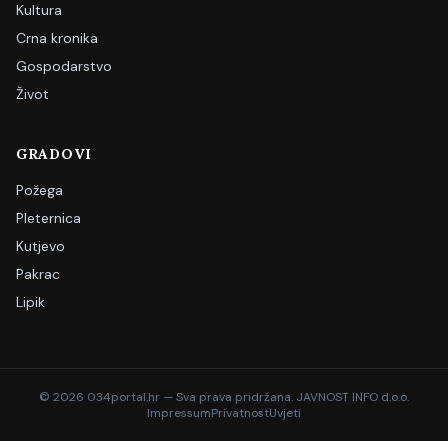
Kultura
Crna kronika
Gospodarstvo
Život
GRADOVI
Požega
Pleternica
Kutjevo
Pakrac
Lipik
©
2026
034portal.hr — Sva prava pridržana. JAVNOST INFO d.o.o.
Impressum
Privatnost
Uvjeti