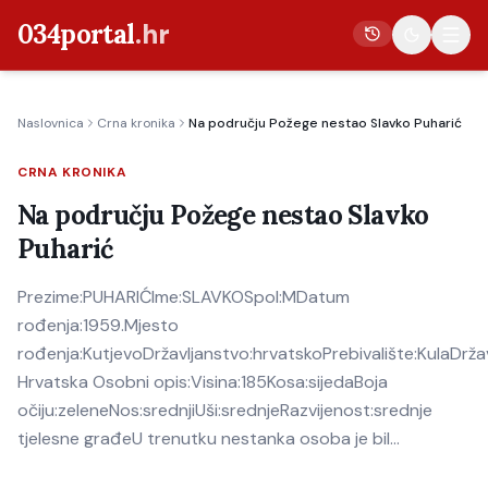
034portal
.hr
Naslovnica
Crna kronika
Na području Požege nestao Slavko Puharić
Vijesti
CRNA KRONIKA
Crna kronika
Na području Požege nestao Slavko
Poljoprivreda
Puharić
Politika
Prezime:PUHARIĆIme:SLAVKOSpol:MDatum
Gospodarstvo
rođenja:1959.Mjesto
Život
rođenja:KutjevoDržavljanstvo:hrvatskoPrebivalište:KulaDrža
Kultura
Hrvatska Osobni opis:Visina:185Kosa:sijedaBoja
očiju:zeleneNos:srednjiUši:srednjeRazvijenost:srednje
Sport
tjelesne građeU trenutku nestanka osoba je bil…