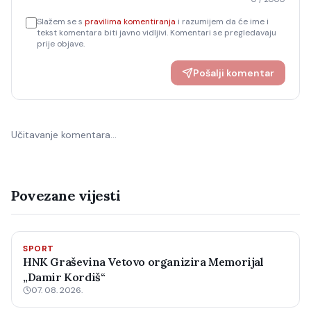
Slažem se s
pravilima komentiranja
i razumijem da će ime i
tekst komentara biti javno vidljivi. Komentari se pregledavaju
prije objave.
Pošalji komentar
Učitavanje komentara…
Povezane vijesti
SPORT
HNK Graševina Vetovo organizira Memorijal
„Damir Kordiš“
07. 08. 2026.