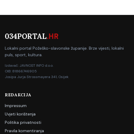
034PORTAL
.HR
Lokalni portal Požeško-slavonske županije. Brze vijesti, lokalni
puls, sport, kultura.
Izdavač: JAVNOST INFO d.o.o.
OIB: 81866746905
Josipa Jurja Strossmayera 341, Osijek
REDAKCIJA
Impressum
Uvjeti korištenja
Politika privatnosti
Pravila komentiranja