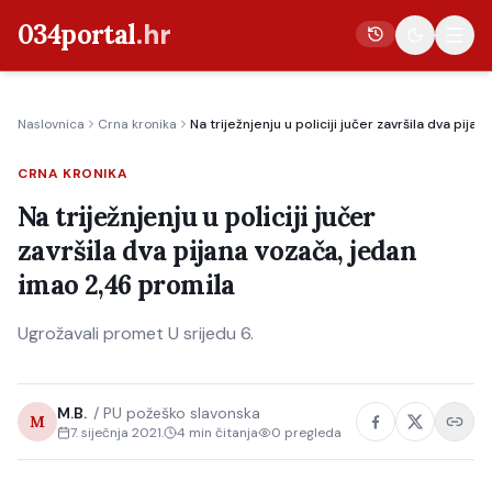
034portal
.hr
Naslovnica
Crna kronika
Na triježnjenju u policiji jučer završila dva pij
Vijesti
CRNA KRONIKA
Crna kronika
Na triježnjenju u policiji jučer
Poljoprivreda
završila dva pijana vozača, jedan
Politika
imao 2,46 promila
Gospodarstvo
Ugrožavali promet U srijedu 6.
Život
Kultura
M.B.
/
PU požeško slavonska
Sport
M
7. siječnja 2021.
4
min čitanja
0
pregleda