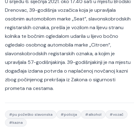
U srijedu 6. siječnja 2021. oko 17.40 sati u mjestu Brodski
Drenovac, 39-godišnja vozačica koja je upravljala
osobnim automobilom marke „Seat“, slavonskobrodskih
registarskih oznaka, prešla je vozilom na lijevu stranu
kolnika te bočnim ogledalom udarila u lijevo bočno
ogledalo osobnog automobila marke „Citroen“,
slavonskobrodskih registarskih oznaka, a kojim je
upravljala 57-godišnjakinja. 39-godišnjakinji je na mjestu
događaja izdana potvrda o naplaćenoj novčanoj kazni
zbog počinjenog prekršaja iz Zakona o sigurnosti
prometa na cestama.
#
pu požeško slavonska
#
policija
#
alkohol
#
vozač
#
kazna