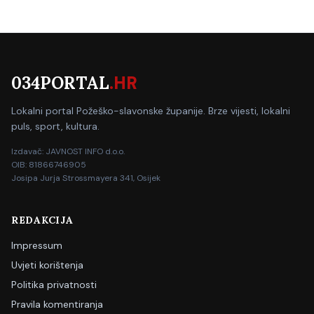
034PORTAL
.HR
Lokalni portal Požeško-slavonske županije. Brze vijesti, lokalni
puls, sport, kultura.
Izdavač: JAVNOST INFO d.o.o.
OIB: 81866746905
Josipa Jurja Strossmayera 341, Osijek
REDAKCIJA
Impressum
Uvjeti korištenja
Politika privatnosti
Pravila komentiranja