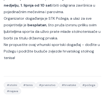
nedjelju, 1. lipnja od 10 sati
biti odigrana završnica u
pojedinačnim mečevima i parovima.
Organizator događanja je STK Požega, a ulaz za sve
posjetitelje je
besplatan
, što pruža izvrsnu priliku svim
ljubiteljima sporta da uživo prate mlade stolnotenisače u
borbi za titulu državnog prvaka.
Ne propustite ovaj vrhunski sportski događaj – dođite u
Požegu i podržite buduće zvijezde hrvatskog stolnog
tenisa!
#
stolni
#
tenis
#
prvenstvo
#
hrvatske
#
požega
#
najava