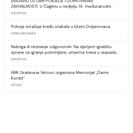
(NAJAVA) UZ DAN POBJEDE I DOMOVINSKE
ZAHVALNOSTI: U Čaglinu u nedjelju 14. međunarodni
šahovski turnir
DRUŠTVO
Policija istražuje krađu stabala u blizini Doljanovaca
CRNA KRONIKA
Nebriga ili neznanje odgovornih: Na dječjem igralištu
sprave za igranje polomljene, umjetna trava u raspadu
DRUŠTVO
HNK Graševina Vetovo organizira Memorijal „Damir
Kordiš“
SPORT