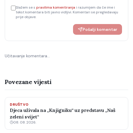
Slažem se s
pravilima komentiranja
i razumijem da će ime i
tekst komentara biti javno vidljivi. Komentari se pregledavaju
prije objave.
Pošalji komentar
Učitavanje komentara…
Povezane vijesti
DRUŠTVO
Djeca uživala na „Knjigniku“ uz predstavu „Naš
zeleni svijet“
08. 08. 2026.