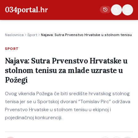
034portal
.hr
Naslovnica
Sport
Najava: Sutra Prvenstvo Hrvatske u stolnom tenisu za
Vijesti
SPORT
Crna kronika
Najava: Sutra Prvenstvo Hrvatske u
Poljoprivreda
stolnom tenisu za mlade uzraste u
Politika
Požegi
Gospodarstvo
Ovog vikenda Požega će biti središte hrvatskog stolnog
Život
tenisa jer se u Sportskoj dvorani “Tomislav Pirc” održava
Kultura
Prvenstvo Hrvatske u stolnom tenisu u ekipnoj i
pojedinačnoj konkurenciji.
Sport