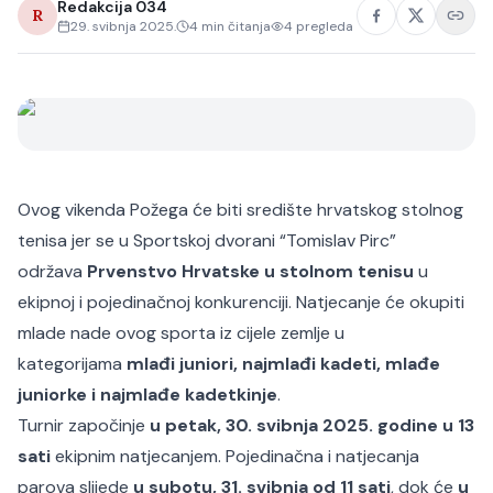
Redakcija 034
R
29. svibnja 2025.
4
min čitanja
4
pregleda
Ovog vikenda Požega će biti središte hrvatskog stolnog
tenisa jer se u Sportskoj dvorani “Tomislav Pirc”
održava
Prvenstvo Hrvatske u stolnom tenisu
u
ekipnoj i pojedinačnoj konkurenciji. Natjecanje će okupiti
mlade nade ovog sporta iz cijele zemlje u
kategorijama
mlađi juniori, najmlađi kadeti, mlađe
juniorke i najmlađe kadetkinje
.
Turnir započinje
u petak, 30. svibnja 2025. godine u 13
sati
ekipnim natjecanjem. Pojedinačna i natjecanja
parova slijede
u subotu, 31. svibnja od 11 sati
, dok će
u