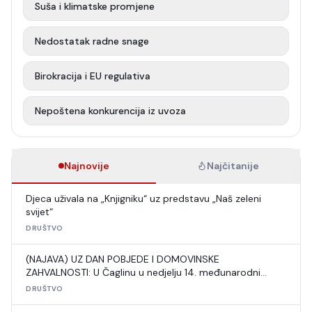
Suša i klimatske promjene
Nedostatak radne snage
Birokracija i EU regulativa
Nepoštena konkurencija iz uvoza
Najnovije
Najčitanije
Djeca uživala na „Knjigniku“ uz predstavu „Naš zeleni
svijet“
DRUŠTVO
(NAJAVA) UZ DAN POBJEDE I DOMOVINSKE
ZAHVALNOSTI: U Čaglinu u nedjelju 14. međunarodni
šahovski turnir
DRUŠTVO