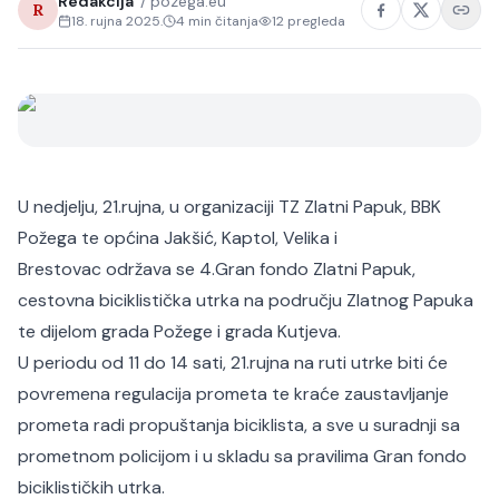
Redakcija
/
pozega.eu
R
18. rujna 2025.
4
min čitanja
12
pregleda
U nedjelju, 21.rujna, u organizaciji TZ Zlatni Papuk, BBK
Požega te općina Jakšić, Kaptol, Velika i
Brestovac održava se 4.Gran fondo Zlatni Papuk,
cestovna biciklistička utrka na području Zlatnog Papuka
te dijelom grada Požege i grada Kutjeva.
U periodu od 11 do 14 sati, 21.rujna na ruti utrke biti će
povremena regulacija prometa te kraće zaustavljanje
prometa radi propuštanja biciklista, a sve u suradnji sa
prometnom policijom i u skladu sa pravilima Gran fondo
biciklističkih utrka.