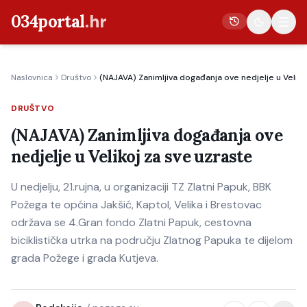
034portal
.hr
Naslovnica
Društvo
(NAJAVA) Zanimljiva događanja ove nedjelje u Veliko
Vijesti
DRUŠTVO
Crna kronika
(NAJAVA) Zanimljiva događanja ove
Poljoprivreda
nedjelje u Velikoj za sve uzraste
Politika
U nedjelju, 21.rujna, u organizaciji TZ Zlatni Papuk, BBK
Gospodarstvo
Požega te općina Jakšić, Kaptol, Velika i Brestovac
Život
održava se 4.Gran fondo Zlatni Papuk, cestovna
Kultura
biciklistička utrka na području Zlatnog Papuka te dijelom
grada Požege i grada Kutjeva.
Sport