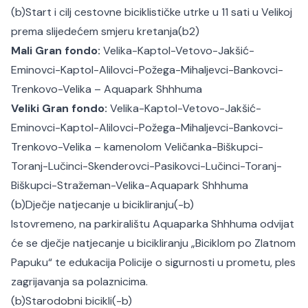
(b)Start i cilj cestovne biciklističke utrke u 11 sati u Velikoj
prema slijedećem smjeru kretanja(b2)
Mali Gran fondo:
Velika-Kaptol-Vetovo-Jakšić-
Eminovci-Kaptol-Alilovci-Požega-Mihaljevci-Bankovci-
Trenkovo-Velika – Aquapark Shhhuma
Veliki Gran fondo:
Velika-Kaptol-Vetovo-Jakšić-
Eminovci-Kaptol-Alilovci-Požega-Mihaljevci-Bankovci-
Trenkovo-Velika – kamenolom Veličanka-Biškupci-
Toranj-Lučinci-Skenderovci-Pasikovci-Lučinci-Toranj-
Biškupci-Stražeman-Velika-Aquapark Shhhuma
(b)Dječje natjecanje u bicikliranju(-b)
Istovremeno, na parkiralištu Aquaparka Shhhuma odvijat
će se dječje natjecanje u bicikliranju „Biciklom po Zlatnom
Papuku“ te edukacija Policije o sigurnosti u prometu, ples
zagrijavanja sa polaznicima.
(b)Starodobni bicikli(-b)