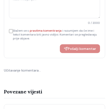
0
/ 2000
Slažem se s
pravilima komentiranja
i razumijem da će ime i
tekst komentara biti javno vidljivi. Komentari se pregledavaju
prije objave.
Pošalji komentar
Učitavanje komentara…
Povezane vijesti