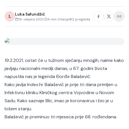
Luka Safundžić
L
19. veljače 2021.
4
min čitanja
2
pregleda
19.2.2021. ostat će u tužnom sjećanju mnogih, naime kako
javljaju nacionalni mediji danas, u 67. godini života
napustila nas je legenda Đorđe Balašević.
Kako javlja
Index.hr
Balašević je prije tri dana primljen u
Infektivnu kliniku Kliničkog centra Vojvodine u Novom
Sadu. Kako saznaje Blic, imao je koronavirus i bio je u
lošem stanju.
Balašević je preminuo tri mjeseca prije 68. rođendana.