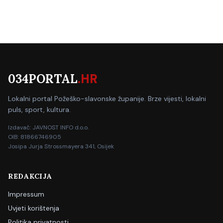
034PORTAL
.HR
Lokalni portal Požeško-slavonske županije. Brze vijesti, lokalni
puls, sport, kultura.
Izdavač: JAVNOST INFO d.o.o.
OIB: 81866746905
Josipa Jurja Strossmayera 341, Osijek
REDAKCIJA
Impressum
Uvjeti korištenja
Politika privatnosti