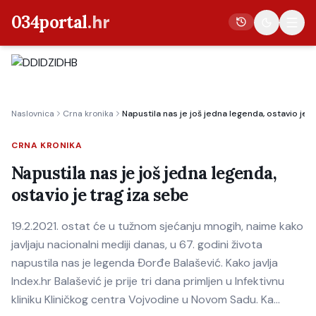
034portal
.hr
Vijesti
Naslovnica
Crna kronika
Napustila nas je još jedna legenda, ostavio je t
Crna kronika
Poljoprivreda
CRNA KRONIKA
Politika
Napustila nas je još jedna legenda,
ostavio je trag iza sebe
Gospodarstvo
Život
19.2.2021. ostat će u tužnom sjećanju mnogih, naime kako
Kultura
javljaju nacionalni mediji danas, u 67. godini života
napustila nas je legenda Đorđe Balašević. Kako javlja
Sport
Index.hr Balašević je prije tri dana primljen u Infektivnu
kliniku Kliničkog centra Vojvodine u Novom Sadu. Ka…