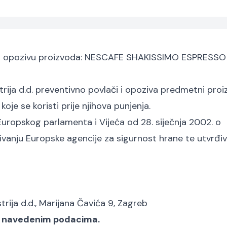
 o opozivu proizvoda: NESCAFE SHAKISSIMO ESPRESSO 
rija d.d. preventivno povlači i opoziva predmetni pro
je se koristi prije njihova punjenja.
Europskog parlamenta i Vijeća od 28. siječnja 2002. o
nivanju Europske agencije za sigurnost hrane te utvrđi
rija d.d., Marijana Čavića 9, Zagreb
re navedenim podacima.