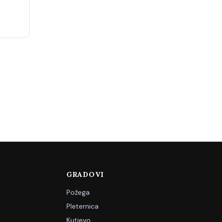
GRADOVI
Požega
Pleternica
Kutjevo