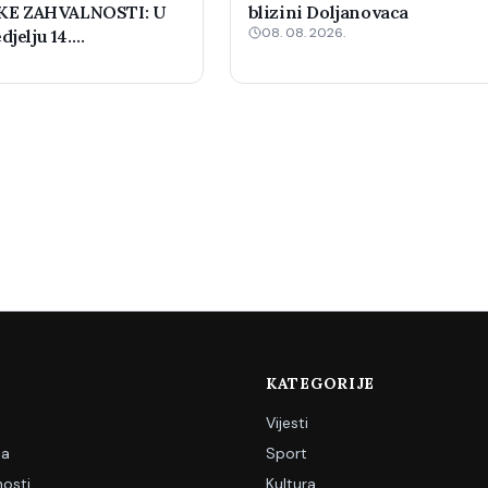
E ZAHVALNOSTI: U
blizini Doljanovaca
08. 08. 2026.
djelju 14.
 šahovski turnir
KATEGORIJE
Vijesti
ja
Sport
nosti
Kultura