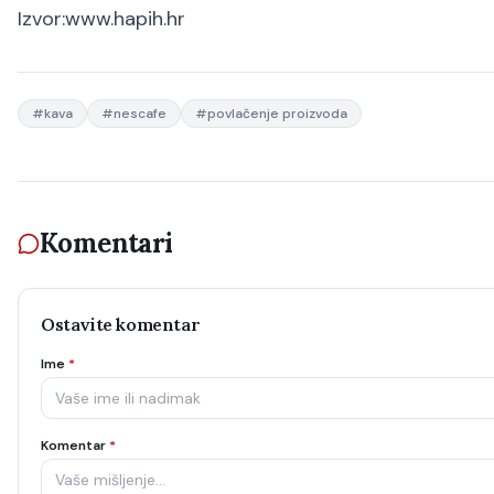
Izvor:www.hapih.hr
#
kava
#
nescafe
#
povlačenje proizvoda
Komentari
Ostavite komentar
Ime
*
Komentar
*