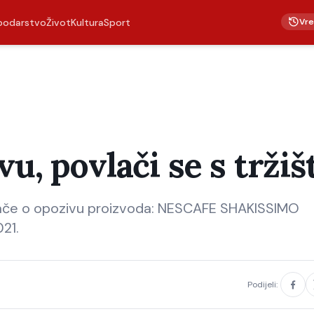
Vr
podarstvo
Život
Kultura
Sport
u, povlači se s tržiš
šače o opozivu proizvoda: NESCAFE SHAKISSIMO
21.
Podijeli: