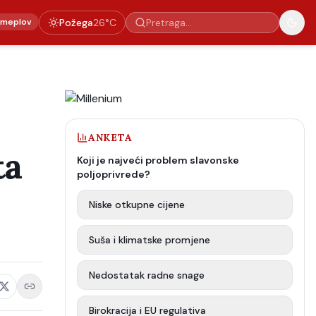
emeplov
Požega
26
°C
ANKETA
ta
Koji je najveći problem slavonske
poljoprivrede?
Niske otkupne cijene
Suša i klimatske promjene
Nedostatak radne snage
Birokracija i EU regulativa