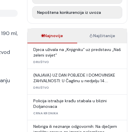
Nepoštena konkurencija iz uvoza
190 ml,
Najnovije
Najčitanije
Djeca uživala na „Knjigniku“ uz predstavu „Naš
izvod
zeleni svijet“
DRUŠTVO
(NAJAVA) UZ DAN POBJEDE I DOMOVINSKE
vanju
ZAHVALNOSTI: U Čaglinu u nedjelju 14.
međunarodni šahovski turnir
DRUŠTVO
Policija istražuje krađu stabala u blizini
Doljanovaca
CRNA KRONIKA
Nebriga ili neznanje odgovornih: Na dječjem