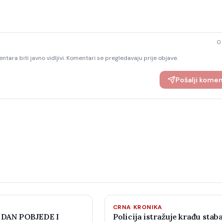
0
ntara biti javno vidljivi. Komentari se pregledavaju prije objave.
Pošalji kome
CRNA KRONIKA
 DAN POBJEDE I
Policija istražuje krađu staba