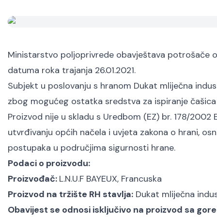
Ministarstvo poljoprivrede obavještava potrošače
datuma roka trajanja 26.01.2021.
Subjekt u poslovanju s hranom Dukat mliječna indust
zbog mogućeg ostatka sredstva za ispiranje čašica ko
Proizvod nije u skladu s Uredbom (EZ) br. 178/2002 
utvrđivanju općih načela i uvjeta zakona o hrani, os
postupaka u područjima sigurnosti hrane.
Podaci o proizvodu:
Proizvođač:
L.N.U.F BAYEUX, Francuska
Proizvod na tržište RH stavlja:
Dukat mliječna indust
Obavijest se odnosi isključivo na proizvod sa go