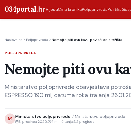
034portal
.hr
Vijesti
Crna kronika
Poljoprivreda
Politika
Gos
Naslovnica
Poljoprivreda
Nemojte piti ovu kavu, povlači se s tržišta
POLJOPRIVREDA
Nemojte piti ovu kav
Ministarstvo poljoprivrede obavještava potro
ESPRESSO 190 ml, datuma roka trajanja 26.01.20
Ministarstvo poljoprivrede
/
Ministarstvo poljoprivrede
M
3. prosinca 2020.
4
min čitanja
2
pregleda