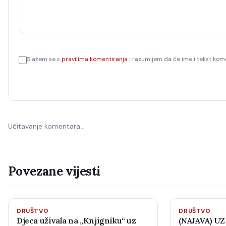
Slažem se s
pravilima komentiranja
i razumijem da će ime i tekst kome
Učitavanje komentara…
Povezane vijesti
DRUŠTVO
DRUŠTVO
Djeca uživala na „Knjigniku“ uz
(NAJAVA) UZ