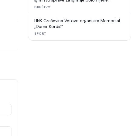
igralištu sprave za igranje polomljene,
umjetna trava u raspadu
DRUŠTVO
HNK Graševina Vetovo organizira Memorijal
„Damir Kordiš“
SPORT