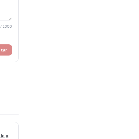
/ 2000
ntar
la u