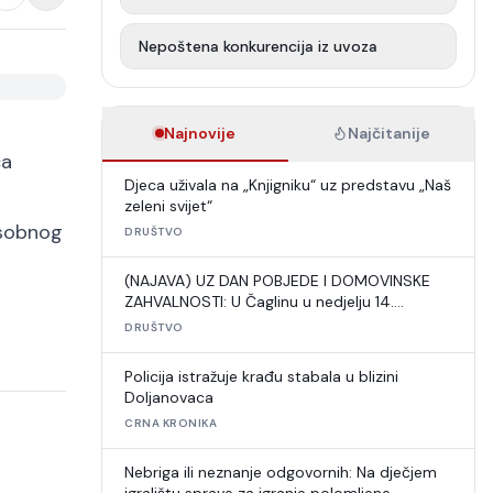
Nepoštena konkurencija iz uvoza
Najnovije
Najčitanije
ca
Djeca uživala na „Knjigniku“ uz predstavu „Naš
zeleni svijet“
osobnog
DRUŠTVO
(NAJAVA) UZ DAN POBJEDE I DOMOVINSKE
ZAHVALNOSTI: U Čaglinu u nedjelju 14.
međunarodni šahovski turnir
DRUŠTVO
Policija istražuje krađu stabala u blizini
Doljanovaca
CRNA KRONIKA
Nebriga ili neznanje odgovornih: Na dječjem