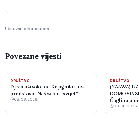
Učitavanje komentara…
Povezane vijesti
DRUŠTVO
DRUŠTVO
Djeca uživala na „Knjigniku“ uz
(NAJAVA) UZ
predstavu „Naš zeleni svijet“
DOMOVINSK
08. 08. 2026.
Čaglinu u ne
08. 08. 2026.
međunarodni