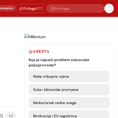
emeplov
Požega
31
°C
ANKETA
Koji je najveći problem slavonske
poljoprivrede?
Niske otkupne cijene
Suša i klimatske promjene
Nedostatak radne snage
Birokracija i EU regulativa