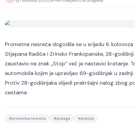
7. kolovoza 2025.
4
min čitanja
3.081
pregleda
Prometna nesreća dogodila se u srijedu 6. kolovoza 2
Stjepana Radića i Zrinsko Frankopanske, 28-godišnji
zaustavio na znak „Stop“ već je nastavio kretanje. T
automobila kojim je upravljao 69-godišnjak u zadnji l
Protiv 28-godišnjaka slijedi prekršajni nalog zbog 
cestama
#
prometna nesreća
#
požega
#
policija