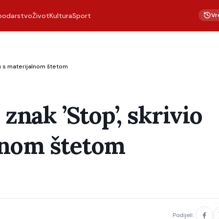
Vr
podarstvo
Život
Kultura
Sport
ću s materijalnom štetom
 znak ’Stop’, skrivio
lnom štetom
Podijeli: