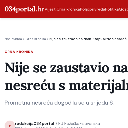
034portal
.hr
Vijesti
Crna kronika
Poljoprivreda
Politika
Gos
Naslovnica
Crna kronika
Nije se zaustavio na znak ’Stop’, skrivio nesre
CRNA KRONIKA
Nije se zaustavio na
nesreću s materija
Prometna nesreća dogodila se u srijedu 6.
redakcija034portal
/
PU Požeško-slavonska
r