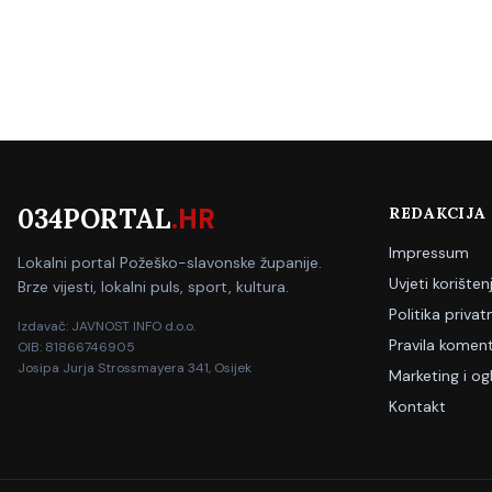
034PORTAL
.HR
REDAKCIJA
Impressum
Lokalni portal Požeško-slavonske županije.
Uvjeti korišten
Brze vijesti, lokalni puls, sport, kultura.
Politika privat
Izdavač: JAVNOST INFO d.o.o.
Pravila koment
OIB: 81866746905
Josipa Jurja Strossmayera 341, Osijek
Marketing i og
Kontakt