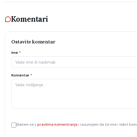
Komentari
Ostavite komentar
Ime
*
Komentar
*
Slažem se s
pravilima komentiranja
i razumijem da će ime i tekst kome