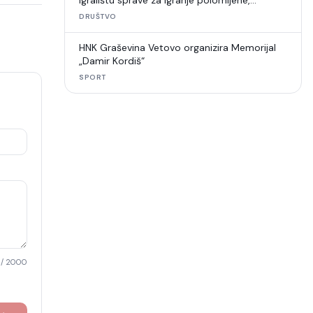
igralištu sprave za igranje polomljene,
umjetna trava u raspadu
DRUŠTVO
HNK Graševina Vetovo organizira Memorijal
„Damir Kordiš“
SPORT
/ 2000