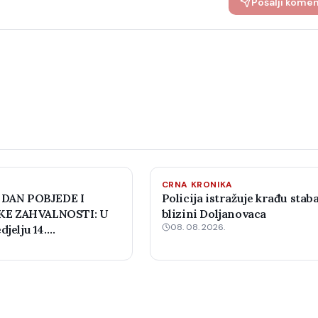
Pošalji kome
CRNA KRONIKA
 DAN POBJEDE I
Policija istražuje krađu staba
E ZAHVALNOSTI: U
blizini Doljanovaca
08. 08. 2026.
djelju 14.
 šahovski turnir