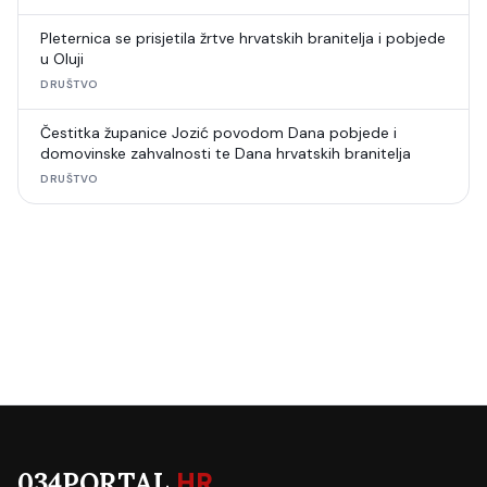
Pleternica se prisjetila žrtve hrvatskih branitelja i pobjede
u Oluji
DRUŠTVO
Čestitka županice Jozić povodom Dana pobjede i
domovinske zahvalnosti te Dana hrvatskih branitelja
DRUŠTVO
034PORTAL
.HR