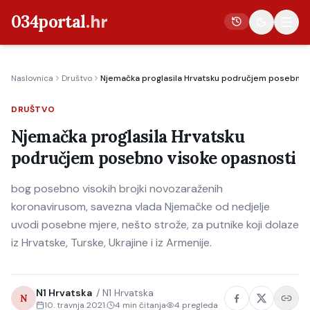
034portal
.hr
Naslovnica
Društvo
Njemačka proglasila Hrvatsku područjem posebno 
Vijesti
DRUŠTVO
Crna kronika
Njemačka proglasila Hrvatsku
Poljoprivreda
područjem posebno visoke opasnosti
Politika
bog posebno visokih brojki novozaraženih
Gospodarstvo
koronavirusom, savezna vlada Njemačke od nedjelje
Život
uvodi posebne mjere, nešto strože, za putnike koji dolaze
Kultura
iz Hrvatske, Turske, Ukrajine i iz Armenije.
Sport
N1 Hrvatska
/
N1 Hrvatska
N
10. travnja 2021.
4
min čitanja
4
pregleda