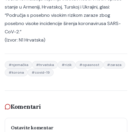
stanje u Armeniji, Hrvatskoj, Turskoj i Ukrajini, glasi:
“Područja s posebno visokim rizikom zaraze zbog
posebno visoke incidencije širenja koronavirusa SARS-
CoV-2.”
(Izvor:
N1 Hrvatska
)
#
njemačka
#
hrvatska
#
rizik
#
opasnost
#
zaraza
#
korona
#
covid-19
Komentari
Ostavite komentar