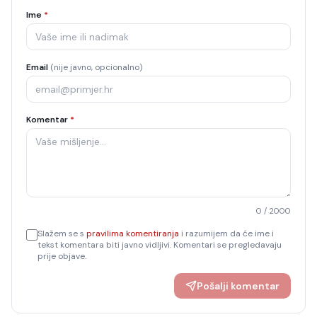
Ime
*
Email
(nije javno, opcionalno)
Komentar
*
0
/ 2000
Slažem se s
pravilima komentiranja
i razumijem da će ime i
tekst komentara biti javno vidljivi. Komentari se pregledavaju
prije objave.
Pošalji komentar