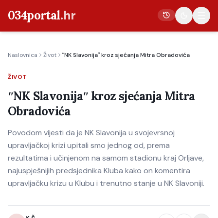
034portal
.hr
Naslovnica
Život
ʺNK Slavonijaʺ kroz sjećanja Mitra Obradovića
Vijesti
ŽIVOT
Crna kronika
ʺNK Slavonijaʺ kroz sjećanja Mitra
Poljoprivreda
Obradovića
Politika
Povodom vijesti da je NK Slavonija u svojevrsnoj
Gospodarstvo
upravljačkoj krizi upitali smo jednog od, prema
Život
rezultatima i učinjenom na samom stadionu kraj Orljave,
Kultura
najuspješnijih predsjednika Kluba kako on komentira
upravljačku krizu u Klubu i trenutno stanje u NK Slavoniji.
Sport