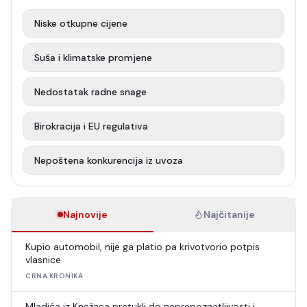
Niske otkupne cijene
Suša i klimatske promjene
Nedostatak radne snage
Birokracija i EU regulativa
Nepoštena konkurencija iz uvoza
Najnovije
Najčitanije
Kupio automobil, nije ga platio pa krivotvorio potpis
vlasnice
CRNA KRONIKA
Mladića iz Knežaca pretukli do neprepoznatljivosti i