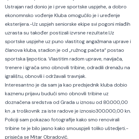
Ustrajan rad donio je i prve sportske uspjehe, a dobro
ekonomnsko vođenje Kluba omogućilo je i uređenje
eksterijera.
-Uz uspjeh seniorske ekipe svi pogoni mlađih
uzrasta su također postizali izvrsne rezultate.
Uz
sportske uspjehe uz puno vlastitog angažmana uprave i
članova kluba, stadion je od „ružnog pačeta“ postao
sportska ljepotica. Vlastitim radom uprave, navijača,
trenere i igrača smo obnovili tribine, odradili drenažu na
igralištu, obnovili i održavali travnjak.
Interesantno je da sam ja kao predsjednik kluba dobio
kaznenu prijavu budući smo obnovili tribine uz
doznačena sredstva od Grada u iznosu od 80.000,00
kn ,a troškovnik za iste radove je iznosio
300.000,00 kn.
Policiji sam pokazao fotografije kako smo renovirali
tribine te je bilo jasno kako smo
uspjeli toliko uštedjeti.-
prisjeća se Mitar Obradović.