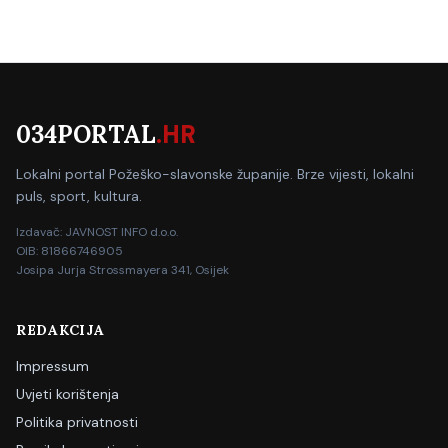
034PORTAL
.HR
Lokalni portal Požeško-slavonske županije. Brze vijesti, lokalni
puls, sport, kultura.
Izdavač: JAVNOST INFO d.o.o.
OIB: 81866746905
Josipa Jurja Strossmayera 341, Osijek
REDAKCIJA
Impressum
Uvjeti korištenja
Politika privatnosti