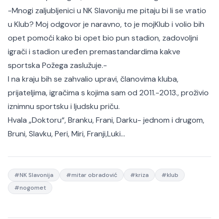
-Mnogi zaljubljenici u NK Slavoniju me pitaju bi li se vratio
u Klub? Moj odgovor je naravno, to je moj
Klub i volio bih
opet pomoći kako bi opet bio pun stadion, zadovoljni
igrači i stadion uređen prema
standardima kakve
sportska Požega zaslužuje.-
I na kraju bih se zahvalio upravi, članovima kluba,
prijateljima, igračima s kojima sam od 2011.-2013., proživio
iznimnu sportsku i ljudsku priču.
Hvala „Doktoru“, Branku, Frani, Darku- jednom i drugom,
Bruni, Slavku, Peri, Miri, Franji,Luki...
#
NK Slavonija
#
mitar obradović
#
kriza
#
klub
#
nogomet