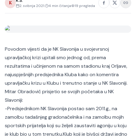
K.Š.
K
2. svibnja 2021.
4
min čitanja
19
pregleda
Povodom vijesti da je NK Slavonija u svojevrsnoj
upravljačkoj krizi upitali smo jednog od, prema
rezultatima i učinjenom na samom stadionu kraj Orljave,
najuspješnijih predsjednika Kluba kako on komentira
upravljačku krizu u Klubu i trenutno stanje u NK Slavoniji.
Mitar Obradović prisjetio se svojih početaka u NK
Slavoniji:
-Predsjednikom NK Slavonija postao sam 2011.g., na
zamolbu tadašnjeg gradonačelnika i na zamolbu mojih
sportskih prijatelja koji su željeli zaustaviti agoniju u koju
je klub bio u tom trenutku.
Klub koji je bivšoj državi jedno