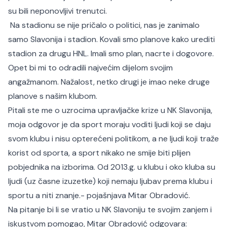
su bili neponovljivi trenutci.
Na stadionu se nije pričalo o politici, nas je zanimalo
samo Slavonija i stadion. Kovali smo planove kako urediti
stadion za drugu HNL. Imali smo plan, nacrte i dogovore.
Opet bi mi to odradili najvećim dijelom svojim
angažmanom. Nažalost, netko drugi je imao neke druge
planove s našim klubom.
Pitali ste me o uzrocima upravljačke krize u NK Slavonija,
moja odgovor je da sport moraju voditi ljudi koji se daju
svom klubu i nisu opterećeni politikom, a ne ljudi koji traže
korist od sporta, a sport nikako ne smije biti plijen
pobjednika na izborima. Od 2013.g. u klubu i oko kluba su
ljudi (uz časne izuzetke) koji nemaju ljubav prema klubu i
sportu a niti znanje.- pojašnjava Mitar Obradović.
Na pitanje bi li se vratio u NK Slavoniju te svojim zanjem i
iskustvom pomogao, Mitar Obradović odgovara: