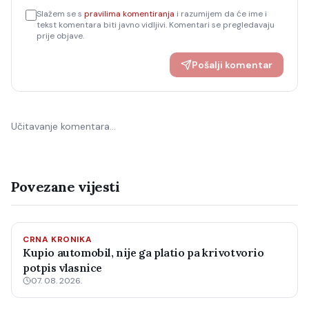
Slažem se s
pravilima komentiranja
i razumijem da će ime i
tekst komentara biti javno vidljivi. Komentari se pregledavaju
prije objave.
Pošalji komentar
Učitavanje komentara…
Povezane vijesti
CRNA KRONIKA
Kupio automobil, nije ga platio pa krivotvorio
potpis vlasnice
07. 08. 2026.