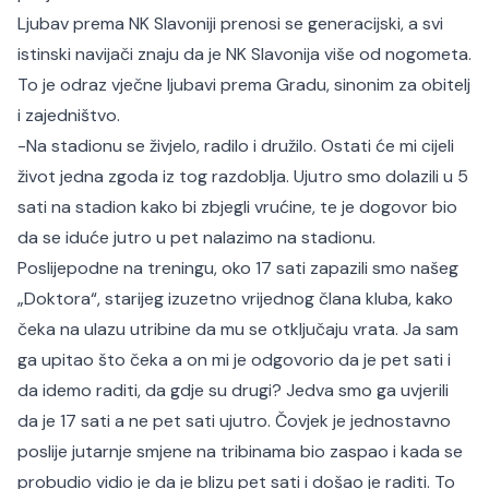
Ljubav prema NK Slavoniji prenosi se generacijski, a svi
istinski navijači znaju da je NK Slavonija više od nogometa.
To je odraz vječne ljubavi prema Gradu, sinonim za obitelj
i zajedništvo.
-Na stadionu se živjelo, radilo i družilo. Ostati će mi cijeli
život jedna zgoda iz tog razdoblja. Ujutro smo dolazili u 5
sati na stadion kako bi zbjegli vrućine, te je dogovor bio
da se iduće jutro u pet nalazimo na stadionu.
Poslijepodne na treningu, oko 17 sati zapazili smo našeg
„Doktora“, starijeg izuzetno vrijednog člana kluba, kako
čeka na ulazu utribine da mu se otključaju vrata. Ja sam
ga upitao što čeka a on mi je odgovorio da je pet sati i
da idemo raditi, da gdje su drugi? Jedva smo ga uvjerili
da je 17 sati a ne pet sati ujutro. Čovjek je jednostavno
poslije jutarnje smjene na tribinama bio zaspao i kada se
probudio vidio je da je blizu pet sati i došao je raditi. To