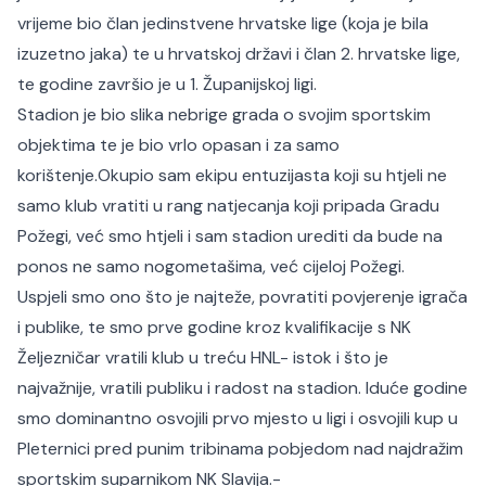
vrijeme bio član jedinstvene hrvatske lige (koja je bila
izuzetno jaka) te u hrvatskoj državi i član 2. hrvatske lige,
te godine završio je u 1. Županijskoj ligi.
Stadion je bio slika nebrige grada o svojim sportskim
objektima te je bio vrlo opasan i za samo
korištenje.Okupio sam ekipu entuzijasta koji su htjeli ne
samo klub vratiti u rang natjecanja koji pripada Gradu
Požegi, već smo htjeli i sam stadion urediti da bude na
ponos ne samo nogometašima, već cijeloj Požegi.
Uspjeli smo ono što je najteže, povratiti povjerenje igrača
i publike, te smo prve godine kroz kvalifikacije s NK
Željezničar vratili klub u treću HNL- istok i što je
najvažnije, vratili publiku i radost na stadion. Iduće godine
smo dominantno osvojili prvo mjesto u ligi i osvojili kup u
Pleternici pred punim tribinama pobjedom nad najdražim
sportskim suparnikom NK Slavija.-