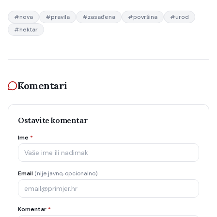
#
nova
#
pravila
#
zasađena
#
površina
#
urod
#
hektar
Komentari
Ostavite komentar
Ime
*
Email
(nije javno, opcionalno)
Komentar
*