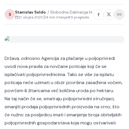
Stanislav Soldo
/
Slobodna Dalmacija.hr
S
21. ožujka 2021.
4
min čitanja
5
pregleda
Država, odnosno Agencija za plaćanje u poljoprivredi
uvodi nova pravila za novčane poticaje koji će se
isplaćivati poljoprivrednicima. Tako se više za isplatu
poticaja neće uzimati u obzir površina zasađena voćem,
povrćem ili žitaricama već količina uroda po hektaru.
Na taj način će se, smatraju poljoprivredni stručnjaci,
smanjiti prodaja poljoprivrednih proizvoda na crno, što
će nužno za posljedicu imati i smanjenje broja obiteljskih
poljoprivrednih gospodarstava koja mogu ostvarivati