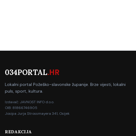
034PORTAL
.HR
Lokalni portal Požeško-slavonske županije. Brze vijesti, lokalni
puls, sport, kultura.
Izdavač: JAVNOST INFO d.o.o.
OIB: 81866746905
Josipa Jurja Strossmayera 341, Osijek
REDAKCIJA