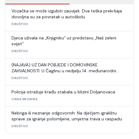
Vozačka se može izgubiti zauvijek: Dva teška prekršaja
dovoljna su za povratak u autoškolu
DRUŠTVO
Djeca uživala na „Knjigniku“ uz predstavu „Naš zeleni
svijet“
DRUŠTVO
(NAJAVA) UZ DAN POBJEDE I DOMOVINSKE
ZAHVALNOSTI: U Čaglinu u nedjelju 14. međunarodni
šahovski turnir
DRUŠTVO
Policija istražuje krađu stabala u blizini Doljanovaca
CRNA KRONIKA
Nebriga ili neznanje odgovornih: Na dječjem igralištu
sprave za igranje polomljene, umjetna trava u raspadu
DRUŠTVO