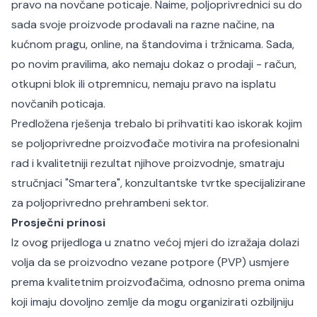
pravo na novčane poticaje. Naime, poljoprivrednici su do
sada svoje proizvode prodavali na razne načine, na
kućnom pragu, online, na štandovima i tržnicama. Sada,
po novim pravilima, ako nemaju dokaz o prodaji - račun,
otkupni blok ili otpremnicu, nemaju pravo na isplatu
novčanih poticaja.
Predložena rješenja trebalo bi prihvatiti kao iskorak kojim
se poljoprivredne proizvođače motivira na profesionalni
rad i kvalitetniji rezultat njihove proizvodnje, smatraju
stručnjaci "Smartera", konzultantske tvrtke specijalizirane
za poljoprivredno prehrambeni sektor.
Prosječni prinosi
Iz ovog prijedloga u znatno većoj mjeri do izražaja dolazi
volja da se proizvodno vezane potpore (PVP) usmjere
prema kvalitetnim proizvođačima, odnosno prema onima
koji imaju dovoljno zemlje da mogu organizirati ozbiljniju