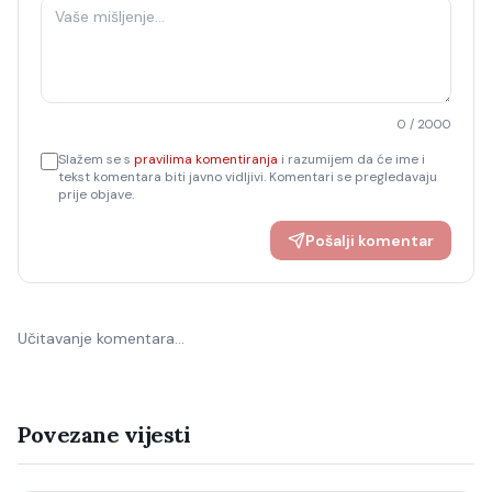
0
/ 2000
Slažem se s
pravilima komentiranja
i razumijem da će ime i
tekst komentara biti javno vidljivi. Komentari se pregledavaju
prije objave.
Pošalji komentar
Učitavanje komentara…
Povezane vijesti