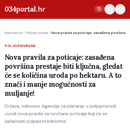
034portal
.hr
Naslovnica
Poljoprivreda
Nova pravila za poticaje: zasađena površina pre
Vijesti
POLJOPRIVREDA
Crna kronika
Nova pravila za poticaje: zasađena
Poljoprivreda
površina prestaje biti ključna, gledat
Politika
će se količina uroda po hektaru. A to
Gospodarstvo
znači i manje mogućnosti za
Život
muljanje!
Kultura
Država, odnosno Agencija za plaćanje u poljoprivredi
Sport
uvodi nova pravila za novčane poticaje koji će se
isplaćivati poljoprivrednicima.