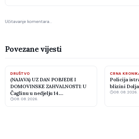
Učitavanje komentara…
Povezane vijesti
DRUŠTVO
CRNA KRONIK
(NAJAVA) UZ DAN POBJEDE I
Policija ist
DOMOVINSKE ZAHVALNOSTI: U
blizini Dolj
08. 08. 2026.
Čaglinu u nedjelju 14.
08. 08. 2026.
međunarodni šahovski turnir