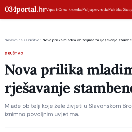
034portal
.hr
Vijesti
Crna kronika
Poljoprivreda
Politika
Gos
Naslovnica
Društvo
Nova prilika mladim obiteljima za rješavanje stambe
DRUŠTVO
Nova prilika mladim
rješavanje stamben
Mlade obitelji koje žele živjeti u Slavonskom Bro
iznimno povoljnim uvjetima.