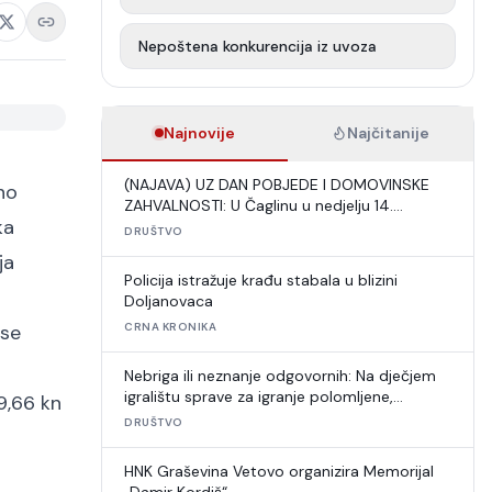
Nepoštena konkurencija iz uvoza
Najnovije
Najčitanije
(NAJAVA) UZ DAN POBJEDE I DOMOVINSKE
no
ZAHVALNOSTI: U Čaglinu u nedjelju 14.
ka
međunarodni šahovski turnir
DRUŠTVO
ja
Policija istražuje krađu stabala u blizini
Doljanovaca
 se
CRNA KRONIKA
Nebriga ili neznanje odgovornih: Na dječjem
igralištu sprave za igranje polomljene,
9,66 kn
umjetna trava u raspadu
DRUŠTVO
HNK Graševina Vetovo organizira Memorijal