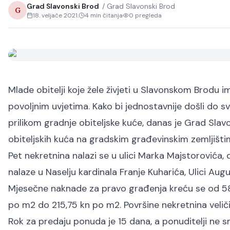
Grad Slavonski Brod
/
Grad Slavonski Brod
G
18. veljače 2021.
4
min čitanja
0
pregleda
Mlade obitelji koje žele živjeti u Slavonskom Brodu im
povoljnim uvjetima. Kako bi jednostavnije došli do sv
prilikom gradnje obiteljske kuće, danas je Grad Slav
obiteljskih kuća na gradskim građevinskim zemljištim
Pet nekretnina nalazi se u ulici Marka Majstorovića, d
nalaze u Naselju kardinala Franje Kuharića, Ulici Augu
Mjesečne naknade za pravo građenja kreću se od 58,
po m2 do 215,75 kn po m2. Površine nekretnina veli
Rok za predaju ponuda je 15 dana, a ponuditelji ne sm