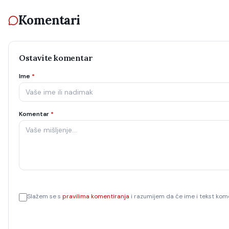
Komentari
Ostavite komentar
Ime
*
Komentar
*
Slažem se s
pravilima komentiranja
i razumijem da će ime i tekst kome