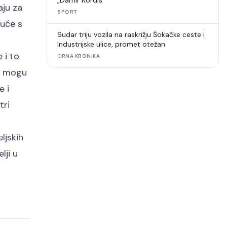
„Damir Kordiš“
aju za
SPORT
kuće s
Sudar triju vozila na raskrižju Šokačke ceste i
Industrijske ulice, promet otežan
 i to
CRNA KRONIKA
te mogu
e i
tri
ljskih
lji u