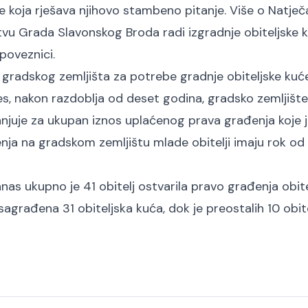
e koja rješava njihovo stambeno pitanje. Više o Natječ
tvu Grada Slavonskog Broda radi izgradnje obiteljske 
poveznici
.
gradskog zemljišta za potrebe gradnje obiteljske kuće
res, nakon razdoblja od deset godina, gradsko zemljiš
anjuje za ukupan iznos uplaćenog prava građenja koje j
ja na gradskom zemljištu mlade obitelji imaju rok od 
as ukupno je 41 obitelj ostvarila pravo građenja obite
agrađena 31 obiteljska kuća, dok je preostalih 10 obite