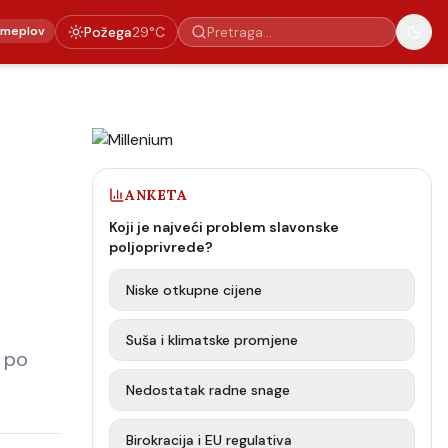
emeplov
Požega
29
°C
ANKETA
Koji je najveći problem slavonske
poljoprivrede?
Niske otkupne cijene
Suša i klimatske promjene
e po
Nedostatak radne snage
Birokracija i EU regulativa