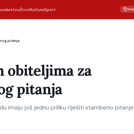
Vr
podarstvo
Život
Kultura
Sport
nog pitanja
 obiteljima za
og pitanja
du imaju još jednu priliku riješiti stambeno pitanj