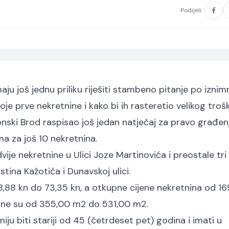
Podijeli:
aju još jednu priliku riješiti stambeno pitanje po iznim
oje prve nekretnine i kako bi ih rasteretio velikog troš
onski Brod raspisao još jedan natječaj za pravo građen
a za još 10 nekretnina.
vije nekretnine u Ulici Joze Martinovića i preostale tri
stina Kažotića i Dunavskoj ulici.
88 kn do 73,35 kn, a otkupne cijene nekretnina od 16
čine su od 355,00 m2 do 531,00 m2.
iju biti stariji od 45 (četrdeset pet) godina i imati u