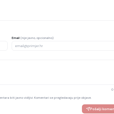
Email
(nije javno, opcionalno)
0
ntara biti javno vidljivi. Komentari se pregledavaju prije objave.
Pošalji kome