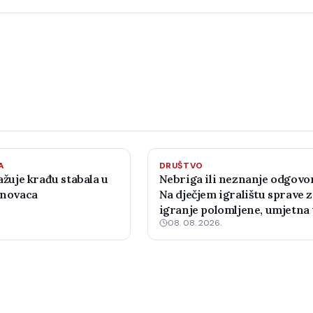
A
DRUŠTVO
ražuje krađu stabala u
Nebriga ili neznanje odgovo
anovaca
Na dječjem igralištu sprave 
igranje polomljene, umjetna
08. 08. 2026.
u raspadu