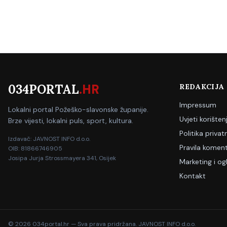
034PORTAL
.HR
REDAKCIJA
Impressum
Lokalni portal Požeško-slavonske županije.
Uvjeti korišten
Brze vijesti, lokalni puls, sport, kultura.
Politika privat
Izdavač: JAVNOST INFO d.o.o.
Pravila koment
OIB: 81866746905
Josipa Jurja Strossmayera 341, Osijek
Marketing i og
Kontakt
©
2026
034portal.hr — Sva prava pridržana. JAVNOST INFO d.o.o.