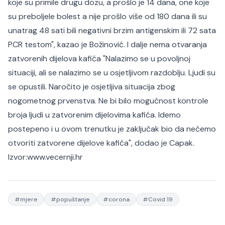
koje su primile drugu dozu, a prošlo je 14 dana, one koje
su preboljele bolest a nije prošlo više od 180 dana ili su
unatrag 48 sati bili negativni brzim antigenskim ili 72 sata
PCR testom", kazao je Božinović. I dalje nema otvaranja
zatvorenih dijelova kafića "Nalazimo se u povoljnoj
situaciji, ali se nalazimo se u osjetljivom razdoblju. Ljudi su
se opustili. Naročito je osjetljiva situacija zbog
nogometnog prvenstva. Ne bi bilo mogućnost kontrole
broja ljudi u zatvorenim dijelovima kafića. Idemo
postepeno i u ovom trenutku je zaključak bio da nećemo
otvoriti zatvorene dijelove kafića", dodao je Capak.
Izvor:www.vecernji.hr
#
mjere
#
popuštanje
#
corona
#
Covid 19