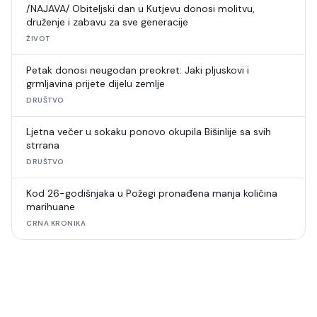
/NAJAVA/ Obiteljski dan u Kutjevu donosi molitvu,
druženje i zabavu za sve generacije
ŽIVOT
Petak donosi neugodan preokret: Jaki pljuskovi i
grmljavina prijete dijelu zemlje
DRUŠTVO
Ljetna večer u sokaku ponovo okupila Bišinlije sa svih
strrana
DRUŠTVO
Kod 26-godišnjaka u Požegi pronađena manja količina
marihuane
CRNA KRONIKA