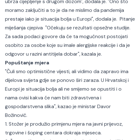
ubrza cijepljenje s drugom dozom", dodala je. "Ono što
moramo zaključiti a to je da ne mislimo da pandemija
prestaje iako je situacija bolja u Europi", dodala je. Pitanje
miješanja cjepiva "Očekuju se rezultati opsežne studije.
Za sada podaci govore da će ta mogućnost postojati
osobito za osobe koje su imale alergijske reakcije i da je
odgovor u razini antitijela dobar", kazala je.
Popuštanje mjera
"Čuli smo optimistične vijesti, ali vidimo da zapravo ima
dijelova svijeta gdje se ponovo širi zaraza. U Hrvatskoj i
Europi je situacija bolja ali ne smijemo se opustiti i o
nama ovisi kakva će nam biti zdravstvena i
gospodarstvena slika", kazao je ministar Davor
Božinović.
1. Stožer je produžio primjenu mjera na javni prijevoz,
trgovine i šoping centara dokraja mjeseca.