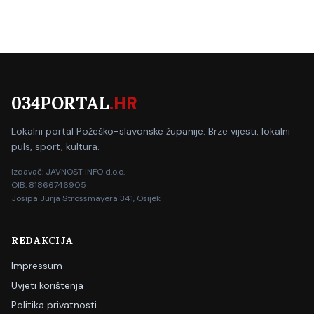
034PORTAL
.HR
Lokalni portal Požeško-slavonske županije. Brze vijesti, lokalni
puls, sport, kultura.
Izdavač: JAVNOST INFO d.o.o.
OIB: 81866746905
Josipa Jurja Strossmayera 341, Osijek
REDAKCIJA
Impressum
Uvjeti korištenja
Politika privatnosti