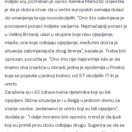
indijski soj, potreban je oprez Alemka Markotić izvijestila
je da je dobra stvar da u većini europskih zemalja dolazi
do smanjenja broja novooboljelih. "Ono što zabrinjava je
postepeni porast indijske varijante. Najznačajniji porast je
u Velikoj Britaniji, ulazi u skupine koje nisu cijepljenje,
mlađe, one koje odbijaju cijepljenje, međutim dosta je
situacija zabrinjavajuća zbog širenja", kazala je. Treba biti
oprezan, poručila je. "Ono što nije najsretnije bilo je da
imamo dva izvješća u obradi, jedna je epidemija u Finskoj
koja se pojavila u jednoj bolnici, od 57 oboljelih 17 ih je
umrlo.
Zaražena su i 42 zdravstvena djelatnika koji su bili
cijepljeni. Slična situacija je i u Belgiji u jednom domu za
starije osobe. Jedanaest je umrlo koji su bili cijepljeni",
dodala je. "I dalje moramo biti oprezni, trend je da ljudi
koji su primili prvu dozu odbijaju drugu. Sugerira se da se