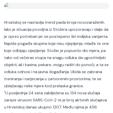
Hrvatskoj se nastavlja trend pada broja novozaraženih.
Iako je situacija povoljna iz Stožera upozoravaju i dalje da
je oprez potreban jer se postepeno širi indijska varijanta.
Najviše pogađa skupine koje nisu cijepljenje, mlađe te one
koje odbijaju cijepljenje. Stožer je popustio dio mjera, pa
tako od večeras stupa na snagu odluka da ugostiteljski
objekti, ali i kasina, pekare...mogu raditi do ponoći, a ta se
odluka odnosi i na javna događanja. Ukida se zabrana
treniranja i natjecanja u zatvorenim prostorima, te se
ublažavaju neke mjere kod prelaska granice.
"U posljednja 24 sata zabilježena su 134 nova slučaja
zaraze virusom SARS-CoV-2 te je broj aktivnih slučajeva
u Hrvatskoj danas ukupno 1207. Među njima je 456