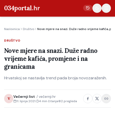
034portal
.hr
Naslovnica
Društvo
Nove mjere na snazi. Duže radno vrijeme kafića, pr
Vijesti
DRUŠTVO
Crna kronika
Nove mjere na snazi. Duže radno
Poljoprivreda
vrijeme kafića, promjene i na
Politika
granicama
Gospodarstvo
Hrvatskoj se nastavlja trend pada broja novozaraženih.
Život
Kultura
Večernji list
/
večernji.hr
Sport
V
11. lipnja 2021.
4
min čitanja
2
pregleda