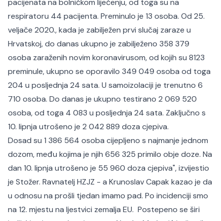
pacijenata na bolničkom liječenju, od toga su na
respiratoru 44 pacijenta. Preminulo je 13 osoba. Od 25.
veljače 2020., kada je zabilježen prvi slučaj zaraze u
Hrvatskoj, do danas ukupno je zabilježeno 358 379
osoba zaraženih novim koronavirusom, od kojih su 8123
preminule, ukupno se oporavilo 349 049 osoba od toga
204 u posljednja 24 sata. U samoizolaciji je trenutno 6
710 osoba. Do danas je ukupno testirano 2 069 520
osoba, od toga 4 083 u posljednja 24 sata. Zaključno s
10. lipnja utrošeno je 2 042 889 doza cjepiva.
Dosad su 1 386 564 osoba cijepljeno s najmanje jednom
dozom, među kojima je njih 656 325 primilo obje doze. Na
dan 10. lipnja utrošeno je 55 960 doza cjepiva", izvijestio
je Stožer. Ravnatelj HZJZ - a Krunoslav Capak kazao je da
u odnosu na prošli tjedan imamo pad. Po incidenciji smo
na 12. mjestu na ljestvici zemalja EU. Postepeno se širi