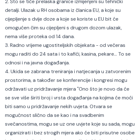
2. Što se tiče prelaska granice izmijenjeni su tehnički
detalji. Ulazak u RH osobama iz članica EU, a koje su
cijepljenje s dvije doze a koje se koriste u EU bit će
omogućen čim su cijepljeni s drugom dozom ulazak,
nema više proteka od 14 dana.
3. Radno vrijeme ugostiteljskih objekata - od večeras
mogu raditi do 24 sata i to kafići, kasina, pekare... To se
odnosi i na javna događanja.
4. Ukida se zabrana treniranja i natjecanja u zatvorenim
prostorima, a također se konferencije i kongresi mogu
održavati uz pridržavanje mjera "Ono što je novo da će
se sve više širiti broj i vrsta događanja na kojima će moći
biti samo u pridržavanje nekih uvjeta. Otvara se
mogućnost slično da se kao i na svadbenim
svečanostima, mogu se uz one uvjete koje su sada, mogu
organizirati i bez strogih mjera ako će biti prisutne osobe