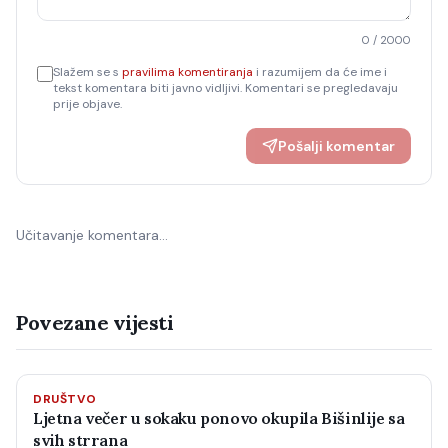
0
/ 2000
Slažem se s
pravilima komentiranja
i razumijem da će ime i
tekst komentara biti javno vidljivi. Komentari se pregledavaju
prije objave.
Pošalji komentar
Učitavanje komentara…
Povezane vijesti
DRUŠTVO
Ljetna večer u sokaku ponovo okupila Bišinlije sa
svih strrana