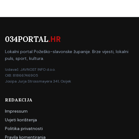
034PORTAL
.HR
Lokalni portal Požeško-slavonske županije. Brze vijesti, lokalni
puls, sport, kultura.
Izdavač: JAVNOST INFO d.o.o.
OIB: 81866746905
Josipa Jurja Strossmayera 341, Osijek
REDAKCIJA
Impressum
Uvjeti korištenja
Politika privatnosti
Pravila komentiranja