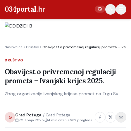
034portal
.hr
Vijesti
Naslovnica
Društvo
Obavijest o privremenoj regulaciji prometa – Ivanjsk
Crna kronika
Poljoprivreda
DRUŠTVO
Politika
Obavijest o privremenoj regulaciji
prometa – Ivanjski krijes 2025.
Gospodarstvo
Život
Zbog organizacije Ivanjskog krijesa promet na Trgu Sv.
Kultura
Sport
Grad Požega
/
Grad Požega
G
20. lipnja 2025.
4
min čitanja
12
pregleda