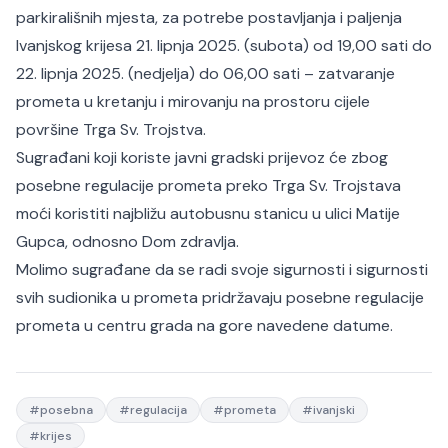
parkirališnih mjesta, za potrebe postavljanja i paljenja
Ivanjskog krijesa 21. lipnja 2025. (subota) od 19,00 sati do
22. lipnja 2025. (nedjelja) do 06,00 sati – zatvaranje
prometa u kretanju i mirovanju na prostoru cijele
površine Trga Sv. Trojstva.
Sugrađani koji koriste javni gradski prijevoz će zbog
posebne regulacije prometa preko Trga Sv. Trojstava
moći koristiti najbližu autobusnu stanicu u ulici Matije
Gupca, odnosno Dom zdravlja.
Molimo sugrađane da se radi svoje sigurnosti i sigurnosti
svih sudionika u prometa pridržavaju posebne regulacije
prometa u centru grada na gore navedene datume.
#
posebna
#
regulacija
#
prometa
#
ivanjski
#
krijes