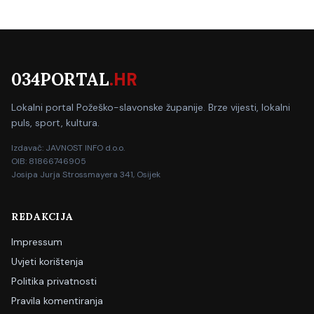
034PORTAL
.HR
Lokalni portal Požeško-slavonske županije. Brze vijesti, lokalni
puls, sport, kultura.
Izdavač: JAVNOST INFO d.o.o.
OIB: 81866746905
Josipa Jurja Strossmayera 341, Osijek
REDAKCIJA
Impressum
Uvjeti korištenja
Politika privatnosti
Pravila komentiranja