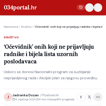
034portal
.hr
Naslovnica
Društvo
‘Očevidnik’ onih koji ne prijavljuju radnike i bijela l
Vijesti
DRUŠTVO
Crna kronika
‘Očevidnik’ onih koji ne prijavljuju
Poljoprivreda
radnike i bijela lista uzornih
Politika
poslodavaca
Gospodarstvo
Uskoro se donosi Nacionalni program za suzbijanje
Život
neprijavljenog rada i Akcijski plan za njegovu provedbu.
Kultura
Sport
Jadranka Dozan
/
Poslovni.hr
J
4. siječnja 2021.
4
min čitanja
0
pregleda