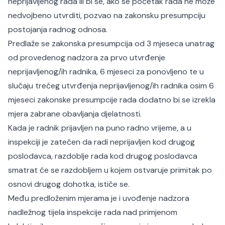
neprijavljenog rada ili bi se, ako se početak rada ne može
nedvojbeno utvrditi, pozvao na zakonsku presumpciju
postojanja radnog odnosa.
Predlaže se zakonska presumpcija od 3 mjeseca unatrag
od provedenog nadzora za prvo utvrđenje
neprijavljenog/ih radnika, 6 mjeseci za ponovljeno te u
slučaju trećeg utvrđenja neprijavljenog/ih radnika osim 6
mjeseci zakonske presumpcije rada dodatno bi se izrekla
mjera zabrane obavljanja djelatnosti.
Kada je radnik prijavljen na puno radno vrijeme, a u
inspekciji je zatečen da radi neprijavljen kod drugog
poslodavca, razdoblje rada kod drugog poslodavca
smatrat će se razdobljem u kojem ostvaruje primitak po
osnovi drugog dohotka, ističe se.
Među predloženim mjerama je i uvođenje nadzora
nadležnog tijela inspekcije rada nad primjenom