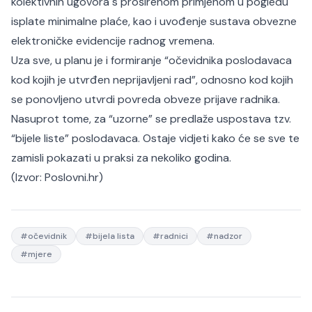
kolektivnih ugovora s proširenom primjenom u pogledu
isplate minimalne plaće, kao i uvođenje sustava obvezne
elektroničke evidencije radnog vremena.
Uza sve, u planu je i formiranje “očevidnika poslodavaca
kod kojih je utvrđen neprijavljeni rad”, odnosno kod kojih
se ponovljeno utvrdi povreda obveze prijave radnika.
Nasuprot tome, za “uzorne” se predlaže uspostava tzv.
“bijele liste” poslodavaca. Ostaje vidjeti kako će se sve te
zamisli pokazati u praksi za nekoliko godina.
(Izvor:
Poslovni.hr
)
#
očevidnik
#
bijela lista
#
radnici
#
nadzor
#
mjere