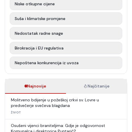
Niske otkupne cijene
Suša i klimatske promjene
Nedostatak radne snage
Birokracija i EU regulativa
Nepoštena konkurencija iz uvoza
Najnovije
Najčitanije
Molitveno bdijenje u požeškoj crkvi sv. Lovre u
predvečerje svečeva blagdana
ŽIVOT
Osušeni vijenci braniteljima: Gdje je odgovornost
Komunalca i direktorice Puntarić?