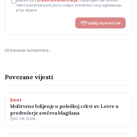
Slažem se s
pravilima komentiranja
i razumijem da će ime i
tekst komentara biti javno vidljivi. Komentari se pregledavaju
prije objave.
Pošalji komentar
Učitavanje komentara…
Povezane vijesti
ŽIVOT
Molitveno bdijenje u požeškoj crkvi sv. Lovre u
predvečerje svečeva blagdana
10. 08. 2026.