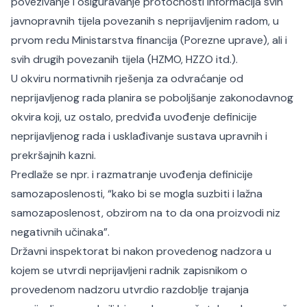
povezivanje i osiguravanje protočnosti informacija svih
javnopravnih tijela povezanih s neprijavljenim radom, u
prvom redu Ministarstva financija (Porezne uprave), ali i
svih drugih povezanih tijela (HZMO, HZZO itd.).
U okviru normativnih rješenja za odvraćanje od
neprijavljenog rada planira se poboljšanje zakonodavnog
okvira koji, uz ostalo, predviđa uvođenje definicije
neprijavljenog rada i usklađivanje sustava upravnih i
prekršajnih kazni.
Predlaže se npr. i razmatranje uvođenja definicije
samozaposlenosti, “kako bi se mogla suzbiti i lažna
samozaposlenost, obzirom na to da ona proizvodi niz
negativnih učinaka”.
Državni inspektorat bi nakon provedenog nadzora u
kojem se utvrdi neprijavljeni radnik zapisnikom o
provedenom nadzoru utvrdio razdoblje trajanja