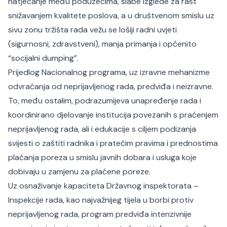
natjecanje među poduzećima, slabe izglede za rast
snižavanjem kvalitete poslova, a u društvenom smislu uz
sivu zonu tržišta rada vežu se lošiji radni uvjeti
(sigurnosni, zdravstveni), manja primanja i općenito
“socijalni dumping”.
Prijedlog Nacionalnog programa, uz izravne mehanizme
odvraćanja od neprijavljenog rada, predviđa i neizravne.
To, među ostalim, podrazumijeva unapređenje rada i
koordinirano djelovanje institucija povezanih s praćenjem
neprijavljenog rada, ali i edukacije s ciljem podizanja
svijesti o zaštiti radnika i pratećim pravima i prednostima
plaćanja poreza u smislu javnih dobara i usluga koje
dobivaju u zamjenu za plaćene poreze.
Uz osnaživanje kapaciteta Državnog inspektorata –
Inspekcije rada, kao najvažnijeg tijela u borbi protiv
neprijavljenog rada, program predviđa intenzivnije