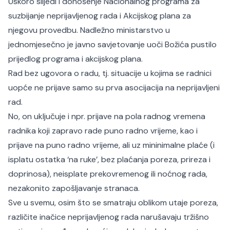
Uskoro slijedi i donošenje Nacionalnog programa za
suzbijanje neprijavljenog rada i Akcijskog plana za
njegovu provedbu. Nadležno ministarstvo u
jednomjesečno je javno savjetovanje uoči Božića pustilo
prijedlog programa i akcijskog plana.
Rad bez ugovora o radu, tj. situacije u kojima se radnici
uopće ne prijave samo su prva asocijacija na neprijavljeni
rad.
No, on uključuje i npr. prijave na pola radnog vremena
radnika koji zapravo rade puno radno vrijeme, kao i
prijave na puno radno vrijeme, ali uz mininimalne plaće (i
isplatu ostatka ‘na ruke’, bez plaćanja poreza, prireza i
doprinosa), neisplate prekovremenog ili noćnog rada,
nezakonito zapošljavanje stranaca.
Sve u svemu, osim što se smatraju oblikom utaje poreza,
različite inačice neprijavljenog rada narušavaju tržišno