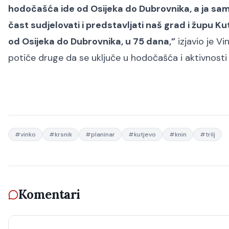
hodočašća ide od Osijeka do Dubrovnika, a ja sam se 
čast sudjelovati i predstavljati naš grad i župu 
od Osijeka do Dubrovnika, u 75 dana,”
izjavio je Vi
potiče druge da se uključe u hodočašća i aktivnosti 
#
vinko
#
krsnik
#
planinar
#
kutjevo
#
knin
#
trilj
Komentari