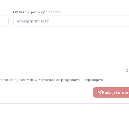
Email
(nije javno, opcionalno)
0
ntara biti javno vidljivi. Komentari se pregledavaju prije objave.
Pošalji kome