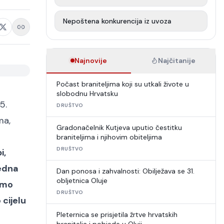
Nepoštena konkurencija iz uvoza
Najnovije
Najčitanije
Počast braniteljima koji su utkali živote u
slobodnu Hrvatsku
5.
DRUŠTVO
ma,
Gradonačelnik Kutjeva uputio čestitku
braniteljima i njihovim obiteljima
DRUŠTVO
i,
jedna
Dan ponosa i zahvalnosti: Obilježava se 31.
obljetnica Oluje
 smo
DRUŠTVO
 cijelu
Pleternica se prisjetila žrtve hrvatskih