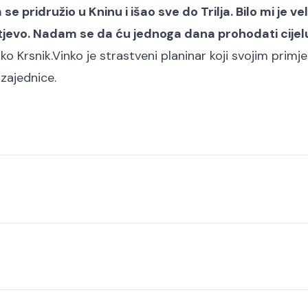
pridružio u Kninu i išao sve do Trilja. Bilo mi je ve
Kutjevo. Nadam se da ću jednoga dana prohodati cijel
nko Krsnik.
Vinko je strastveni planinar koji svojim prim
zajednice.