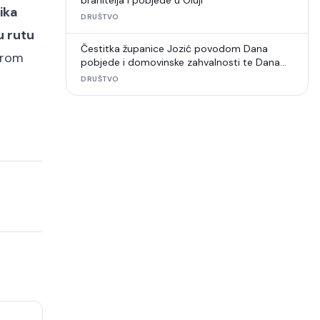
branitelja i pobjede u Oluji
lika
DRUŠTVO
u rutu
Čestitka županice Jozić povodom Dana
jerom
pobjede i domovinske zahvalnosti te Dana
hrvatskih branitelja
DRUŠTVO