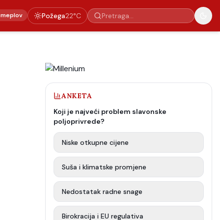
emeplov
Požega
22
°C
ANKETA
Koji je najveći problem slavonske
poljoprivrede?
Niske otkupne cijene
Suša i klimatske promjene
Nedostatak radne snage
Birokracija i EU regulativa