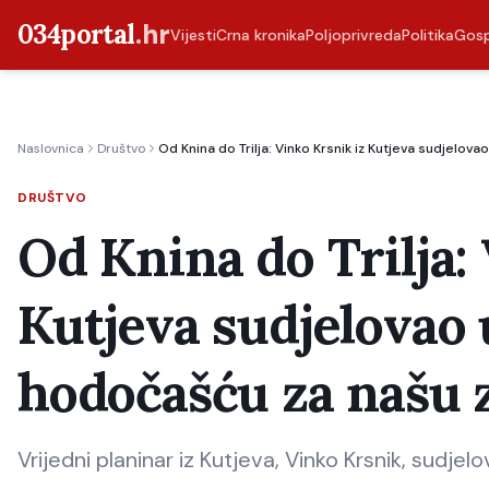
034portal
.hr
Vijesti
Crna kronika
Poljoprivreda
Politika
Gos
Naslovnica
Društvo
Od Knina do Trilja: Vinko Krsnik iz Kutjeva sudjelo
DRUŠTVO
Od Knina do Trilja:
Kutjeva sudjelovao
hodočašću za našu z
Vrijedni planinar iz Kutjeva, Vinko Krsnik, sudjel