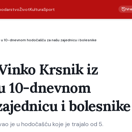
Vr
podarstvo
Život
Kultura
Sport
vao u 10-dnevnom hodočašću za našu zajednicu i bolesnike
 Vinko Krsnik iz
 u 10-dnevnom
ajednicu i bolesnike
ovao je u hodočašću koje je trajalo od 5.