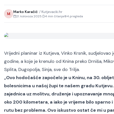
Marko Karačić
/
Kutjevacki.hr
M
21. kolovoza 2025.
4
min čitanja
4
pregleda
Vrijedni planinar iz Kutjeva, Vinko Krsnik, sudjelovao
godine, a koje je krenulo od Knina preko Drniša, Mik
Splita, Dugopolja, Sinja, sve do Trilja.
„Ovo hodočašće započelo je u Kninu, na 30. obljetni
bolesnicima u našoj župi te našem gradu Kutjevu.
zajednica uz molitvu, druženje i upoznavanje mnogi
oko 200 kilometara, a iako je vrijeme bilo sparno i
rutu bez problema. Ovo iskustvo ostat će mi u pa