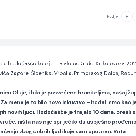
Podijeli:
 je u hodočašću koje je trajalo od 5. do 15. kolovoza 202
ovića Zagore, Šibenika, Vrpolja, Primorskog Dolca, Radu
cu Oluje, i bilo je posvećeno braniteljima, našoj žup
 Za mene je to bilo novo iskustvo – hodali smo kao 
h novih ljudi. Hodočašće je trajalo 10 dana, prešli
 vruće, ništa nas nije spriječilo da uspješno prođemo
mćenju zbog dobrih ljudi koje sam upoznao. Ruta