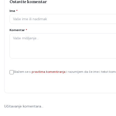
Ostavite komentar
Ime
*
Komentar
*
Slažem se s
pravilima komentiranja
i razumijem da će ime i tekst kome
Učitavanje komentara…