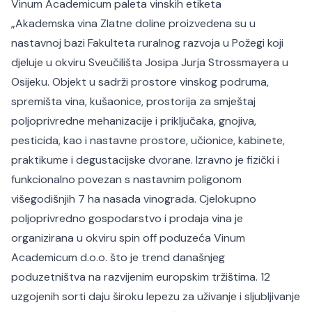
Vinum Academicum paleta vinskih etiketa
„
Akademska vina Zlatne doline proizvedena su u
nastavnoj bazi Fakulteta ruralnog razvoja u Požegi koji
djeluje u okviru Sveučilišta Josipa Jurja Strossmayera u
Osijeku. Objekt u sadrži prostore vinskog podruma,
spremišta vina, kušaonice, prostorija za smještaj
poljoprivredne mehanizacije i priključaka, gnojiva,
pesticida, kao i nastavne prostore, učionice, kabinete,
praktikume i degustacijske dvorane. Izravno je fizički i
funkcionalno povezan s nastavnim poligonom
višegodišnjih 7 ha nasada vinograda. Cjelokupno
poljoprivredno gospodarstvo i prodaja vina je
organizirana u okviru spin off poduzeća Vinum
Academicum d.o.o. što je trend današnjeg
poduzetništva na razvijenim europskim tržištima. 12
uzgojenih sorti daju široku lepezu za uživanje i sljubljivanje