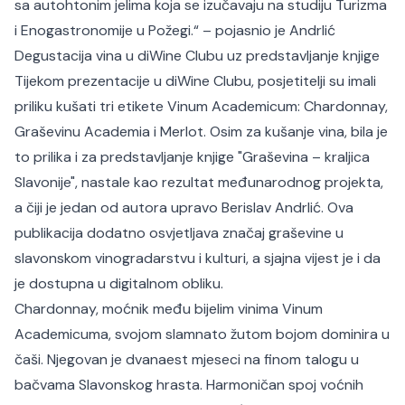
sa autohtonim jelima koja se izučavaju na studiju Turizma
i Enogastronomije u Požegi
.“ – pojasnio je Andrlić
Degustacija vina u diWine Clubu uz predstavljanje knjige
Tijekom prezentacije u diWine Clubu, posjetitelji su imali
priliku kušati tri etikete Vinum Academicum: Chardonnay,
Graševinu Academia i Merlot. Osim za kušanje vina, bila je
to prilika i za predstavljanje knjige "Graševina – kraljica
Slavonije", nastale kao rezultat međunarodnog projekta,
a čiji je jedan od autora upravo Berislav Andrlić. Ova
publikacija dodatno osvjetljava značaj graševine u
slavonskom vinogradarstvu i kulturi, a sjajna vijest je i da
je dostupna u digitalnom obliku.
Chardonnay, moćnik među bijelim vinima Vinum
Academicuma, svojom slamnato žutom bojom dominira u
čaši. Njegovan je dvanaest mjeseci na finom talogu u
bačvama Slavonskog hrasta. Harmoničan spoj voćnih