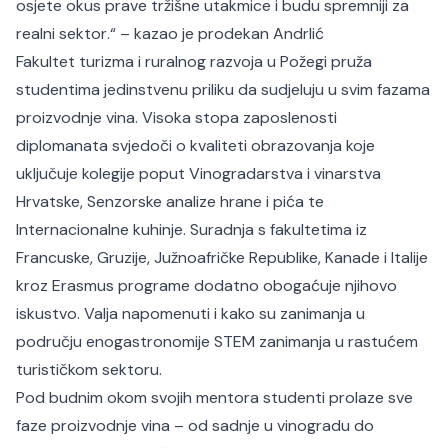
osjete okus prave tržišne utakmice i budu spremniji za
realni sektor
.“ – kazao je prodekan Andrlić
Fakultet turizma i ruralnog razvoja u Požegi pruža
studentima jedinstvenu priliku da sudjeluju u svim fazama
proizvodnje vina. Visoka stopa zaposlenosti
diplomanata svjedoči o kvaliteti obrazovanja koje
uključuje kolegije poput Vinogradarstva i vinarstva
Hrvatske, Senzorske analize hrane i pića te
Internacionalne kuhinje. Suradnja s fakultetima iz
Francuske, Gruzije, Južnoafričke Republike, Kanade i Italije
kroz Erasmus programe dodatno obogaćuje njihovo
iskustvo.​ Valja napomenuti i kako su zanimanja u
području enogastronomije STEM zanimanja u rastućem
turističkom sektoru.
Pod budnim okom svojih mentora studenti prolaze sve
faze proizvodnje vina – od sadnje u vinogradu do