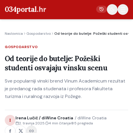
034portal
.hr
Naslovnica
Gospodarstvo
Od teorije do butelje: Požeški studenti osvaj
Vijesti
GOSPODARSTVO
Crna kronika
Od teorije do butelje: Požeški
Poljoprivreda
studenti osvajaju vinsku scenu
Politika
Sve popularniji vinski brend Vinum Academicum rezultat
Gospodarstvo
je predanog rada studenata i profesora Fakulteta
Život
turizma i ruralnog razvoja iz Požege.
Kultura
Sport
Irena Lučić / diWine Croatia
/
diWine Croatia
I
2. travnja 2025.
4
min čitanja
5
pregleda