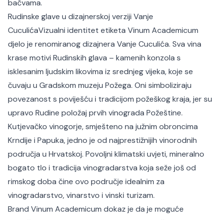
bačvama.
Rudinske glave u dizajnerskoj verziji Vanje
CuculićaVizualni identitet etiketa Vinum Academicum
djelo je renomiranog dizajnera Vanje Cuculića. Sva vina
krase motivi Rudinskih glava – kamenih konzola s
isklesanim ljudskim likovima iz srednjeg vijeka, koje se
čuvaju u Gradskom muzeju Požega. Oni simboliziraju
povezanost s poviješću i tradicijom požeškog kraja, jer su
upravo Rudine položaj prvih vinograda Požeštine.
Kutjevačko vinogorje, smješteno na južnim obroncima
Krndije i Papuka, jedno je od najprestižnijih vinorodnih
područja u Hrvatskoj. Povoljni klimatski uvjeti, mineralno
bogato tlo i tradicija vinogradarstva koja seže još od
rimskog doba čine ovo područje idealnim za
vinogradarstvo, vinarstvo i vinski turizam.
Brand Vinum Academicum dokaz je da je moguće