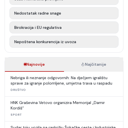
Nedostatak radne snage
Birokracija i EU regulativa
Nepoštena konkurencija iz uvoza
Najnovije
Najčitanije
Nebriga ili neznanje odgovornih: Na dječjem igralištu
sprave za igranje polomljene, umjetna trava u raspadu
DRUŠTVO
HNK Graševina Vetovo organizira Memorijal „Damir
Kordiš“
SPORT
Sudar triju vozila na raskrižju Šokačke ceste i Industrijske