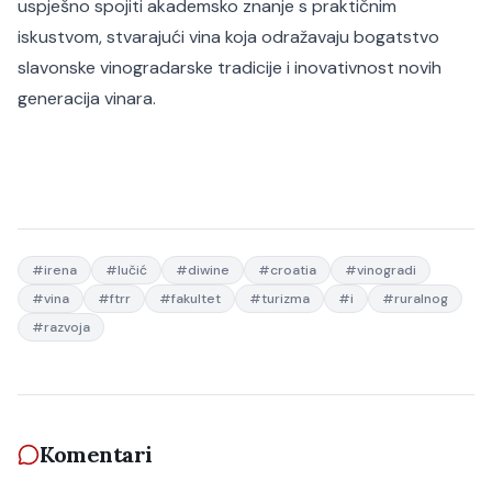
uspješno spojiti akademsko znanje s praktičnim
iskustvom, stvarajući vina koja odražavaju bogatstvo
slavonske vinogradarske tradicije i inovativnost novih
generacija vinara.
#
irena
#
lučić
#
diwine
#
croatia
#
vinogradi
#
vina
#
ftrr
#
fakultet
#
turizma
#
i
#
ruralnog
#
razvoja
Komentari