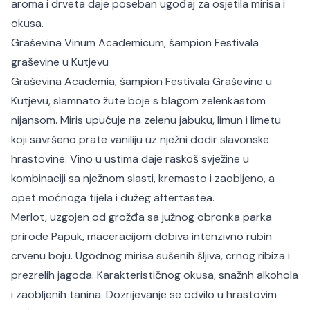
aroma i drveta daje poseban ugođaj za osjetila mirisa i
okusa.
Graševina Vinum Academicum, šampion Festivala
graševine u Kutjevu
Graševina Academia, šampion Festivala Graševine u
Kutjevu, slamnato žute boje s blagom zelenkastom
nijansom. Miris upućuje na zelenu jabuku, limun i limetu
koji savršeno prate vaniliju uz nježni dodir slavonske
hrastovine. Vino u ustima daje raskoš svježine u
kombinaciji sa nježnom slasti, kremasto i zaobljeno, a
opet moćnoga tijela i dužeg
aftertastea
.
Merlot, uzgojen od grožđa sa južnog obronka parka
prirode Papuk, maceracijom dobiva intenzivno rubin
crvenu boju. Ugodnog mirisa sušenih šljiva, crnog ribiza i
prezrelih jagoda. Karakterističnog okusa, snažnh alkohola
i zaobljenih tanina. Dozrijevanje se odvilo u hrastovim