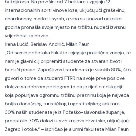
buteljiranja. Na površini od 7 hektara uzgajaju 12
internacionalnih sorti vinove loze, uključujući graševinu,
chardonnay, merlot i syrah, a vina su unazad nekoliko
godina pronašla svoje mjesto na tržištu, nudeći izvrsnu
vrijednost za novac.​
Irena Lučić, Berislav Andrlić, Milan Paun
„
Od samih početaka Fakultet njeguje praktična znanja, te
nam je glavni cilj pripremiti studente za stvaran život i
budući posao. Zapošljivost studenata je visokih 80%, što
govori o tome da studenti FTRR na svoje prve poslove
dolaze sa dobrom podlogom te da je riječ o edukaciji
koja popunjava ogromnu tržišnu prazninu koja je najveća
boljka današnjeg turističkog i ugostiteljskog sektora.
30% naših studenata je iz Požeško-slavonske županije,
preostalih 70% dolazi iz svih krajeva Hrvatske, uključujući
Zagreb i otoke
.“ – ispričao je alumni fakulteta Milan Paun.