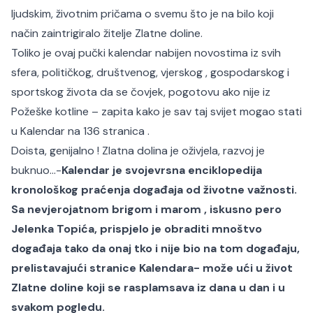
ljudskim, životnim pričama o svemu što je na bilo koji
način zaintrigiralo žitelje Zlatne doline.
Toliko je ovaj pučki kalendar nabijen novostima iz svih
sfera, političkog, društvenog, vjerskog , gospodarskog i
sportskog života da se čovjek, pogotovu ako nije iz
Požeške kotline – zapita kako je sav taj svijet mogao stati
u Kalendar na 136 stranica .
Doista, genijalno ! Zlatna dolina je oživjela, razvoj je
buknuo…-
Kalendar je svojevrsna enciklopedija
kronološkog praćenja događaja od životne važnosti.
Sa nevjerojatnom brigom i marom , iskusno pero
Jelenka Topića, prispjelo je obraditi mnoštvo
događaja tako da onaj tko i nije bio na tom događaju,
prelistavajući stranice Kalendara- može ući u život
Zlatne doline koji se rasplamsava iz dana u dan i u
svakom pogledu.