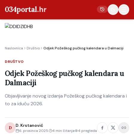
034portal
.hr
Vijesti
Naslovnica
Društvo
Odjek Požeškog pučkog kalendara u Dalmaciji
Crna kronika
Poljoprivreda
DRUŠTVO
Politika
Odjek Požeškog pučkog kalendara u
Dalmaciji
Gospodarstvo
Život
Objavljivanje novog izdanja Požeškog pučkog kalendara i
Kultura
to za iduću 2026.
Sport
D. Krstanović
D
6. prosinca 2025.
4
min čitanja
4
pregleda