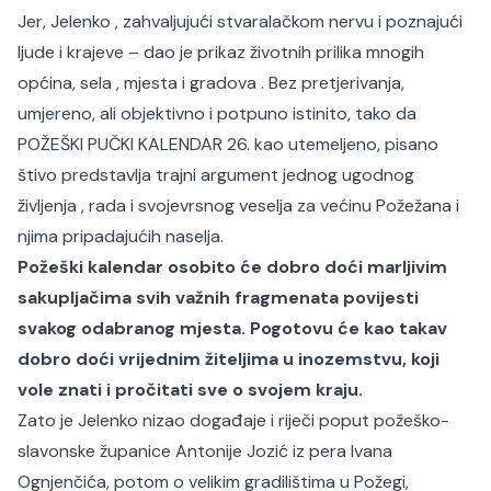
Jer, Jelenko , zahvaljujući stvaralačkom nervu i poznajući
ljude i krajeve – dao je prikaz životnih prilika mnogih
općina, sela , mjesta i gradova . Bez pretjerivanja,
umjereno, ali objektivno i potpuno istinito, tako da
POŽEŠKI PUČKI KALENDAR 26. kao utemeljeno, pisano
štivo predstavlja trajni argument jednog ugodnog
življenja , rada i svojevrsnog veselja za većinu Požežana i
njima pripadajućih naselja.
Požeški kalendar osobito će dobro doći marljivim
sakupljačima svih važnih fragmenata povijesti
svakog odabranog mjesta. Pogotovu će kao takav
dobro doći vrijednim žiteljima u inozemstvu, koji
vole znati i pročitati sve o svojem kraju.
Zato je Jelenko nizao događaje i riječi poput požeško-
slavonske županice Antonije Jozić iz pera Ivana
Ognjenčića, potom o velikim gradilištima u Požegi,