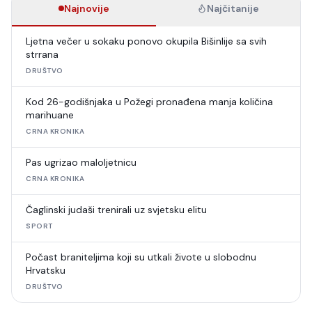
Najnovije
Najčitanije
Ljetna večer u sokaku ponovo okupila Bišinlije sa svih
strrana
DRUŠTVO
Kod 26-godišnjaka u Požegi pronađena manja količina
marihuane
CRNA KRONIKA
Pas ugrizao maloljetnicu
CRNA KRONIKA
Čaglinski judaši trenirali uz svjetsku elitu
SPORT
Počast braniteljima koji su utkali živote u slobodnu
Hrvatsku
DRUŠTVO