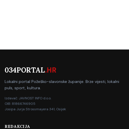
034PORTAL
.HR
Lokalni portal Požeško-slavonske županije. Brze vijesti, lokalni
puls, sport, kultura.
Izdavač: JAVNOST INFO d.o.o.
OIB: 81866746905
Josipa Jurja Strossmayera 341, Osijek
REDAKCIJA