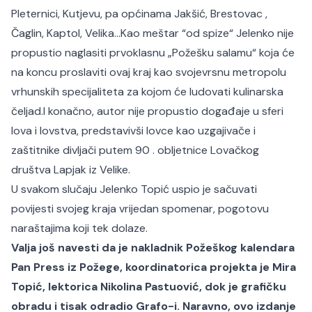
Pleternici, Kutjevu, pa općinama Jakšić, Brestovac ,
Čaglin, Kaptol, Velika…Kao meštar “od spize“ Jelenko nije
propustio naglasiti prvoklasnu „Požešku salamu“ koja će
na koncu proslaviti ovaj kraj kao svojevrsnu metropolu
vrhunskih specijaliteta za kojom će ludovati kulinarska
čeljad.
I konačno, autor nije propustio događaje u sferi
lova i lovstva, predstavivši lovce kao uzgajivače i
zaštitnike divljači putem 90 . obljetnice Lovačkog
društva Lapjak iz Velike.
U svakom slučaju Jelenko Topić uspio je sačuvati
povijesti svojeg kraja vrijedan spomenar, pogotovu
naraštajima koji tek dolaze.
Valja još navesti da je nakladnik Požeškog kalendara
Pan Press iz Požege, koordinatorica projekta je Mira
Topić, lektorica Nikolina Pastuović, dok je grafičku
obradu i tisak odradio Grafo-i. Naravno, ovo izdanje