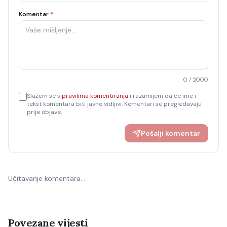
Komentar
*
0
/ 2000
Slažem se s
pravilima komentiranja
i razumijem da će ime i
tekst komentara biti javno vidljivi. Komentari se pregledavaju
prije objave.
Pošalji komentar
Učitavanje komentara…
Povezane vijesti