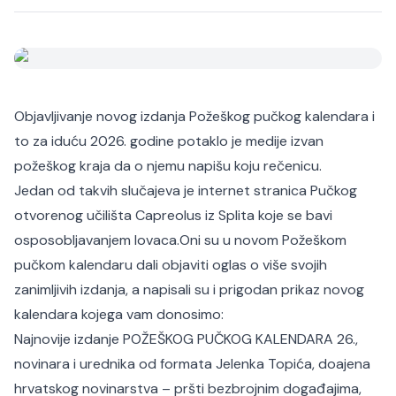
Objavljivanje novog izdanja Požeškog pučkog kalendara i
to za iduću 2026. godine potaklo je medije izvan
požeškog kraja da o njemu napišu koju rečenicu.
Jedan od takvih slučajeva je internet stranica Pučkog
otvorenog učilišta Capreolus iz Splita koje se bavi
osposobljavanjem lovaca.
Oni su u novom Požeškom
pučkom kalendaru dali objaviti oglas o više svojih
zanimljivih izdanja, a napisali su i prigodan prikaz novog
kalendara kojega vam donosimo:
Najnovije izdanje POŽEŠKOG PUČKOG KALENDARA 26.,
novinara i urednika od formata Jelenka Topića, doajena
hrvatskog novinarstva – pršti bezbrojnim događajima,