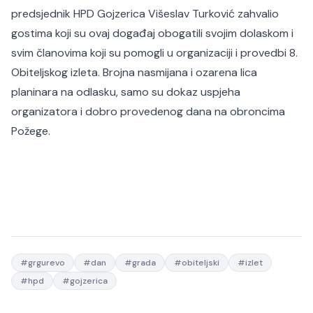
predsjednik HPD Gojzerica Višeslav Turković zahvalio
gostima koji su ovaj događaj obogatili svojim dolaskom i
svim članovima koji su pomogli u organizaciji i provedbi 8.
Obiteljskog izleta. Brojna nasmijana i ozarena lica
planinara na odlasku, samo su dokaz uspjeha
organizatora i dobro provedenog dana na obroncima
Požege.
#
grgurevo
#
dan
#
grada
#
obiteljski
#
izlet
#
hpd
#
gojzerica