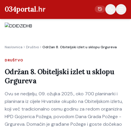
034portal
.hr
Vijesti
Naslovnica
Društvo
Održan 8. Obiteljski izlet u sklopu Grgureva
Crna kronika
Poljoprivreda
DRUŠTVO
Politika
Održan 8. Obiteljski izlet u sklopu
Grgureva
Gospodarstvo
Život
Ovu se nedjelju, 09. ožujka 2025., oko 700 planinarki i
Kultura
planinara iz cijele Hrvatske okupilo na Obiteljskom izletu,
koji već tradicionalno osmu godinu za redom organizira
Sport
HPD Gojzerica Požega, povodom Dana Grada Požege -
Grgureva. Domaćin je građane Požege i goste dočekao