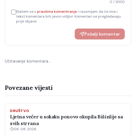
0
/ 2000
Slažem se s
pravilima komentiranja
i razumijem da će ime i
tekst komentara biti javno vidljivi. Komentari se pregledavaju
prije objave.
Pošalji komentar
Učitavanje komentara…
Povezane vijesti
DRUŠTVO
Ljetna večer u sokaku ponovo okupila Bišinlije sa
svih strrana
06. 08. 2026.