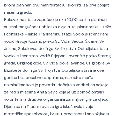
brojni planinari ovu manifestaciju iskoristili za prvi posjet
našemu gradu.
Polazak na staze započeo je oko 10,00 sati, a planinari
su imali mogućnost obilaska dvije rute: planinarske - teže
i obiteljske - lakše. Planinarsku stazu vodio je licencirani
vodič Hrvoje Kozarić preko Sv. Vida, Seoca, Šicane, Sv.
Jelene, Sokolovca do Trga Sv. Trojstva. Obiteljsku stazu
vodio je licencirani vodič Stjepan Lovrenčić preko Starog
grada, Grginog dola, Sv. Vida, polja lavande, uz groblja Sv.
Elizabete do Trga Sv. Trojstva. Obiteljska staza je ove
godine bila posebno popularna, naročito među
najmlađima koje je povratku dočekala voditeljica sekcije
za rad s mladima Anita Savić koja je uz pomoć ostalih
volontera iz društva organizirala zanimljive igre za djecu.
Djeca su na 11 punktova za igru iskušavala svoje
motoričke sposobnosti, brzinu, preciznost i snalažljivost,