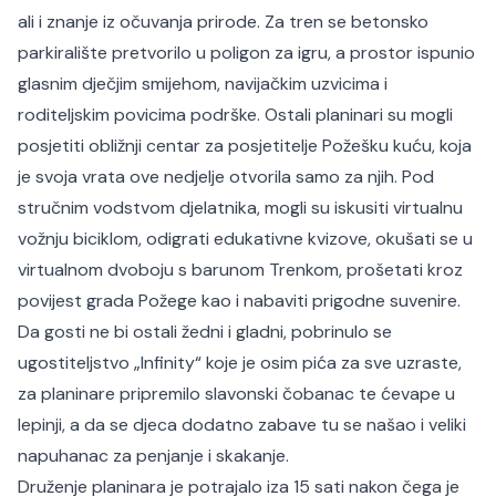
ali i znanje iz očuvanja prirode. Za tren se betonsko
parkiralište pretvorilo u poligon za igru, a prostor ispunio
glasnim dječjim smijehom, navijačkim uzvicima i
roditeljskim povicima podrške. Ostali planinari su mogli
posjetiti obližnji centar za posjetitelje Požešku kuću, koja
je svoja vrata ove nedjelje otvorila samo za njih. Pod
stručnim vodstvom djelatnika, mogli su iskusiti virtualnu
vožnju biciklom, odigrati edukativne kvizove, okušati se u
virtualnom dvoboju s barunom Trenkom, prošetati kroz
povijest grada Požege kao i nabaviti prigodne suvenire.
Da gosti ne bi ostali žedni i gladni, pobrinulo se
ugostiteljstvo „Infinity“ koje je osim pića za sve uzraste,
za planinare pripremilo slavonski čobanac te ćevape u
lepinji, a da se djeca dodatno zabave tu se našao i veliki
napuhanac za penjanje i skakanje.
Druženje planinara je potrajalo iza 15 sati nakon čega je