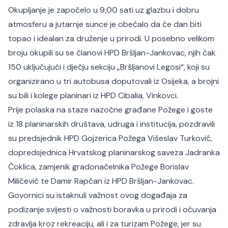
Okupljanje je započelo u 9,00 sati uz glazbu i dobru
atmosferu a jutarnje sunce je obećalo da će dan biti
topao i idealan za druženje u prirodi. U posebno velikom
broju okupili su se članovi HPD Bršljan-Jankovac, njih čak
150 uključujući i dječju sekciju „Bršljanovi Legosi“, koji su
organizirano u tri autobusa doputovali iz Osijeka, a brojni
su bili i kolege planinari iz HPD Cibalia, Vinkovci.
Prije polaska na staze nazočne građane Požege i goste
iz 18 planinarskih društava, udruga i institucija, pozdravili
su predsjednik HPD Gojzerica Požega Višeslav Turković,
dopredsjednica Hrvatskog planinarskog saveza Jadranka
Čoklica, zamjenik gradonačelnika Požege Borislav
Miličević te Damir Rapčan iz HPD Bršljan-Jankovac.
Govornici su istaknuli važnost ovog događaja za
podizanje svijesti o važnosti boravka u prirodi i očuvanja
zdravlja kroz rekreaciju, ali i za turizam Požege, jer su