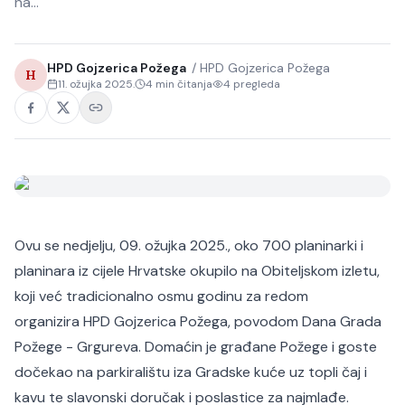
na…
HPD Gojzerica Požega
/
HPD Gojzerica Požega
H
11. ožujka 2025.
4
min čitanja
4
pregleda
Ovu se nedjelju, 09. ožujka 2025., oko 700 planinarki i
planinara iz cijele Hrvatske okupilo na Obiteljskom izletu,
koji već tradicionalno osmu godinu za redom
organizira HPD Gojzerica Požega, povodom Dana Grada
Požege - Grgureva. Domaćin je građane Požege i goste
dočekao na parkiralištu iza Gradske kuće uz topli čaj i
kavu te slavonski doručak i poslastice za najmlađe.