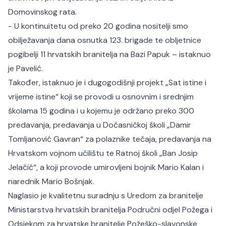
Domovinskog rata.
- U kontinuitetu od preko 20 godina nositelji smo
obilježavanja dana osnutka 123. brigade te obljetnice
pogibelji 11 hrvatskih branitelja na Bazi Papuk – istaknuo
je Pavelić.
Također, istaknuo je i dugogodišnji projekt „Sat istine i
vrijeme istine“ koji se provodi u osnovnim i srednjim
školama 15 godina i u kojemu je održano preko 300
predavanja, predavanja u Dočasničkoj školi „Damir
Tomljanović Gavran“ za polaznike tečaja, predavanja na
Hrvatskom vojnom učilištu te Ratnoj školi „Ban Josip
Jelačić“, a koji provode umirovljeni bojnik Mario Kalan i
narednik Mario Bošnjak.
Naglasio je kvalitetnu suradnju s Uredom za branitelje
Ministarstva hrvatskih branitelja Područni odjel Požega i
Odsjekom za hrvatske branitelje Požeško-slavonske