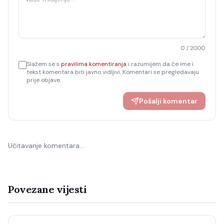
0
/ 2000
Slažem se s
pravilima komentiranja
i razumijem da će ime i
tekst komentara biti javno vidljivi. Komentari se pregledavaju
prije objave.
Pošalji komentar
Učitavanje komentara…
Povezane vijesti