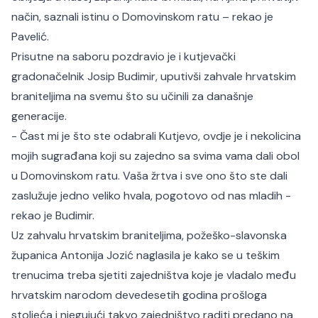
način, saznali istinu o Domovinskom ratu – rekao je
Pavelić.
Prisutne na saboru pozdravio je i kutjevački
gradonačelnik Josip Budimir, uputivši zahvale hrvatskim
braniteljima na svemu što su učinili za današnje
generacije.
- Čast mi je što ste odabrali Kutjevo, ovdje je i nekolicina
mojih sugrađana koji su zajedno sa svima vama dali obol
u Domovinskom ratu. Vaša žrtva i sve ono što ste dali
zaslužuje jedno veliko hvala, pogotovo od nas mladih -
rekao je Budimir.
Uz zahvalu hrvatskim braniteljima, požeško-slavonska
županica Antonija Jozić naglasila je kako se u teškim
trenucima treba sjetiti zajedništva koje je vladalo među
hrvatskim narodom devedesetih godina prošloga
stoljeća i njegujući takvo zajedništvo raditi predano na