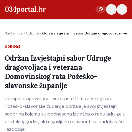
034portal
.hr
Naslovnica
Udruge
Održan Izvještajni sabor Udruge dragovoljaca i ve
Vijesti
UDRUGE
Crna kronika
Održan Izvještajni sabor Udruge
Poljoprivreda
dragovoljaca i veterana
Politika
Domovinskog rata Požeško-
Gospodarstvo
slavonske županije
Život
Udruga dragovoljaca i veterana Domovinskog rata
Kultura
Požeško-slavonske županije održala je svoj Izvještajni
Sport
sabor na kojemu su podnesena izvješća o radu udruge u
protekloj godini, ali i najavljene aktivnosti za nadolazeće
razdoblje.