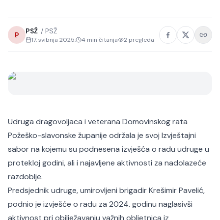
PSŽ
/
PSŽ
P
17. svibnja 2025.
4
min čitanja
2
pregleda
Udruga dragovoljaca i veterana Domovinskog rata
Požeško-slavonske županije održala je svoj Izvještajni
sabor na kojemu su podnesena izvješća o radu udruge u
protekloj godini, ali i najavljene aktivnosti za nadolazeće
razdoblje.
Predsjednik udruge, umirovljeni brigadir Krešimir Pavelić,
podnio je izvješće o radu za 2024. godinu naglasivši
aktivnost pri obilježavanju važnih obljetnica iz