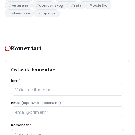
#
veterana
#
domovinskog
#
rata
#
požeško
#
slavonske
#
županije
Komentari
Ostavite komentar
Ime
*
Email
(nije javno, opcionalno)
Komentar
*