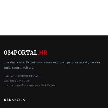
034PORTAL
.HR
Lokalni portal Požeško-slavonske županije. Brze vijesti, lokalni
puls, sport, kultura.
Izdavač: JAVNOST INFO d.o.o.
OIB: 81866746905
Josipa Jurja Strossmayera 341, Osijek
REDAKCIJA