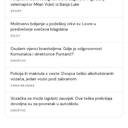
velemajstor Milan Vukić iz Banja Luke
SPORT
Molitveno bdijenje u požeškoj crkvi sv. Lovre u
predvečerje svečeva blagdana
ŽIVOT
Osušeni vijenci braniteljima: Gdje je odgovornost
Komunalca i direktorice Puntarić?
DRUŠTVO
Policija ih maknula s ceste: Dvojica teško alkoholiziranih
vozača, jedan vozio pod zabranom
CRNA KRONIKA
Vozačka se može izgubiti zauvijek: Dva teška prekršaja
dovoljna su za povratak u autoškolu
DRUŠTVO