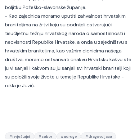
boljitku Požeško-slavonske županije.
- Kao zajednica moramo uputiti zahvalnost hrvatskim
braniteljima na žrtvi koju su podnijeli ostvarujući
tisućljetnu težnju hrvatskog naroda o samostalnosti i
neovisnosti Republike Hrvatske, a onda u zajedništvu s
hrvatskim braniteljima, kao važnim dionicima našega
društva, moramo ostvarivati onakvu Hrvatsku kakvu ste
ju vi sanjali i kakvom su ju sanjali svi hrvatski branitelji koji
su položili svoje živote u temelje Republike Hrvatske -
rekla je Jozić.
#
izvještajni
#
sabor
#
udruge
#
dragovoljaca