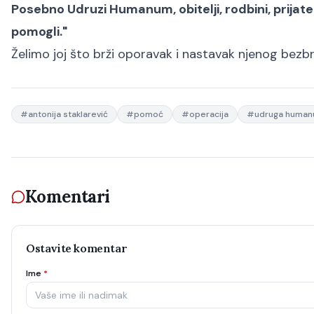
Posebno Udruzi Humanum, obitelji, rodbini, prijatel
pomogli."
Želimo joj što brži oporavak i nastavak njenog bezbr
#
antonija staklarević
#
pomoć
#
operacija
#
udruga huma
Komentari
Ostavite komentar
Ime
*