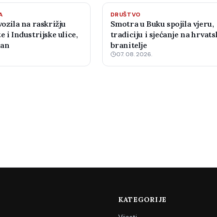
A
DRUŠTVO
vozila na raskrižju
Smotra u Buku spojila vjeru,
e i Industrijske ulice,
tradiciju i sjećanje na hrvats
žan
branitelje
07. 08. 2026.
KATEGORIJE