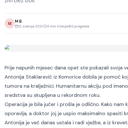
živi bez boli.
M.B.
M
12. svibnja 2021.
4
min čitanja
3
pregleda
Prije nepunih mjesec dana opet ste pokazali svoja vel
Antonija Staklarević iz Komorice dobila je pomoć koja
tumora na kralježnici. Humanitarnu akciju pod imeno
sredstva su skupljena u rekordnom roku.
Operacija je bila jučer i prošla je odlično. Kako nam
oporavlja, a doktor joj je uspio maksimalno spasiti kra
Antonija je već danas ustala i radi vježbe, a iz krev