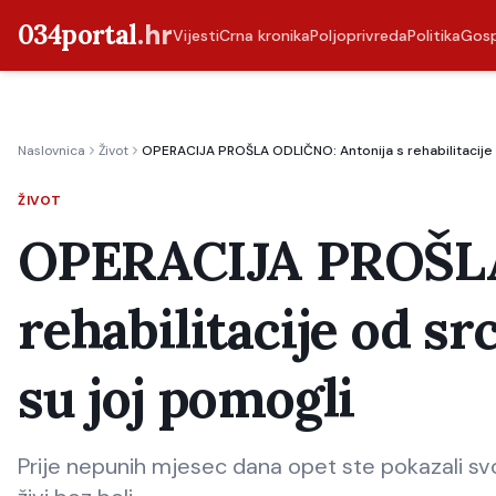
034portal
.hr
Vijesti
Crna kronika
Poljoprivreda
Politika
Gos
Naslovnica
Život
OPERACIJA PROŠLA ODLIČNO: Antonija s rehabilitacije o
ŽIVOT
OPERACIJA PROŠLA
rehabilitacije od sr
su joj pomogli
Prije nepunih mjesec dana opet ste pokazali svo