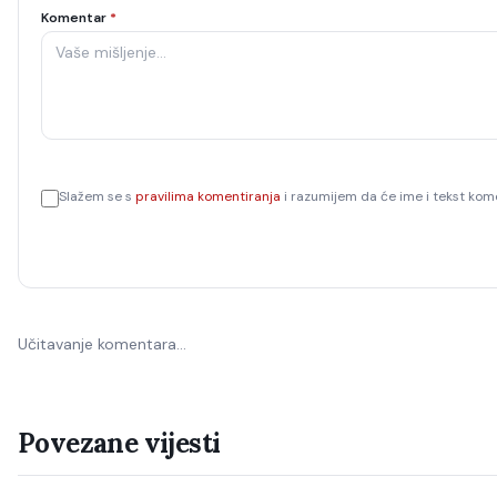
Komentar
*
Slažem se s
pravilima komentiranja
i razumijem da će ime i tekst kome
Učitavanje komentara…
Povezane vijesti