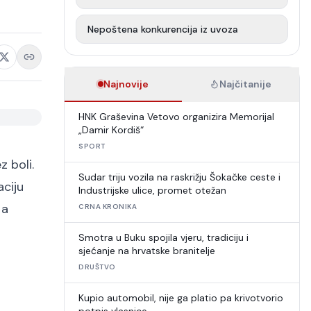
Nepoštena konkurencija iz uvoza
Najnovije
Najčitanije
HNK Graševina Vetovo organizira Memorijal
„Damir Kordiš“
SPORT
z boli.
Sudar triju vozila na raskrižju Šokačke ceste i
aciju
Industrijske ulice, promet otežan
 a
CRNA KRONIKA
Smotra u Buku spojila vjeru, tradiciju i
sjećanje na hrvatske branitelje
DRUŠTVO
Kupio automobil, nije ga platio pa krivotvorio