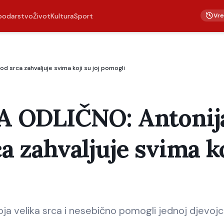
Vr
podarstvo
Život
Kultura
Sport
d srca zahvaljuje svima koji su joj pomogli
 ODLIČNO: Antonija
ca zahvaljuje svima k
ja velika srca i nesebično pomogli jednoj djevojc