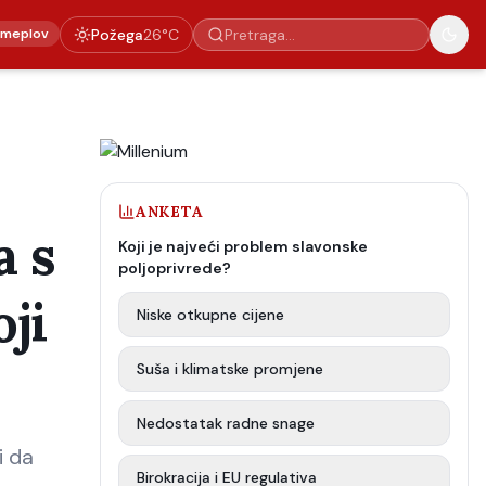
emeplov
Požega
26
°C
ANKETA
 s
Koji je najveći problem slavonske
poljoprivrede?
oji
Niske otkupne cijene
Suša i klimatske promjene
Nedostatak radne snage
i da
Birokracija i EU regulativa