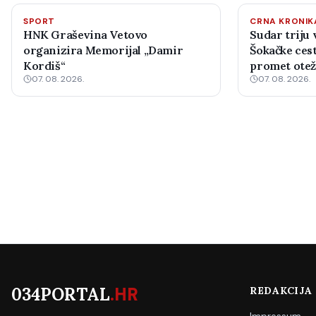
SPORT
CRNA KRONIK
HNK Graševina Vetovo
Sudar triju 
organizira Memorijal „Damir
Šokačke cest
Kordiš“
promet ote
07. 08. 2026.
07. 08. 2026.
034PORTAL
.HR
REDAKCIJA