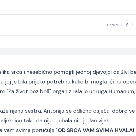
Podijeli:
ika srca i nesebično pomogli jednoj djevojci da živi be
 joj je bila prijeko potrebna kako bi mogla ići na oper
m "Za život bez boli" organizirala je udruga Humanum,
 kaže njena sestra, Antonija se odlično osjeća, dobro se
lježnicu tako da nije trebala niti jedan vijak.
eta vam svima poručuje "
OD SRCA VAM SVIMA HVALA!