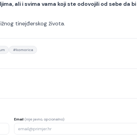
jima, ali i svima vama koji ste odovojili od sebe da b
ižnog tinejđerskog života.
num
#
komorica
Email
(nije javno, opcionalno)