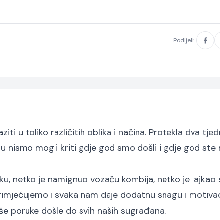
Podijeli:
iti u toliko različitih oblika i načina. Protekla dva tje
oju nismo mogli kriti gdje god smo došli i gdje god ste
ku, netko je namignuo vozaču kombija, netko je lajkao
rimjećujemo i svaka nam daje dodatnu snagu i motivac
še poruke došle do svih naših sugrađana.