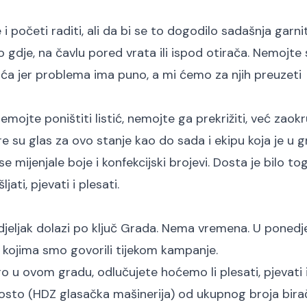
 početi raditi, ali da bi se to dogodilo sadašnja garni
gdje, na čavlu pored vrata ili ispod otirača. Nemojte 
ća jer problema ima puno, a mi ćemo za njih preuzeti
emojte poništiti listić, nemojte ga prekrižiti, već zaokr
ore su glas za ovo stanje kao do sada i ekipu koja je u 
 se mijenjale boje i konfekcijski brojevi. Dosta je bilo to
ati, pjevati i plesati.
jeljak dolazi po ključ Grada. Nema vremena. U ponedje
o kojima smo govorili tijekom kampanje.
bro u ovom gradu, odlučujete hoćemo li plesati, pjevati i
 posto (HDZ glasačka mašinerija) od ukupnog broja bira