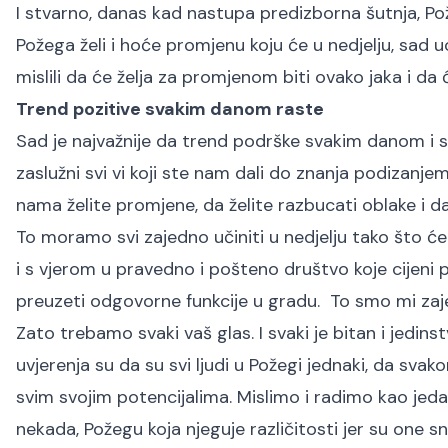
I stvarno, danas kad nastupa predizborna šutnja, P
Požega želi i hoće promjenu koju će u nedjelju, sad 
mislili da će želja za promjenom biti ovako jaka i da
Trend pozitive svakim danom raste
Sad je najvažnije da trend podrške svakim danom i 
zaslužni svi vi koji ste nam dali do znanja podizanjem
nama želite promjene, da želite razbucati oblake i dati
To moramo svi zajedno učiniti u nedjelju tako što ćem
i s vjerom u pravedno i pošteno društvo koje cijeni 
preuzeti odgovorne funkcije u gradu. To smo mi za
Zato trebamo svaki vaš glas. I svaki je bitan i jedinst
uvjerenja su da su svi ljudi u Požegi jednaki, da svak
svim svojim potencijalima. Mislimo i radimo kao jeda
nekada, Požegu koja njeguje različitosti jer su one s