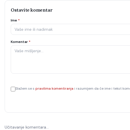
Ostavite komentar
Ime
*
Komentar
*
Slažem se s
pravilima komentiranja
i razumijem da će ime i tekst kome
Učitavanje komentara…