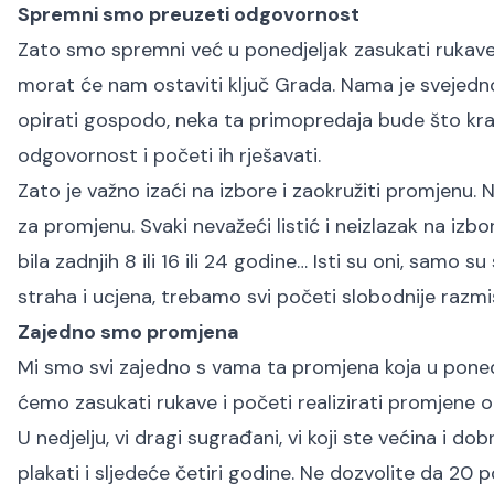
Spremni smo preuzeti odgovornost
Zato smo spremni već u ponedjeljak zasukati rukave i
morat će nam ostaviti ključ Grada. Nama je svejedno 
opirati gospodo, neka ta primopredaja bude što kra
odgovornost i početi ih rješavati.
Zato je važno izaći na izbore i zaokružiti promjenu. N
za promjenu. Svaki nevažeći listić i neizlazak na izb
bila zadnjih 8 ili 16 ili 24 godine… Isti su oni, samo su
straha i ucjena, trebamo svi početi slobodnije razmišlj
Zajedno smo promjena
Mi smo svi zajedno s vama ta promjena koja u poned
ćemo zasukati rukave i početi realizirati promjene 
U nedjelju, vi dragi sugrađani, vi koji ste većina i do
plakati i sljedeće četiri godine. Ne dozvolite da 20