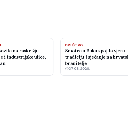
A
DRUŠTVO
vozila na raskrižju
Smotra u Buku spojila vjeru,
e i Industrijske ulice,
tradiciju i sjećanje na hrvats
žan
branitelje
07. 08. 2026.