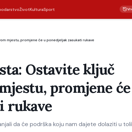
Vr
podarstvo
Život
Kultura
Sport
ljivom mjestu, promjene će u ponedjeljak zasukati rukave
sta: Ostavite ključ
 mjestu, promjene će
i rukave
jali da će podrška koju nam dajete dolaziti u tol