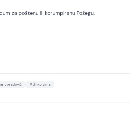
endum za poštenu ili korumpiranu Požegu.
ar obradović
#
dinko zima