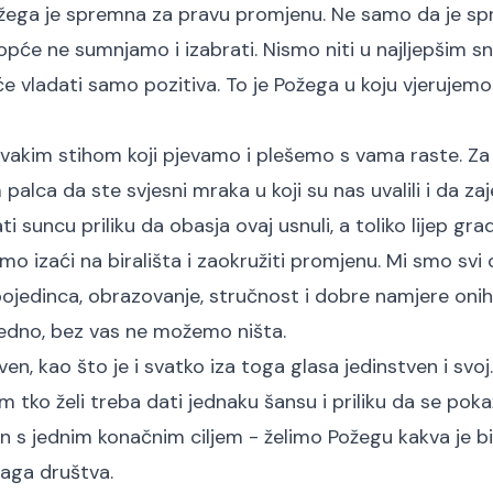
ožega je spremna za pravu promjenu. Ne samo da je s
uopće ne sumnjamo i izabrati. Nismo niti u najljepšim 
 će vladati samo pozitiva. To je Požega u koju vjerujemo
svakim stihom koji pjevamo i plešemo s vama raste. Za
 palca da ste svjesni mraka u koji su nas uvalili i da za
 suncu priliku da obasja ovaj usnuli, a toliko lijep grad
o izaći na birališta i zaokružiti promjenu. Mi smo svi 
pojedinca, obrazovanje, stručnost i dobre namjere onih 
jedno, bez vas ne možemo ništa.
ven, kao što je i svatko iza toga glasa jedinstven i svoj
om tko želi treba dati jednaku šansu i priliku da se pok
n s jednim konačnim ciljem - želimo Požegu kakva je bi
naga društva.