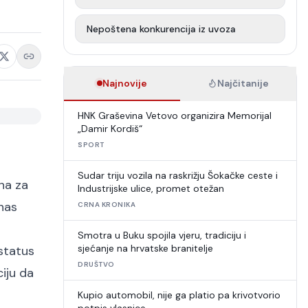
Nepoštena konkurencija iz uvoza
Najnovije
Najčitanije
HNK Graševina Vetovo organizira Memorijal
„Damir Kordiš“
SPORT
Sudar triju vozila na raskrižju Šokačke ceste i
dna za
Industrijske ulice, promet otežan
 nas
CRNA KRONIKA
Smotra u Buku spojila vjeru, tradiciju i
sjećanje na hrvatske branitelje
 status
DRUŠTVO
iju da
Kupio automobil, nije ga platio pa krivotvorio