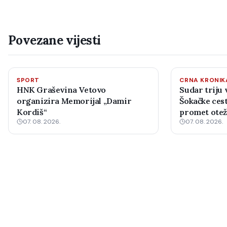
Povezane vijesti
SPORT
CRNA KRONIK
HNK Graševina Vetovo
Sudar triju 
organizira Memorijal „Damir
Šokačke cest
Kordiš“
promet ote
07. 08. 2026.
07. 08. 2026.