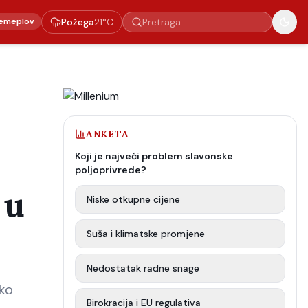
emeplov
Požega
21
°C
ANKETA
Koji je najveći problem slavonske
poljoprivrede?
 u
Niske otkupne cijene
Suša i klimatske promjene
Nedostatak radne snage
iko
Birokracija i EU regulativa