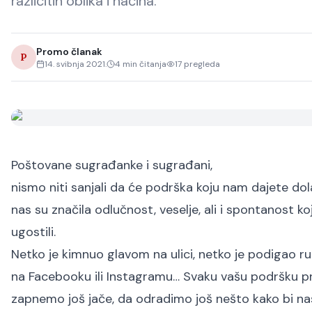
različitih oblika i načina.
Promo članak
P
14. svibnja 2021.
4
min čitanja
17
pregleda
Poštovane sugrađanke i sugrađani,
nismo niti sanjali da će podrška koju nam dajete dolaz
nas su značila odlučnost, veselje, ali i spontanost k
ugostili.
Netko je kimnuo glavom na ulici, netko je podigao ru
na Facebooku ili Instagramu… Svaku vašu podršku p
zapnemo još jače, da odradimo još nešto kako bi na