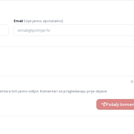
Email
(nije javno, opcionalno)
0
ntara biti javno vidljivi. Komentari se pregledavaju prije objave.
Pošalji kome