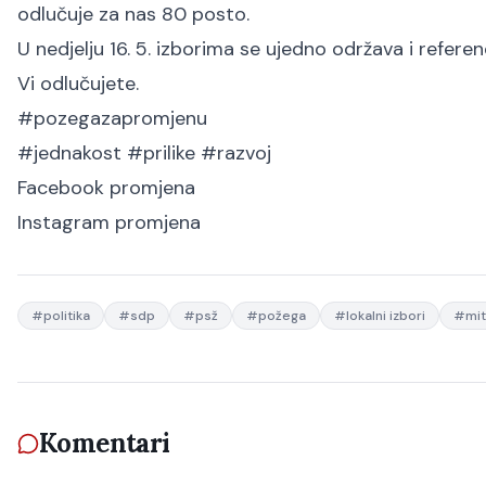
odlučuje za nas 80 posto.
U nedjelju 16. 5. izborima se ujedno održava i refer
Vi odlučujete.
#pozegazapromjenu
#jednakost #prilike #razvoj
Facebook
promjena
Instagram
promjena
#
politika
#
sdp
#
psž
#
požega
#
lokalni izbori
#
mit
Komentari