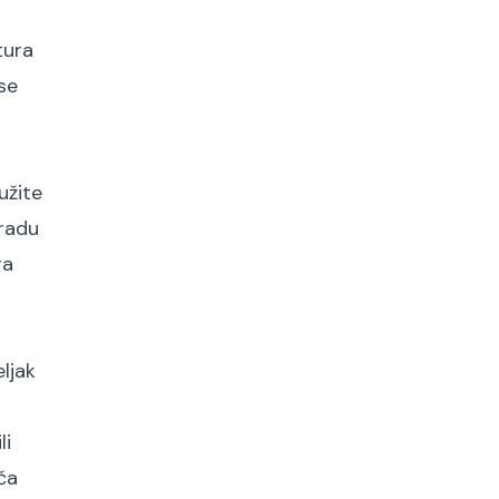
tura
se
užite
gradu
ga
ljak
li
ča