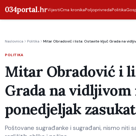
034portal
.hr
Vijesti
Crna kronika
Poljoprivreda
Politika
Gos
Naslovnica
Politika
Mitar Obradović i lista: Ostavite ključ Grada na vid
POLITIKA
Mitar Obradović i li
Grada na vidljivom
ponedjeljak zasukat
Poštovane sugrađanke i sugrađani, nismo niti san