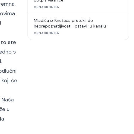
potpis vlasnice
premna,
CRNA KRONIKA
snovima
Mladića iz Knežaca pretukli do
!
neprepoznatljivosti i ostavili u kanalu
CRNA KRONIKA
 to ste
jedno s
.
odlučni
koji će
. Naša
aže u
la