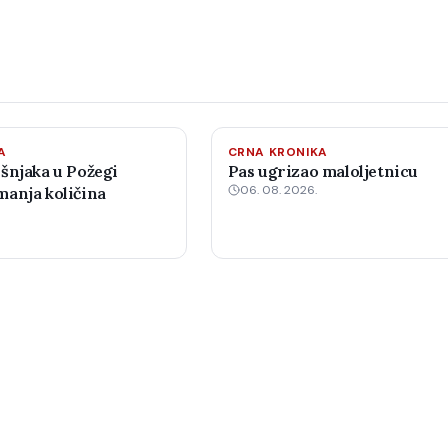
A
CRNA KRONIKA
šnjaka u Požegi
Pas ugrizao maloljetnicu
06. 08. 2026.
anja količina