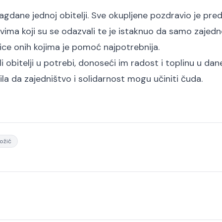
lagdane jednoj obitelji. Sve okupljene pozdravio je pre
svima koji su se odazvali te je istaknuo da samo zajed
ice onih kojima je pomoć najpotrebnija.
i obitelji u potrebi, donoseći im radost i toplinu u dan
la da zajedništvo i solidarnost mogu učiniti čuda.
ožić