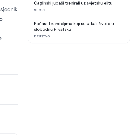
Čaglinski judaši trenirali uz svjetsku elitu
dsjednik
SPORT
no
Počast braniteljima koji su utkali živote u
slobodnu Hrvatsku
DRUŠTVO
e