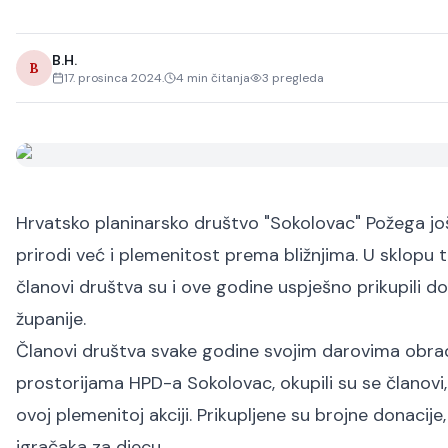
B.H.
B
17. prosinca 2024.
4
min čitanja
3
pregleda
Hrvatsko planinarsko društvo "Sokolovac" Požega jo
prirodi već i plemenitost prema bližnjima. U sklopu t
članovi društva su i ove godine uspješno prikupili d
županije.
Članovi društva svake godine svojim darovima obradu
prostorijama HPD-a Sokolovac, okupili su se članovi, si
ovoj plemenitoj akciji. Prikupljene su brojne donacij
igračaka za djecu.