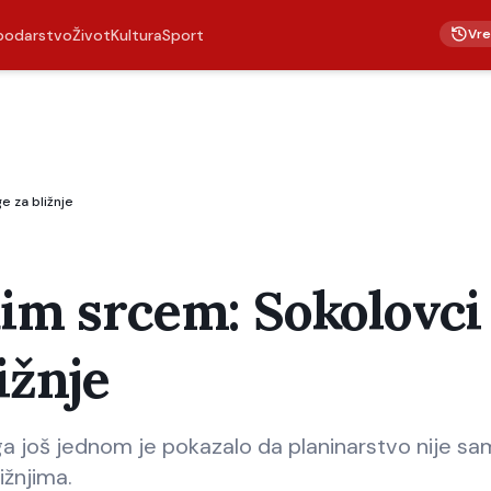
Vr
podarstvo
Život
Kultura
Sport
e za bližnje
kim srcem: Sokolovci
ižnje
a još jednom je pokazalo da planinarstvo nije s
ižnjima.