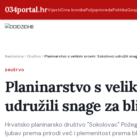
034portal
.hr
Vijesti
Crna kronika
Poljoprivreda
Politika
Gos
Naslovnica
Društvo
Planinarstvo s velikim srcem: Sokolovci udružili snag
DRUŠTVO
Planinarstvo s veli
udružili snage za bl
Hrvatsko planinarsko društvo "Sokolovac" Požeg
ljubav prema prirodi već i plemenitost prema bl