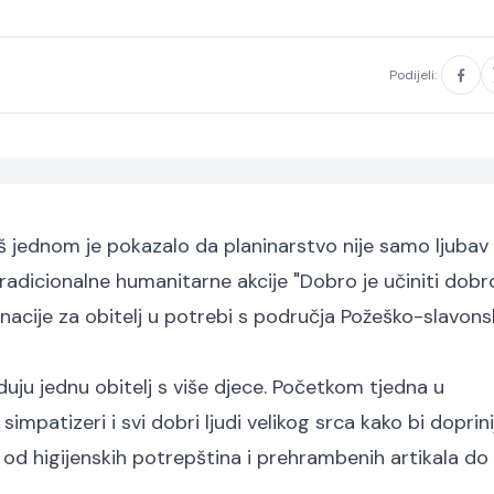
Podijeli:
š jednom je pokazalo da planinarstvo nije samo ljuba
radicionalne humanitarne akcije "Dobro je učiniti dobro
onacije za obitelj u potrebi s područja Požeško-slavons
ju jednu obitelj s više djece. Početkom tjedna u
mpatizeri i svi dobri ljudi velikog srca kako bi doprinij
e, od higijenskih potrepština i prehrambenih artikala do