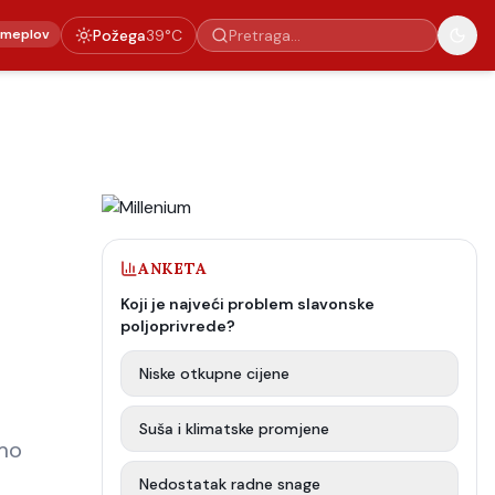
emeplov
Požega
39
°C
ANKETA
Koji je najveći problem slavonske
poljoprivrede?
Niske otkupne cijene
Suša i klimatske promjene
amo
Nedostatak radne snage