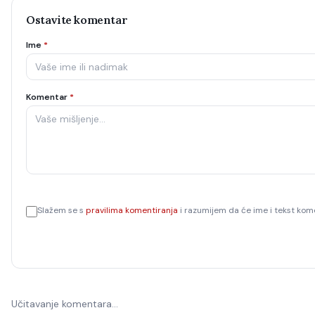
Ostavite komentar
Ime
*
Komentar
*
Slažem se s
pravilima komentiranja
i razumijem da će ime i tekst kome
Učitavanje komentara…