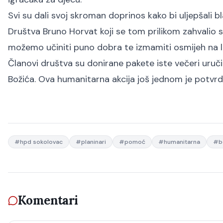
Svi su dali svoj skroman doprinos kako bi uljepšali b
Društva Bruno Horvat koji se tom prilikom zahvalio 
možemo učiniti puno dobra te izmamiti osmijeh na l
Članovi društva su donirane pakete iste večeri uručil
Božića. Ova humanitarna akcija još jednom je potvrdi
#
hpd sokolovac
#
planinari
#
pomoć
#
humanitarna
#
b
Komentari