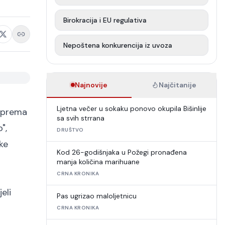
Birokracija i EU regulativa
Nepoštena konkurencija iz uvoza
Najnovije
Najčitanije
Ljetna večer u sokaku ponovo okupila Bišinlije
v prema
sa svih strrana
",
DRUŠTVO
ke
Kod 26-godišnjaka u Požegi pronađena
manja količina marihuane
CRNA KRONIKA
eli
Pas ugrizao maloljetnicu
CRNA KRONIKA