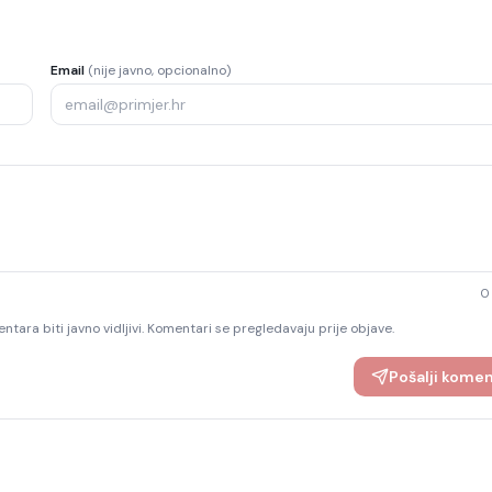
Email
(nije javno, opcionalno)
0
ntara biti javno vidljivi. Komentari se pregledavaju prije objave.
Pošalji kome