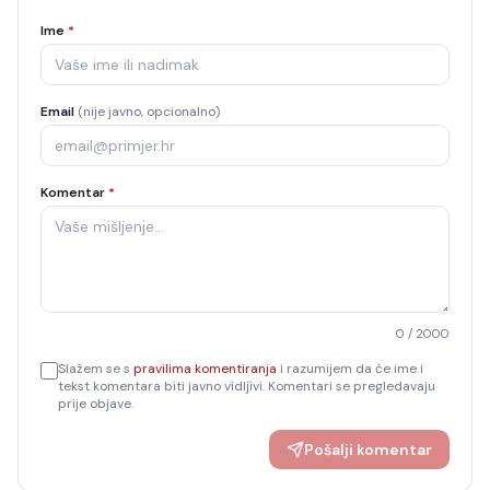
Ime
*
Email
(nije javno, opcionalno)
Komentar
*
0
/ 2000
Slažem se s
pravilima komentiranja
i razumijem da će ime i
tekst komentara biti javno vidljivi. Komentari se pregledavaju
prije objave.
Pošalji komentar