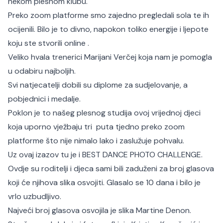
nekom plesnom klubu.
Preko zoom platforme smo zajedno pregledali sola te ih
ocijenili. Bilo je to divno, napokon toliko energije i ljepote
koju ste stvorili online .
Veliko hvala trenerici Marijani Verčej koja nam je pomogla
u odabiru najboljih.
Svi natjecatelji dobili su diplome za sudjelovanje, a
pobjednici i medalje.
Poklon je to našeg plesnog studija ovoj vrijednoj djeci
koja uporno vježbaju tri puta tjedno preko zoom
platforme što nije nimalo lako i zaslužuje pohvalu.
Uz ovaj izazov tu je i BEST DANCE PHOTO CHALLENGE.
Ovdje su roditelji i djeca sami bili zaduženi za broj glasova
koji će njihova slika osvojiti. Glasalo se 10 dana i bilo je
vrlo uzbudljivo.
Najveći broj glasova osvojila je slika Martine Denon.