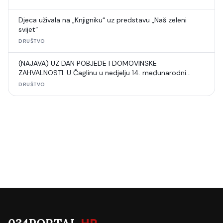
Djeca uživala na „Knjigniku“ uz predstavu „Naš zeleni
svijet“
DRUŠTVO
(NAJAVA) UZ DAN POBJEDE I DOMOVINSKE
ZAHVALNOSTI: U Čaglinu u nedjelju 14. međunarodni
šahovski turnir
DRUŠTVO