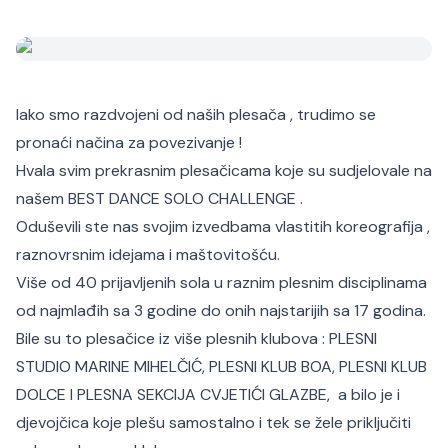
Iako smo razdvojeni od naših plesača , trudimo se
pronaći načina za povezivanje !
Hvala svim prekrasnim plesačicama koje su sudjelovale na
našem BEST DANCE SOLO CHALLENGE .
Oduševili ste nas svojim izvedbama vlastitih koreografija ,
raznovrsnim idejama i maštovitošću.
Više od 40 prijavljenih sola u raznim plesnim disciplinama
od najmlađih sa 3 godine do onih najstarijih sa 17 godina.
Bile su to plesačice iz više plesnih klubova : PLESNI
STUDIO MARINE MIHELČIĆ, PLESNI KLUB BOA, PLESNI KLUB
DOLCE I PLESNA SEKCIJA CVJETIĆI GLAZBE, a bilo je i
djevojčica koje plešu samostalno i tek se žele priključiti