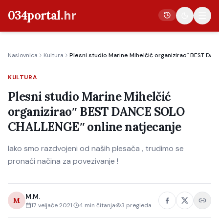
034portal
.hr
Naslovnica
Kultura
Plesni studio Marine Mihelčić organiziraoʺ BEST D
Vijesti
KULTURA
Crna kronika
Plesni studio Marine Mihelčić
Poljoprivreda
organiziraoʺ BEST DANCE SOLO
Politika
CHALLENGEʺ online natjecanje
Gospodarstvo
Iako smo razdvojeni od naših plesača , trudimo se
Život
pronaći načina za povezivanje !
Kultura
Sport
M.M.
M
17. veljače 2021.
4
min čitanja
3
pregleda