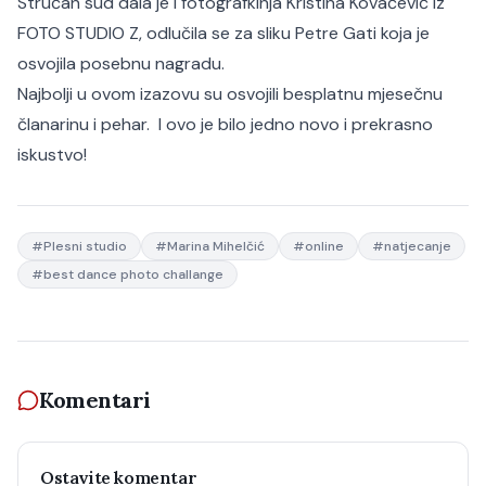
Stručan sud dala je i fotografkinja Kristina Kovačević iz
FOTO STUDIO Z, odlučila se za sliku Petre Gati koja je
osvojila posebnu nagradu.
Najbolji u ovom izazovu su osvojili besplatnu mjesečnu
članarinu i pehar. I ovo je bilo jedno novo i prekrasno
iskustvo!
#
Plesni studio
#
Marina Mihelčić
#
online
#
natjecanje
#
best dance photo challange
Komentari
Ostavite komentar