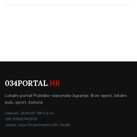
034PORTAL
.HR
Lokalni portal Požeško-slavonske županije. Brze vijesti, lokalni
puls, sport, kultura.
Izdavač: JAVNOST INFO d.o.o.
OIB: 81866746905
Josipa Jurja Strossmayera 341, Osijek