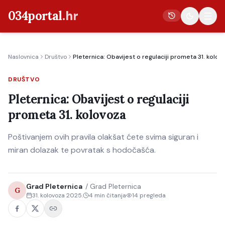
034portal
.hr
Naslovnica
Društvo
Pleternica: Obavijest o regulaciji prometa 31. kolov
Vijesti
DRUŠTVO
Crna kronika
Pleternica: Obavijest o regulaciji
Poljoprivreda
prometa 31. kolovoza
Politika
Poštivanjem ovih pravila olakšat ćete svima siguran i
Gospodarstvo
miran dolazak te povratak s hodočašća.
Život
Kultura
Grad Pleternica
/
Grad Pleternica
G
Sport
31. kolovoza 2025.
4
min čitanja
14
pregleda