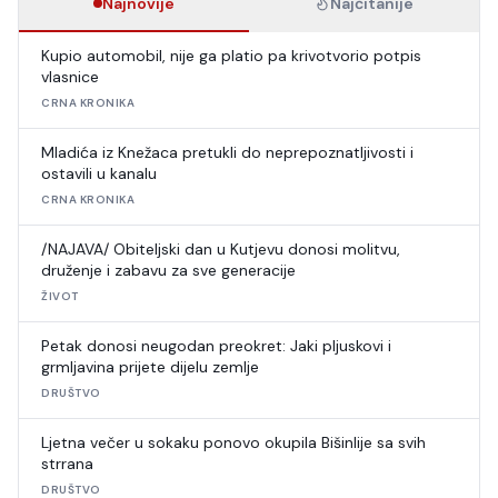
Najnovije
Najčitanije
Kupio automobil, nije ga platio pa krivotvorio potpis
vlasnice
CRNA KRONIKA
Mladića iz Knežaca pretukli do neprepoznatljivosti i
ostavili u kanalu
CRNA KRONIKA
/NAJAVA/ Obiteljski dan u Kutjevu donosi molitvu,
druženje i zabavu za sve generacije
ŽIVOT
Petak donosi neugodan preokret: Jaki pljuskovi i
grmljavina prijete dijelu zemlje
DRUŠTVO
Ljetna večer u sokaku ponovo okupila Bišinlije sa svih
strrana
DRUŠTVO