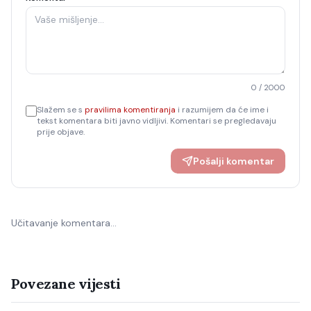
0
/ 2000
Slažem se s
pravilima komentiranja
i razumijem da će ime i
tekst komentara biti javno vidljivi. Komentari se pregledavaju
prije objave.
Pošalji komentar
Učitavanje komentara…
Povezane vijesti