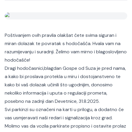
Poštivanjem ovih pravila olakšat ćete svima siguran i
miran dolazak te povratak s hodočašća. Hvala vam na
razumijevanju i suradnji. Želimo vam mirno i blagoslovljeno
hodočašće!
Dragi hodočasnici,
blagdan Gospe od Suza je pred nama,
a kako bi proslava protekla u miru i dostojanstveno te
kako bi vaš dolazak učinili što ugodnijim, donosimo
nekoliko informacija i uputa o regulaciji prometa,
posebno na zadnji dan Devetnice, 31.8.2025.
Svi parkinzi su označeni na karti u prilogu, a dodatno će
vas usmjeravati naši redari i signalizacija kroz grad.
Molimo vas da vozila parkirate propisno i ostavite prolaz