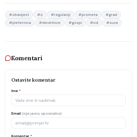
#
obavijest
#
o
#
regulaciji
#
prometa
#
grad
#
pleternica
#
devetnice
#
gospi
#
od
#
suza
Komentari
Ostavite komentar
Ime
*
Email
(nije javno, opcionalno)
Komentar
*