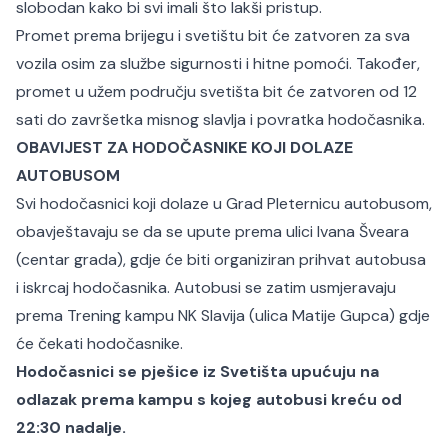
slobodan kako bi svi imali što lakši pristup.
Promet prema brijegu i svetištu bit će zatvoren za sva
vozila osim za službe sigurnosti i hitne pomoći. Također,
promet u užem području svetišta bit će zatvoren od 12
sati do završetka misnog slavlja i povratka hodočasnika.
OBAVIJEST ZA HODOČASNIKE KOJI DOLAZE
AUTOBUSOM
Svi hodočasnici koji dolaze u Grad Pleternicu autobusom,
obavještavaju se da se upute prema ulici Ivana Šveara
(centar grada), gdje će biti organiziran prihvat autobusa
i iskrcaj hodočasnika. Autobusi se zatim usmjeravaju
prema Trening kampu NK Slavija (ulica Matije Gupca) gdje
će čekati hodočasnike.
Hodočasnici se pješice iz Svetišta upućuju na
odlazak prema kampu s kojeg autobusi kreću od
22:30 nadalje.