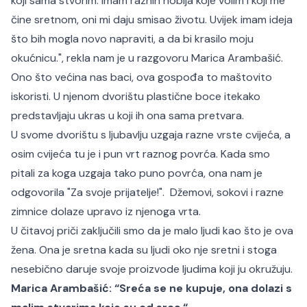
koji sama stvorim. Imam raznih hobija koje volim i koji me
čine sretnom, oni mi daju smisao životu. Uvijek imam ideja
što bih mogla novo napraviti, a da bi krasilo moju
okućnicu.", rekla nam je u razgovoru Marica Arambašić.
Ono što većina nas baci, ova gospođa to maštovito
iskoristi. U njenom dvorištu plastične boce itekako
predstavljaju ukras u koji ih ona sama pretvara.
U svome dvorištu s ljubavlju uzgaja razne vrste cvijeća, a
osim cvijeća tu je i pun vrt raznog povrća. Kada smo
pitali za koga uzgaja tako puno povrća, ona nam je
odgovorila "Za svoje prijatelje!". Džemovi, sokovi i razne
zimnice dolaze upravo iz njenoga vrta.
U čitavoj priči zaključili smo da je malo ljudi kao što je ova
žena. Ona je sretna kada su ljudi oko nje sretni i stoga
nesebično daruje svoje proizvode ljudima koji ju okružuju.
Marica Arambašić: “Sreća se ne kupuje, ona dolazi s