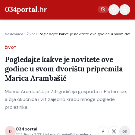
034portal
.hr
Naslovnica
Život
Pogledajte kakve je novitete ove godine u svom dvori
Vijesti
ŽIVOT
Crna kronika
Pogledajte kakve je novitete ove
Poljoprivreda
godine u svom dvorištu pripremila
Politika
Marica Arambašić
Gospodarstvo
Marica Arambašić je 73-godišnja gospođa iz Pleternice,
Život
a čija okućnica i vrt zajedno kradu mnoge poglede
Kultura
prolaznika.
Sport
034portal
0
13. lipnja 2021.
4
min čitanja
4
pregleda