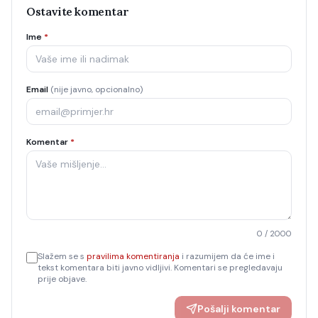
Ostavite komentar
Ime
*
Email
(nije javno, opcionalno)
Komentar
*
0
/ 2000
Slažem se s
pravilima komentiranja
i razumijem da će ime i
tekst komentara biti javno vidljivi. Komentari se pregledavaju
prije objave.
Pošalji komentar