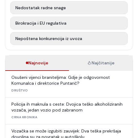
Nedostatak radne snage
Birokracija i EU regulativa
Nepoštena konkurencija iz uvoza
Najnovije
Najčitanije
Osušeni vijenci braniteljima: Gdje je odgovornost
Komunalca i direktorice Puntarić?
DRUŠTVO
Policija ih maknula s ceste: Dvojica teško alkoholiziranih
vozača, jedan vozio pod zabranom
CRNA KRONIKA
Vozačka se može izgubiti zauvijek: Dva teška prekršaja
dovoljna su za povratak u autoškolu