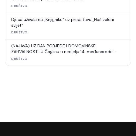
DRUŠTVO
Djeca uživala na „Knjigniku“ uz predstavu „Naš zeleni
svijet“
DRUŠTVO
(NAJAVA) UZ DAN POBJEDE I DOMOVINSKE
ZAHVALNOSTI: U Čaglinu u nedjelju 14. međunarodni
šahovski turnir
DRUŠTVO