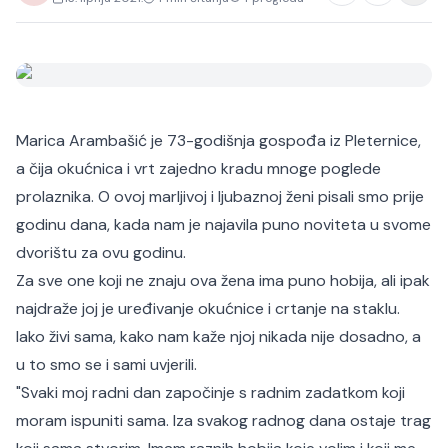
Marica Arambašić je 73-godišnja gospođa iz Pleternice,
a čija okućnica i vrt zajedno kradu mnoge poglede
prolaznika. O ovoj marljivoj i ljubaznoj ženi pisali smo prije
godinu dana, kada nam je najavila puno noviteta u svome
dvorištu za ovu godinu.
Za sve one koji ne znaju ova žena ima puno hobija, ali ipak
najdraže joj je uređivanje okućnice i crtanje na staklu.
Iako živi sama, kako nam kaže njoj nikada nije dosadno, a
u to smo se i sami uvjerili.
"Svaki moj radni dan započinje s radnim zadatkom koji
moram ispuniti sama. Iza svakog radnog dana ostaje trag