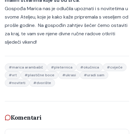
malim stvarima koje su od srca.“
Gospođa Marica nas je odlučila upoznati i s novitetima u
svome Ateljeu, koje je kako kaže pripremala s veseljem od
prošle godine. Na gospođin zahtjev šećer ćemo ostaviti
za kraj, te vam sve njene divne ručne radove otkriti
sljedeći vikend!
#
marica arambašić
#
pleternica
#
okućnica
#
cvijeće
#
vrt
#
plastične boce
#
ukrasi
#
uradi sam
#
noviteti
#
dvorište
Komentari