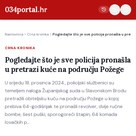
034portal
.hr
Naslovnica
Crna kronika
Pogledajte što je sve policija pronašla u pret
Vijesti
CRNA KRONIKA
Crna kronika
Pogledajte što je sve policija pronašla
Poljoprivreda
u pretrazi kuće na području Požege
Politika
U srijedu 18. prosinca 2024., policijski službenici su
Gospodarstvo
temeljem naloga Županijskog suda u Slavonskom Brodu
Život
pretražili obiteljsku kuću na području Požege u kojoj
Kultura
prebiva 64-godišnjak te pronašli revolver, dvije ručne
bombe, šest puški, sporogoreći štapin, 64 komada
Sport
lovačkih p…