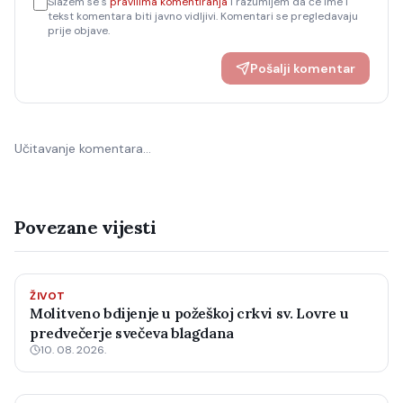
Slažem se s
pravilima komentiranja
i razumijem da će ime i
tekst komentara biti javno vidljivi. Komentari se pregledavaju
prije objave.
Pošalji komentar
Učitavanje komentara…
Povezane vijesti
ŽIVOT
Molitveno bdijenje u požeškoj crkvi sv. Lovre u
predvečerje svečeva blagdana
10. 08. 2026.