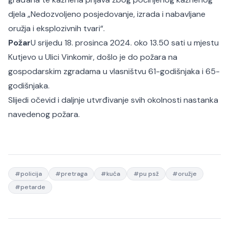
djela „Nedozvoljeno posjedovanje, izrada i nabavljane
oružja i eksplozivnih tvari“.
Požar
U srijedu 18. prosinca 2024. oko 13.50 sati u mjestu
Kutjevo u Ulici Vinkomir, došlo je do požara na
gospodarskim zgradama u vlasništvu 61-godišnjaka i 65-
godišnjaka.
Slijedi očevid i daljnje utvrđivanje svih okolnosti nastanka
navedenog požara.
#
policija
#
pretraga
#
kuća
#
pu psž
#
oružje
#
petarde