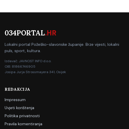
034PORTAL
.HR
Lokalni portal Požeško-slavonske županije. Brze vijesti, lokalni
puls, sport, kultura.
Izdavač: JAVNOST INFO d.o.o.
OIB: 81866746905
Josipa Jurja Strossmayera 341, Osijek
REDAKCIJA
Impressum
Uvjeti korištenja
Politika privatnosti
Pravila komentiranja