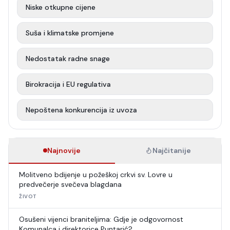
Niske otkupne cijene
Suša i klimatske promjene
Nedostatak radne snage
Birokracija i EU regulativa
Nepoštena konkurencija iz uvoza
Najnovije
Najčitanije
Molitveno bdijenje u požeškoj crkvi sv. Lovre u
predvečerje svečeva blagdana
ŽIVOT
Osušeni vijenci braniteljima: Gdje je odgovornost
Komunalca i direktorice Puntarić?