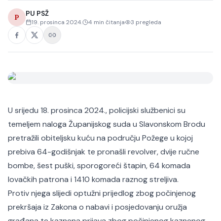
PU PSŽ
P
19. prosinca 2024.
4
min čitanja
3
pregleda
U srijedu 18. prosinca 2024., policijski službenici su
temeljem naloga Županijskog suda u Slavonskom Brodu
pretražili obiteljsku kuću na području Požege u kojoj
prebiva 64-godišnjak te pronašli revolver, dvije ručne
bombe, šest puški, sporogoreći štapin, 64 komada
lovačkih patrona i 1410 komada raznog streljiva.
Protiv njega slijedi optužni prijedlog zbog počinjenog
prekršaja iz Zakona o nabavi i posjedovanju oružja
građana te kaznena prijava zbog počinjenog kaznenog