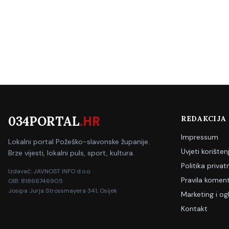
034PORTAL
.HR
REDAKCIJA
Impressum
Lokalni portal Požeško-slavonske županije.
Uvjeti korišten
Brze vijesti, lokalni puls, sport, kultura.
Politika privat
Izdavač: JAVNOST INFO d.o.o.
Pravila koment
OIB: 81866746905
Josipa Jurja Strossmayera 341, Osijek
Marketing i og
Kontakt