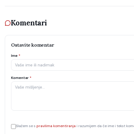
Komentari
Ostavite komentar
Ime
*
Komentar
*
Slažem se s
pravilima komentiranja
i razumijem da će ime i tekst kome