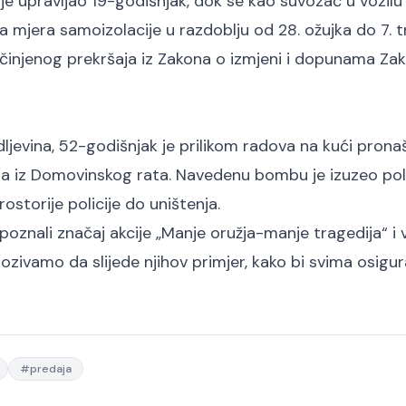
je upravljao 19-godišnjak, dok se kao suvozač u vozilu
mjera samoizolacije u razdoblju od 28. ožujka do 7. t
počinjenog prekršaja iz Zakona o izmjeni i dopunama Za
dljevina, 52-godišnjak je prilikom radova na kući pron
a iz Domovinskog rata. Navedenu bombu je izuzeo poli
ostorije policije do uništenja.
znali značaj akcije „Manje oružja-manje tragedija“ i vr
zivamo da slijede njihov primjer, kako bi svima osigura
#
predaja