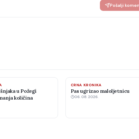
Pošalji kome
A
CRNA KRONIKA
šnjaka u Požegi
Pas ugrizao maloljetnicu
06. 08. 2026.
anja količina