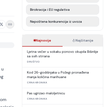
Birokracija i EU regulativa
Nepoštena konkurencija iz uvoza
Najnovije
Najčitanije
Ljetna večer u sokaku ponovo okupila Bišinlije
sa svih strrana
DRUŠTVO
 u
Kod 26-godišnjaka u Požegi pronađena
eg
manja količina marihuane
CRNA KRONIKA
Pas ugrizao maloljetnicu
ikom
CRNA KRONIKA