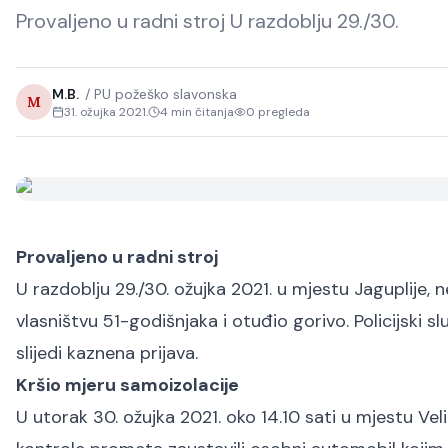
Provaljeno u radni stroj U razdoblju 29./30.
M.B.
/
PU požeško slavonska
M
31. ožujka 2021.
4
min čitanja
0
pregleda
Provaljeno u radni stroj
U razdoblju 29./30. ožujka 2021. u mjestu Jaguplije, nep
vlasništvu 51-godišnjaka i otuđio gorivo. Policijski 
slijedi kaznena prijava.
Kršio mjeru samoizolacije
U utorak 30. ožujka 2021. oko 14.10 sati u mjestu Velik