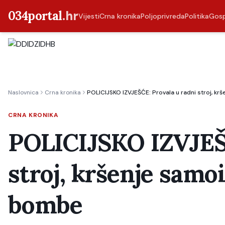
034portal
.hr
Vijesti
Crna kronika
Poljoprivreda
Politika
Gos
Naslovnica
Crna kronika
POLICIJSKO IZVJEŠĆE: Provala u radni stroj, kr
CRNA KRONIKA
POLICIJSKO IZVJEŠĆ
stroj, kršenje samoi
bombe