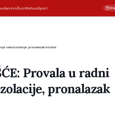
Vr
podarstvo
Život
Kultura
Sport
šenje samoizolacije, pronalazak bombe
E: Provala u radni
zolacije, pronalazak