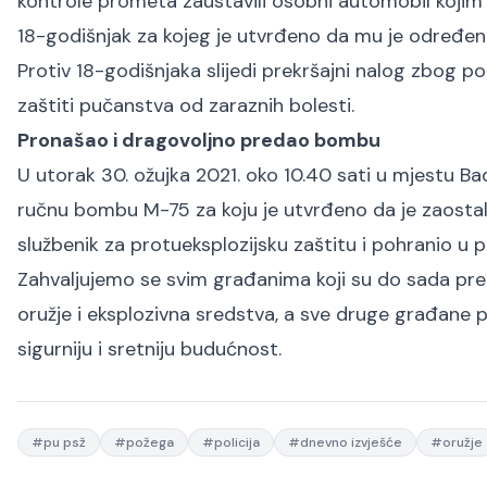
kontrole prometa zaustavili osobni automobil kojim 
18-godišnjak za kojeg je utvrđeno da mu je određena 
Protiv 18-godišnjaka slijedi prekršajni nalog zbog 
zaštiti pučanstva od zaraznih bolesti.
Pronašao i dragovoljno predao bombu
U utorak 30. ožujka 2021. oko 10.40 sati u mjestu Ba
ručnu bombu M-75 za koju je utvrđeno da je zaostal
službenik za protueksplozijsku zaštitu i pohranio u pr
Zahvaljujemo se svim građanima koji su do sada prepo
oružje i eksplozivna sredstva, a sve druge građane po
sigurniju i sretniju budućnost.
#
pu psž
#
požega
#
policija
#
dnevno izvješće
#
oružje