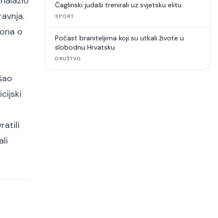
 nalazio
Čaglinski judaši trenirali uz svjetsku elitu
ravnja.
SPORT
kona o
Počast braniteljima koji su utkali živote u
slobodnu Hrvatsku
DRUŠTVO
ašao
cijski
atili
li