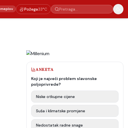
emeplov
Požega
33
°C
ANKETA
Koji je najveći problem slavonske
poljoprivrede?
Niske otkupne cijene
Suša i klimatske promjene
Nedostatak radne snage