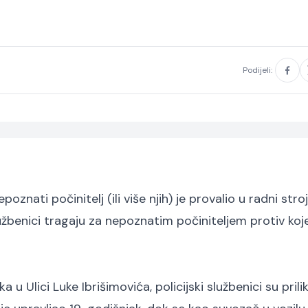
Podijeli:
oznati počinitelj (ili više njih) je provalio u radni stroj
službenici tragaju za nepoznatim počiniteljem protiv koj
a u Ulici Luke Ibrišimovića, policijski službenici su pril