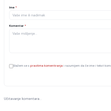
Ime
*
Komentar
*
Slažem se s
pravilima komentiranja
i razumijem da će ime i tekst kome
Učitavanje komentara…