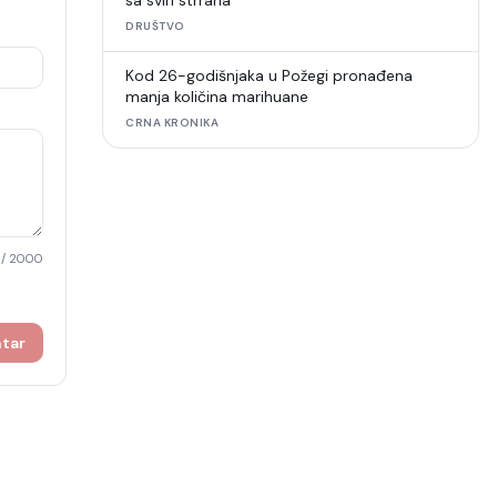
sa svih strrana
DRUŠTVO
Kod 26-godišnjaka u Požegi pronađena
manja količina marihuane
CRNA KRONIKA
/ 2000
ntar