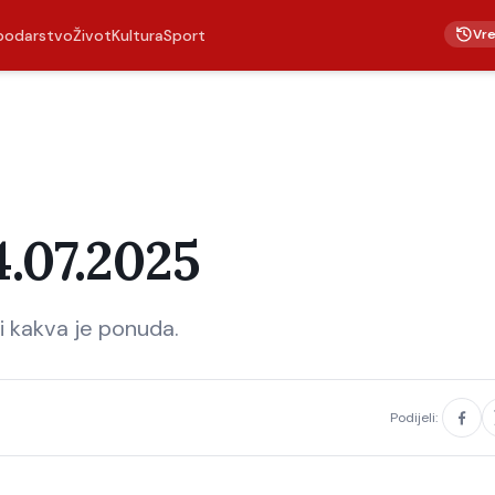
Vr
podarstvo
Život
Kultura
Sport
4.07.2025
li kakva je ponuda.
Podijeli: