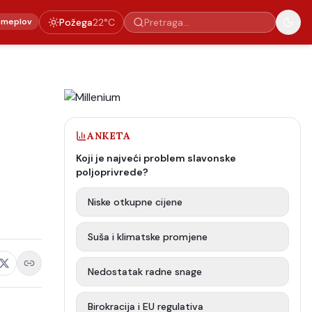
emeplov
Požega
22
°C
ANKETA
Koji je najveći problem slavonske
poljoprivrede?
Niske otkupne cijene
Suša i klimatske promjene
Nedostatak radne snage
Birokracija i EU regulativa