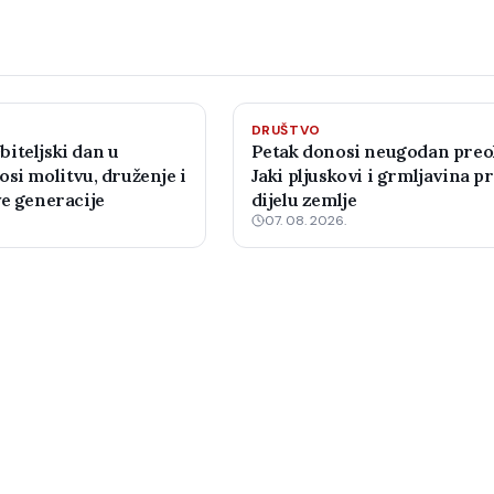
DRUŠTVO
iteljski dan u
Petak donosi neugodan preo
si molitvu, druženje i
Jaki pljuskovi i grmljavina pr
ve generacije
dijelu zemlje
07. 08. 2026.