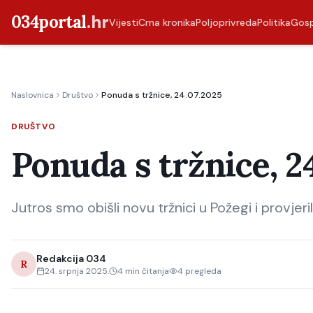
034portal
.hr
Vijesti
Crna kronika
Poljoprivreda
Politika
Gos
Naslovnica
Društvo
Ponuda s tržnice, 24.07.2025
DRUŠTVO
Ponuda s tržnice, 2
Jutros smo obišli novu tržnici u Požegi i provjeri
Redakcija 034
R
24. srpnja 2025.
4
min čitanja
4
pregleda