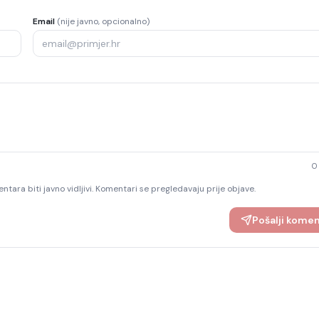
Email
(nije javno, opcionalno)
0
ntara biti javno vidljivi. Komentari se pregledavaju prije objave.
Pošalji kome