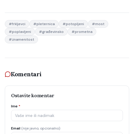
#
frkljevci
#
pleternica
#
potopljeni
#
most
#
poplavljeni
#
građevinsko
#
prometna
#
znamenitost
Komentari
Ostavite komentar
Ime
*
Email
(nije javno, opcionalno)