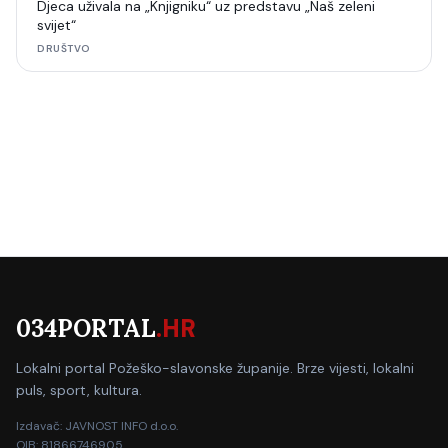
Djeca uživala na „Knjigniku“ uz predstavu „Naš zeleni
svijet“
DRUŠTVO
034PORTAL
.HR
Lokalni portal Požeško-slavonske županije. Brze vijesti, lokalni
puls, sport, kultura.
Izdavač: JAVNOST INFO d.o.o.
OIB: 81866746905