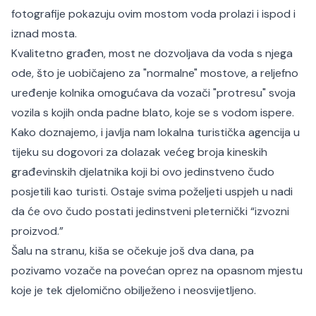
fotografije pokazuju ovim mostom voda prolazi i ispod i
iznad mosta.
Kvalitetno građen, most ne dozvoljava da voda s njega
ode, što je uobičajeno za "normalne" mostove, a reljefno
uređenje kolnika omogućava da vozači "protresu" svoja
vozila s kojih onda padne blato, koje se s vodom ispere.
Kako doznajemo, i javlja nam lokalna turistička agencija u
tijeku su dogovori za dolazak većeg broja kineskih
građevinskih djelatnika koji bi ovo jedinstveno čudo
posjetili kao turisti. Ostaje svima poželjeti uspjeh u nadi
da će ovo čudo postati jedinstveni pleternički “izvozni
proizvod.”
Šalu na stranu, kiša se očekuje još dva dana, pa
pozivamo vozače na povećan oprez na opasnom mjestu
koje je tek djelomično obilježeno i neosvijetljeno.