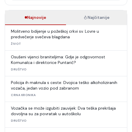
Najnovije
Najčitanije
Molitveno bdijenje u požeškoj crkvi sv. Lovre u
predvečerje svečeva blagdana
ŽIVOT
Osušeni vijenci braniteljima: Gdje je odgovornost
Komunalca i direktorice Puntarić?
DRUŠTVO
Policija ih maknula s ceste: Dvojica teško alkoholiziranih
vozača, jedan vozio pod zabranom
CRNA KRONIKA
Vozačka se može izgubiti zauvijek: Dva teška prekršaja
dovoljna su za povratak u autoškolu
DRUŠTVO