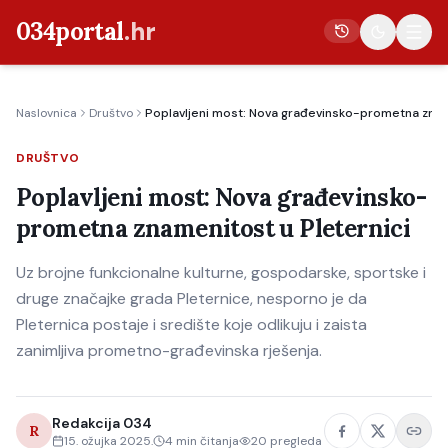
034portal
.hr
Naslovnica
Društvo
Poplavljeni most: Nova građevinsko-prometna znam
Vijesti
DRUŠTVO
Crna kronika
Poplavljeni most: Nova građevinsko-
Poljoprivreda
prometna znamenitost u Pleternici
Politika
Uz brojne funkcionalne kulturne, gospodarske, sportske i
Gospodarstvo
druge značajke grada Pleternice, nesporno je da
Život
Pleternica postaje i središte koje odlikuju i zaista
Kultura
zanimljiva prometno-građevinska rješenja.
Sport
Redakcija 034
R
15. ožujka 2025.
4
min čitanja
20
pregleda