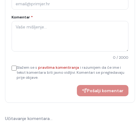
Komentar
*
0
/ 2000
Slažem se s
pravilima komentiranja
i razumijem da će ime i
tekst komentara biti javno vidljivi. Komentari se pregledavaju
prije objave.
Pošalji komentar
Učitavanje komentara…