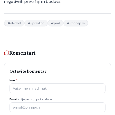
negativnih prekršajnih bodova.
#
alkohol
#
upravljao
#
pod
#
utjecajem
Komentari
Ostavite komentar
Ime
*
Email
(nije javno, opcionalno)