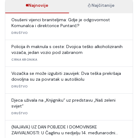
Najnovije
Najčitanije
Osušeni vijenci braniteljima: Gdje je odgovornost
Komunalca i direktorice Puntarić?
DRUŠTVO
Policija ih maknula s ceste: Dvojica teško alkoholiziranih
vozača, jedan vozio pod zabranom
CRNA KRONIKA
Vozačka se može izgubiti zauvijek: Dva teška prekršaja
dovoljna su za povratak u autoškolu
DRUŠTVO
Djeca uživala na „Knjigniku“ uz predstavu „Naš zeleni
svijet“
DRUŠTVO
(NAJAVA) UZ DAN POBJEDE I DOMOVINSKE
ZAHVALNOSTI: U Čaglinu u nedjelju 14. međunarodni