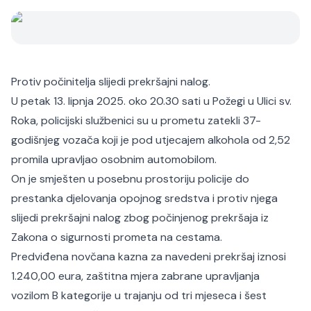
Protiv počinitelja slijedi prekršajni nalog.
U petak 13. lipnja 2025. oko 20.30 sati u Požegi u Ulici sv.
Roka, policijski službenici su u prometu zatekli 37-
godišnjeg vozača koji je pod utjecajem alkohola od 2,52
promila upravljao osobnim automobilom.
On je smješten u posebnu prostoriju policije do
prestanka djelovanja opojnog sredstva i protiv njega
slijedi prekršajni nalog zbog počinjenog prekršaja iz
Zakona o sigurnosti prometa na cestama.
Predviđena novčana kazna za navedeni prekršaj iznosi
1.240,00 eura, zaštitna mjera zabrane upravljanja
vozilom B kategorije u trajanju od tri mjeseca i šest