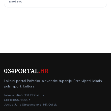
šahovski turnir
DRUŠTVO
034PORTAL
.HR
Lokalni portal Požeško-slavonske županije. Brze vijesti, lokalni
puls, sport, kultura.
Izdavač: JAVNOST INFO d.o.o.
OIB: 81866746905
Josipa Jurja Strossmayera 341, Osijek