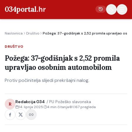
034portal
.hr
Naslovnica
Društvo
Požega: 37-godišnjak s 2,52 promila upravljao os
Vijesti
DRUŠTVO
Crna kronika
Požega: 37-godišnjak s 2,52 promila
Poljoprivreda
upravljao osobnim automobilom
Politika
Protiv počinitelja slijedi prekršajni nalog.
Gospodarstvo
Život
Kultura
Redakcija 034
/
PU Požeško slavonska
R
14. lipnja 2025.
4
min čitanja
1.167
pregleda
Sport