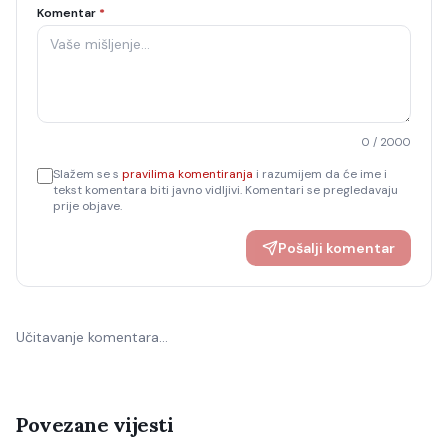
Komentar
*
0
/ 2000
Slažem se s
pravilima komentiranja
i razumijem da će ime i
tekst komentara biti javno vidljivi. Komentari se pregledavaju
prije objave.
Pošalji komentar
Učitavanje komentara…
Povezane vijesti