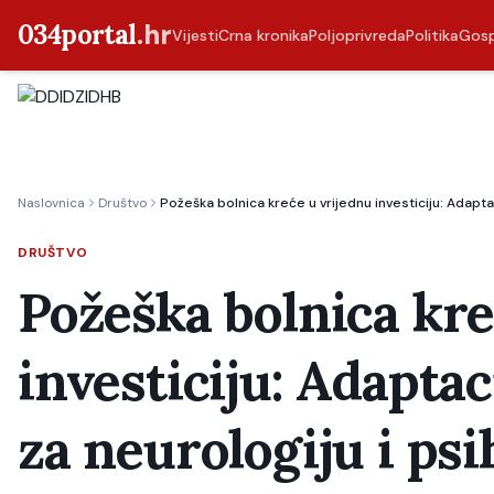
034portal
.hr
Vijesti
Crna kronika
Poljoprivreda
Politika
Gos
Naslovnica
Društvo
Požeška bolnica kreće u vrijednu investiciju: Adaptaci
DRUŠTVO
Požeška bolnica kre
investiciju: Adaptac
za neurologiju i psi