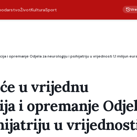
Vr
podarstvo
Život
Kultura
Sport
ja i opremanje Odjela za neurologiju i psihijatriju u vrijednosti 1,1 milijun eur
će u vrijednu
ija i opremanje Odje
hijatriju u vrijednost