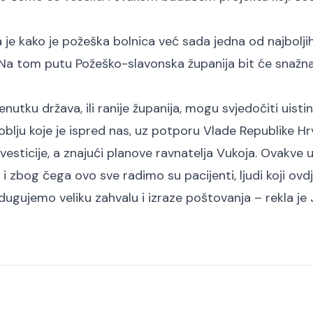
 je kako je požeška bolnica već sada jedna od najbolji
je. Na tom putu Požeško-slavonska županija bit će snažn
utku država, ili ranije županija, mogu svjedočiti uisti
oblju koje je ispred nas, uz potporu Vlade Republike Hr
investicije, a znajući planove ravnatelja Vukoja. Ovakve
 i zbog čega ovo sve radimo su pacijenti, ljudi koji ovd
 dugujemo veliku zahvalu i izraze poštovanja – rekla je 