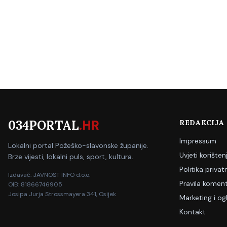
034PORTAL
.HR
REDAKCIJA
Impressum
Lokalni portal Požeško-slavonske županije.
Uvjeti korišten
Brze vijesti, lokalni puls, sport, kultura.
Politika privat
Izdavač: JAVNOST INFO d.o.o.
Pravila koment
OIB: 81866746905
Josipa Jurja Strossmayera 341, Osijek
Marketing i og
Kontakt