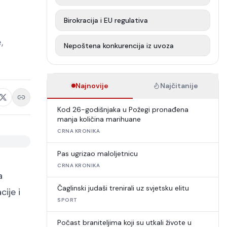
Birokracija i EU regulativa
,
Nepoštena konkurencija iz uvoza
Najnovije
Najčitanije
Kod 26-godišnjaka u Požegi pronađena
manja količina marihuane
CRNA KRONIKA
Pas ugrizao maloljetnicu
CRNA KRONIKA
a
Čaglinski judaši trenirali uz svjetsku elitu
ije i
SPORT
Počast braniteljima koji su utkali živote u