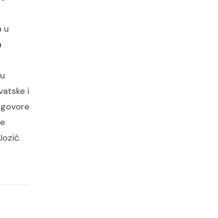
h u
a
nu
vatske i
 ugovore
je
Jozić.