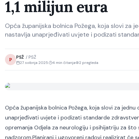
1,1 milijun eura
Opća županijska bolnica Požega, koja slovi za j
nastavlja unaprjeđivati uvjete i podizati standa
PSŽ
/
PSŽ
P
27. svibnja 2025.
4
min čitanja
2
pregleda
Opća županijska bolnica Požega, koja slovi za jednu 
unaprjeđivati uvjete i podizati standarde zdravstvene
opremanja Odjela za neurologiju i psihijatriju za št
nadzorom.
Planirani i ugovoreni radovi realizirat će s