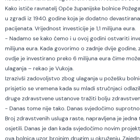
Kako ističe ravnatelj Opće županijske bolnice Požega, d
u zgradi iz 1940. godine koja je dodatno devastirana
pacijenata. Vrijednost investicije je 1,1 milijuna eura.
- Nadamo se kako ćemo i u ovoj godini ostvariti inves
milijuna eura. Kada govorimo o zadnje dvije godine, z
ovdje je investirano preko 6 milijuna eura čime možem
ulaganja – rekao je Vukoja.
Izrazivši zadovoljstvo zbog ulaganja u požešku bolni
prisjetio se vremena kada su mladi stručnjaci odlazili
druge zdravstvene ustanove tražiti bolju zdravstven
- Danas tome nije tako. Danas svjedočimo suprotnom
Broj zdravstvenih usluga raste, napravljena je jedna t
osjetili. Danas je dan kada svjedočimo novim projekt
ova bolnica uzor brojnim drugim u okruženju. Zajed