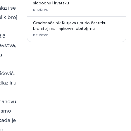
slobodnu Hrvatsku
lazi se
DRUŠTVO
lik broj
Gradonačelnik Kutjeva uputio čestitku
braniteljima i njihovim obiteljima
3,5
DRUŠTVO
avstva,
a
ičević,
lazili u
tanovu.
nismo
kada je
te