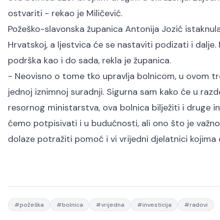
ostvariti - rekao je Miličević.
Požeško-slavonska županica Antonija Jozić istaknula
Hrvatskoj, a ljestvica će se nastaviti podizati i dal
podrška kao i do sada, rekla je županica.
- Neovisno o tome tko upravlja bolnicom, u ovom tren
jednoj iznimnoj suradnji. Sigurna sam kako će u razd
resornog ministarstva, ova bolnica bilježiti i druge 
ćemo potpisivati i u budućnosti, ali ono što je važno
dolaze potražiti pomoć i vi vrijedni djelatnici kojima
#
požeška
#
bolnica
#
vrijedna
#
investicija
#
radovi