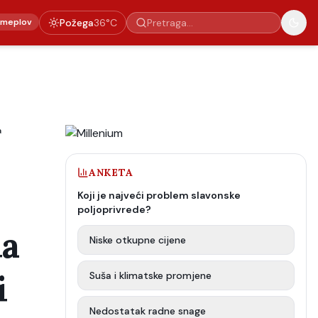
emeplov
Požega
36
°C
a
ANKETA
Koji je najveći problem slavonske
poljoprivrede?
la
Niske otkupne cijene
i
Suša i klimatske promjene
Nedostatak radne snage