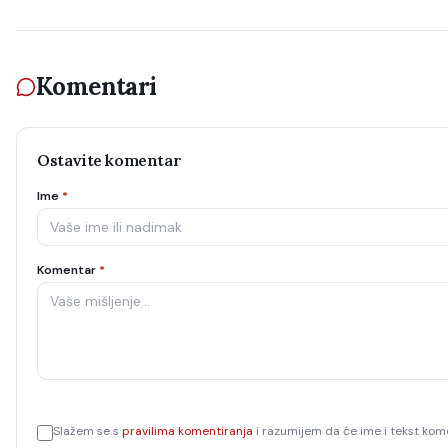
Komentari
Ostavite komentar
Ime
*
Komentar
*
Slažem se s
pravilima komentiranja
i razumijem da će ime i tekst kome