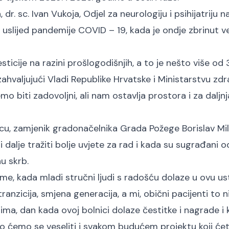
r. sc. Ivan Vukoja, Odjel za neurologiju i psihijatriju na
 uslijed pandemije COVID – 19, kada je ondje zbrinut ve
ticije na razini prošlogodišnjih, a to je nešto više od 
ahvaljujući Vladi Republike Hrvatske i Ministarstvu zdr
o biti zadovoljni, ali nam ostavlja prostora i za daljnj
cu, zamjenik gradonačelnika Grada Požege Borislav Mil
 dalje tražiti bolje uvjete za rad i kada su sugrađani od
u skrb.
e, kada mladi stručni ljudi s radošću dolaze u ovu us
ranzicija, smjena generacija, a mi, obični pacijenti to 
ima, dan kada ovoj bolnici dolaze čestitke i nagrade i 
no ćemo se veseliti i svakom budućem projektu koji će