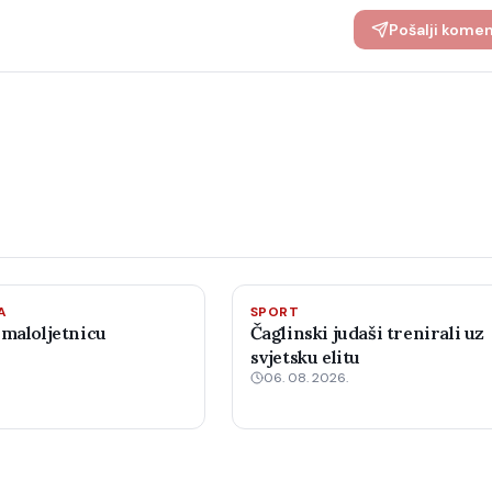
Pošalji kome
A
SPORT
 maloljetnicu
Čaglinski judaši trenirali uz
svjetsku elitu
06. 08. 2026.