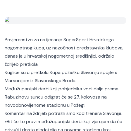
Povjerenstvo za natjecanje SuperSport Hrvatskoga
nogometnog kupa, uz nazočnost predstavnika klubova,
danas je u hrvatskoj nogometnoj središnjici, održalo
ždrijeb pretkola.
Kuglice su u pretkolu Kupa požešku Slavoniju spojile s
Marsonijom iz Slavonskoga Broda.
Međužupanijski derbi koji pobjednika vodi dalje prema
Rabuzinovu suncu odigrat će se 27. kolovoza na
novoobnovljenome stadionu u Požegi.
Komentar na ždrijeb potražili smo kod trenera Slavonije.
»Bit će to pravi međužupanijski derbi koji vjerujem da će
privući i dosta gledatelja na novome stadionu kraj