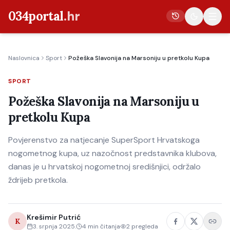
034portal
.hr
Naslovnica
Sport
Požeška Slavonija na Marsoniju u pretkolu Kupa
Vijesti
SPORT
Crna kronika
Požeška Slavonija na Marsoniju u
Poljoprivreda
pretkolu Kupa
Politika
Povjerenstvo za natjecanje SuperSport Hrvatskoga
Gospodarstvo
nogometnog kupa, uz nazočnost predstavnika klubova,
Život
danas je u hrvatskoj nogometnoj središnjici, održalo
Kultura
ždrijeb pretkola.
Sport
Krešimir Putrić
K
3. srpnja 2025.
4
min čitanja
2
pregleda