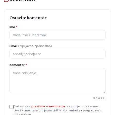
Ostavite komentar
Ime
*
Email
(nije javno, opcionalno)
Komentar
*
0
/ 2000
Slažem se s
pravilima komentiranja
i razumijem da će ime i
tekst komentara biti javno vidljivi. Komentari se pregledavaju
prije objave.