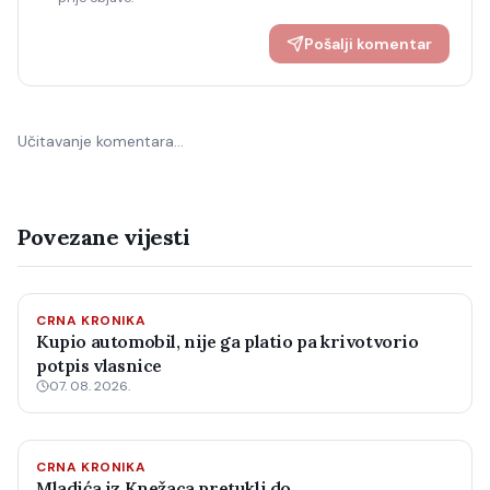
Pošalji komentar
Učitavanje komentara…
Povezane vijesti
CRNA KRONIKA
Kupio automobil, nije ga platio pa krivotvorio
potpis vlasnice
07. 08. 2026.
CRNA KRONIKA
Mladića iz Knežaca pretukli do