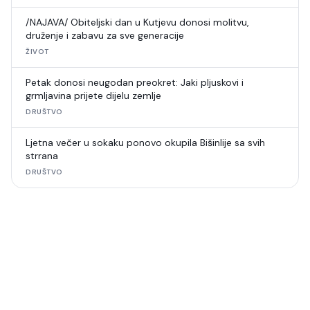
/NAJAVA/ Obiteljski dan u Kutjevu donosi molitvu,
druženje i zabavu za sve generacije
ŽIVOT
Petak donosi neugodan preokret: Jaki pljuskovi i
grmljavina prijete dijelu zemlje
DRUŠTVO
Ljetna večer u sokaku ponovo okupila Bišinlije sa svih
strrana
DRUŠTVO