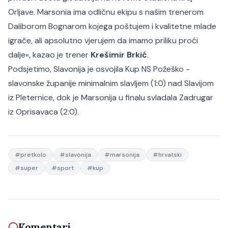
Orljave. Marsonia ima odličnu ekipu s našim trenerom
Daliborom Bognarom kojega poštujem i kvalitetne mlade
igrače, ali apsolutno vjerujem da imamo priliku proći
dalje«
, kazao je trener
Krešimir Brkić
.
Podsjetimo, Slavonija je osvojila Kup NS Požeško -
slavonske županije minimalnim slavljem (1:0) nad Slavijom
iz Pleternice, dok je Marsonija u finalu svladala Zadrugar
iz Oprisavaca (2:0).
#
pretkolo
#
slavonija
#
marsonija
#
hrvatski
#
super
#
sport
#
kup
Komentari