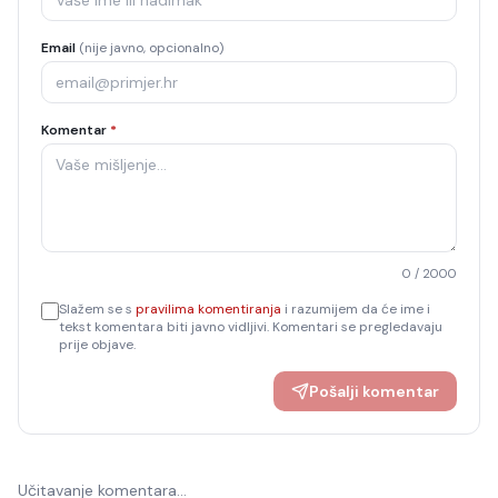
Email
(nije javno, opcionalno)
Komentar
*
0
/ 2000
Slažem se s
pravilima komentiranja
i razumijem da će ime i
tekst komentara biti javno vidljivi. Komentari se pregledavaju
prije objave.
Pošalji komentar
Učitavanje komentara…