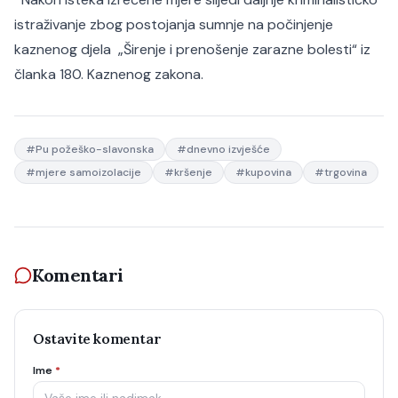
istraživanje zbog postojanja sumnje na počinjenje
kaznenog djela „Širenje i prenošenje zarazne bolesti“ iz
članka 180. Kaznenog zakona.
#
Pu požeško-slavonska
#
dnevno izvješće
#
mjere samoizolacije
#
kršenje
#
kupovina
#
trgovina
Komentari
Ostavite komentar
Ime
*