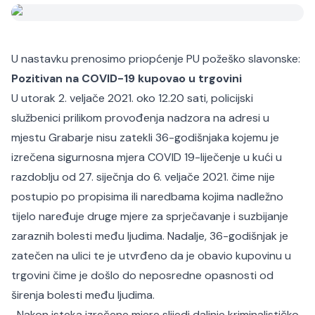
U nastavku prenosimo priopćenje PU požeško slavonske:
Pozitivan na COVID-19 kupovao u trgovini
U utorak 2. veljače 2021. oko 12.20 sati, policijski
službenici prilikom provođenja nadzora na adresi u
mjestu Grabarje nisu zatekli 36-godišnjaka kojemu je
izrečena sigurnosna mjera COVID 19-liječenje u kući u
razdoblju od 27. siječnja do 6. veljače 2021. čime nije
postupio po propisima ili naredbama kojima nadležno
tijelo naređuje druge mjere za sprječavanje i suzbijanje
zaraznih bolesti među ljudima. Nadalje, 36-godišnjak je
zatečen na ulici te je utvrđeno da je obavio kupovinu u
trgovini čime je došlo do neposredne opasnosti od
širenja bolesti među ljudima.
Nakon isteka izrečene mjere slijedi daljnje kriminalističko