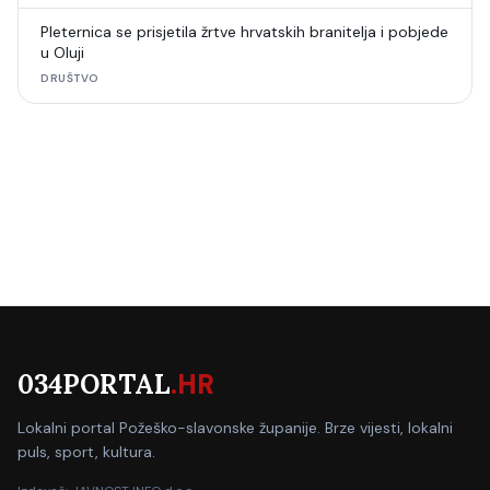
Pleternica se prisjetila žrtve hrvatskih branitelja i pobjede
u Oluji
DRUŠTVO
034PORTAL
.HR
Lokalni portal Požeško-slavonske županije. Brze vijesti, lokalni
puls, sport, kultura.