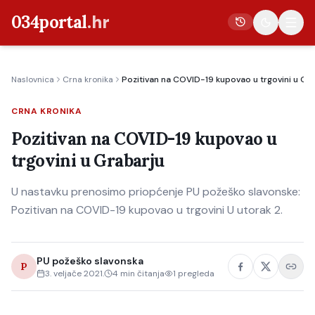
034portal
.hr
Naslovnica
Crna kronika
Pozitivan na COVID-19 kupovao u trgovini u Gr
Vijesti
CRNA KRONIKA
Crna kronika
Pozitivan na COVID-19 kupovao u
Poljoprivreda
trgovini u Grabarju
Politika
U nastavku prenosimo priopćenje PU požeško slavonske:
Gospodarstvo
Pozitivan na COVID-19 kupovao u trgovini U utorak 2.
Život
Kultura
PU požeško slavonska
P
Sport
3. veljače 2021.
4
min čitanja
1
pregleda