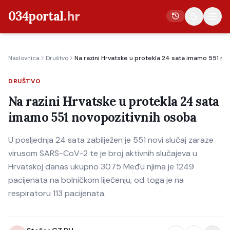
034portal
.hr
Naslovnica
Društvo
Na razini Hrvatske u protekla 24 sata imamo 551 no
Vijesti
DRUŠTVO
Crna kronika
Na razini Hrvatske u protekla 24 sata
Poljoprivreda
imamo 551 novopozitivnih osoba
Politika
U posljednja 24 sata zabilježen je 551 novi slučaj zaraze
Gospodarstvo
virusom SARS-CoV-2 te je broj aktivnih slučajeva u
Život
Hrvatskoj danas ukupno 3075 Među njima je 1249
Kultura
pacijenata na bolničkom liječenju, od toga je na
respiratoru 113 pacijenata.
Sport