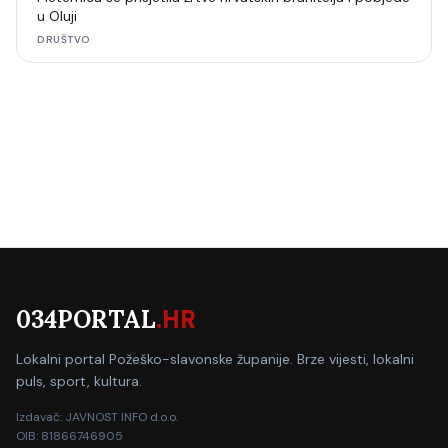
u Oluji
DRUŠTVO
034PORTAL
.HR
Lokalni portal Požeško-slavonske županije. Brze vijesti, lokalni
puls, sport, kultura.
Izdavač: JAVNOST INFO d.o.o.
OIB: 81866746905