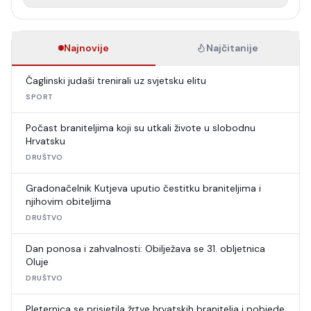
Najnovije
Najčitanije
Čaglinski judaši trenirali uz svjetsku elitu
SPORT
Počast braniteljima koji su utkali živote u slobodnu
Hrvatsku
DRUŠTVO
Gradonačelnik Kutjeva uputio čestitku braniteljima i
njihovim obiteljima
DRUŠTVO
Dan ponosa i zahvalnosti: Obilježava se 31. obljetnica
Oluje
DRUŠTVO
Pleternica se prisjetila žrtve hrvatskih branitelja i pobjede