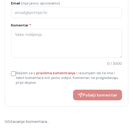
Email
(nije javno, opcionalno)
Komentar
*
0
/ 2000
Slažem se s
pravilima komentiranja
i razumijem da će ime i
tekst komentara biti javno vidljivi. Komentari se pregledavaju
prije objave.
Pošalji komentar
Učitavanje komentara…