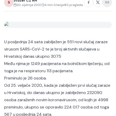
Stožer CZ RH
S
30. siječnja 2021.
4
min čitanja
2
pregleda
U posljednja 24 sata zabilježen je 551 novi slučaj zaraze
virusom SARS-CoV-2 te je broj aktivnih slučajeva u
Hrvatskoj danas ukupno 3075
Među njima je 1249 pacijenata na bolničkom liječenju, od
toga je na respiratoru 113 pacijenata.
Preminulo je 26 osoba.
Od 25. veljače 2020., kada je zabilježen prvi slučaj zaraze
u Hrvatskoj, do danas ukupno je zabilježeno 232090
osoba zaraženih novim koronavirusom, od kojih je 4998
preminulo, ukupno se oporavilo 224 017 osoba od toga
567 u posljednja 24 sata.