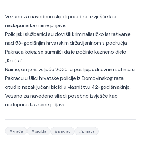
Vezano za navedeno slijedi posebno izvješće kao
nadopuna kaznene prijave.
Policijski službenici su dovršili kriminalističko istraživanje
nad 58-godišnjim hrvatskim državljaninom s područja
Pakraca kojeg se sumnjiči da je počinio kazneno djelo
„Krađa“.
Naime, on je 6. veljače 2025. u poslijepodnevnim satima u
Pakracu u Ulici hrvatske policije iz Domovinskog rata
otuđio nezaključani bicikl u vlasništvu 42-godišnjakinje.
Vezano za navedeno slijedi posebno izvješće kao
nadopuna kaznene prijave.
#
krađa
#
bicikla
#
pakrac
#
prijava