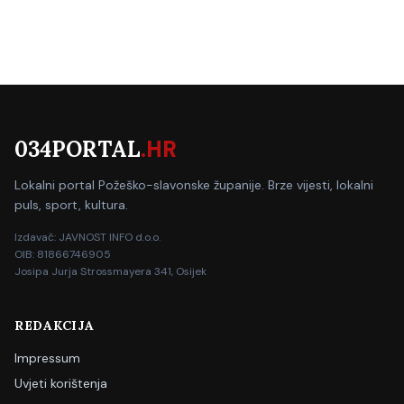
034PORTAL
.HR
Lokalni portal Požeško-slavonske županije. Brze vijesti, lokalni
puls, sport, kultura.
Izdavač: JAVNOST INFO d.o.o.
OIB: 81866746905
Josipa Jurja Strossmayera 341, Osijek
REDAKCIJA
Impressum
Uvjeti korištenja