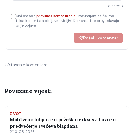
0
/ 2000
Slažem se s
pravilima komentiranja
i razumijem da će ime i
tekst komentara biti javno vidljivi. Komentari se pregledavaju
prije objave.
Pošalji komentar
Učitavanje komentara…
Povezane vijesti
ŽIVOT
Molitveno bdijenje u požeškoj crkvi sv. Lovre u
predvečerje svečeva blagdana
10. 08. 2026.