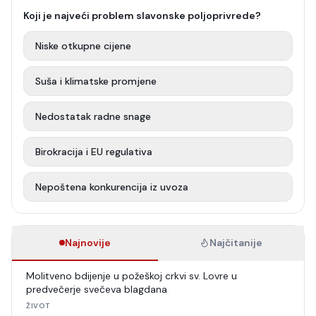
Koji je najveći problem slavonske poljoprivrede?
Niske otkupne cijene
Suša i klimatske promjene
Nedostatak radne snage
Birokracija i EU regulativa
Nepoštena konkurencija iz uvoza
Najnovije
Najčitanije
Molitveno bdijenje u požeškoj crkvi sv. Lovre u
predvečerje svečeva blagdana
ŽIVOT