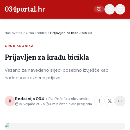
034portal
.hr
Naslovnica
Crna kronika
Prijavljen za krađu bicikla
Vijesti
CRNA KRONIKA
Crna kronika
Prijavljen za krađu bicikla
Poljoprivreda
Politika
Vezano za navedeno slijedi posebno izvješće kao
nadopuna kaznene prijave.
Gospodarstvo
Život
Redakcija 034
/
PU Požeško slavonska
Kultura
R
15. veljače 2025.
4
min čitanja
2
pregleda
Sport