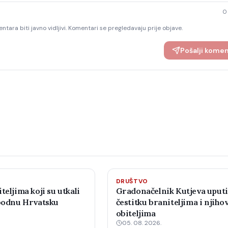
0
ntara biti javno vidljivi. Komentari se pregledavaju prije objave.
Pošalji kome
DRUŠTVO
teljima koji su utkali
Gradonačelnik Kutjeva uput
obodnu Hrvatsku
čestitku braniteljima i njiho
obiteljima
05. 08. 2026.