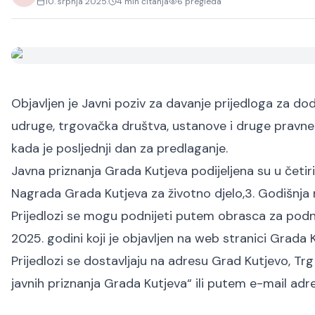
10. srpnja 2025.
4
min čitanja
6
pregleda
Objavljen je Javni poziv za davanje prijedloga za dod
udruge, trgovačka društva, ustanove i druge pravne 
kada je posljednji dan za predlaganje.
Javna priznanja Grada Kutjeva podijeljena su u četiri
Nagrada Grada Kutjeva za životno djelo,
3. Godišnja
Prijedlozi se mogu podnijeti putem obrasca za podno
2025. godini koji je objavljen na web stranici Grada 
Prijedlozi se dostavljaju na adresu Grad Kutjevo, Tr
javnih priznanja Grada Kutjeva“ ili putem e-mail adr