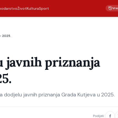
Vr
podarstvo
Život
Kultura
Sport
 – 2025.
u javnih priznanja
5.
za dodjelu javnih priznanja Grada Kutjeva u 2025.
Podijeli: