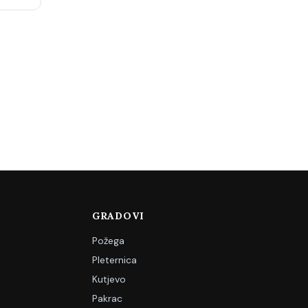
GRADOVI
Požega
Pleternica
Kutjevo
Pakrac