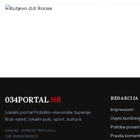
034PORTAL
.HR
REDAKCIJA
Impressum
Lokalni portal Požeško-slavonske županije.
Uvjeti korišten
Brze vijesti, lokalni puls, sport, kultura.
Politika privat
Izdavač: JAVNOST INFO d.o.o.
Pravila koment
OIB: 81866746905