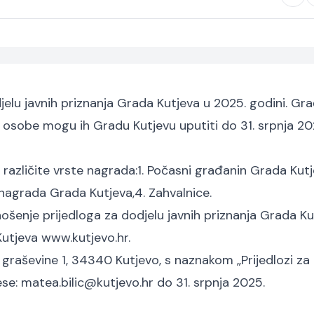
jelu javnih priznanja Grada Kutjeva u 2025. godini. Gra
osobe mogu ih Gradu Kutjevu uputiti do 31. srpnja 202
 različite vrste nagrada:
1. Počasni građanin Grada Kutj
 nagrada Grada Kutjeva,
4. Zahvalnice.
šenje prijedloga za dodjelu javnih priznanja Grada Ku
Kutjeva www.kutjevo.hr.
g graševine 1, 34340 Kutjevo, s naznakom „Prijedlozi za
ese:
matea.bilic@kutjevo.hr
do 31. srpnja 2025.