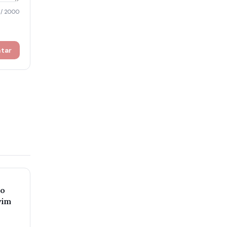
/ 2000
ntar
io
vim