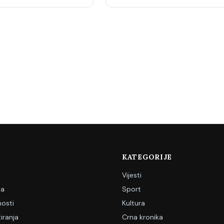
KATEGORIJE
Vijesti
ja
Sport
nosti
Kultura
iranja
Crna kronika