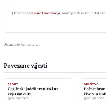
Slažem se s
pravilima komentiranja
i razumijem da će ime i tekst kome
Učitavanje komentara…
Povezane vijesti
SPORT
DRUŠTVO
Čaglinski judaši trenirali uz
Počast brani
svjetsku elitu
živote u sl
06. 08. 2026.
05. 08. 2026.