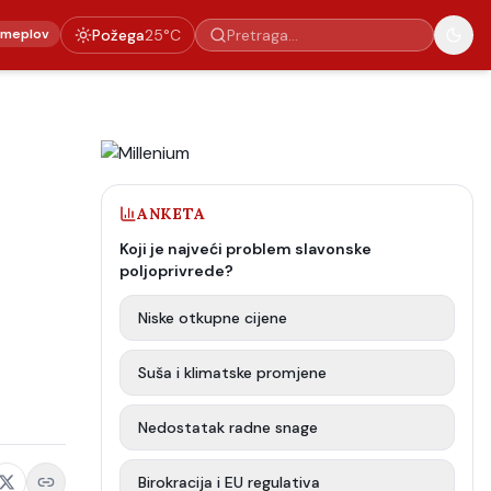
emeplov
Požega
25
°C
ANKETA
Koji je najveći problem slavonske
poljoprivrede?
Niske otkupne cijene
Suša i klimatske promjene
Nedostatak radne snage
Birokracija i EU regulativa