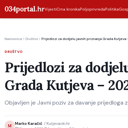
034portal
.hr
Vijesti
Crna kronika
Poljoprivreda
Politika
Gos
Naslovnica
Društvo
Prijedlozi za dodjelu javnih priznanja Grada Kutjeva
DRUŠTVO
Prijedlozi za dodjel
Grada Kutjeva – 202
Objavljen je Javni poziv za davanje prijedloga 
Marko Karačić
/
Kutjevacki.hr
M