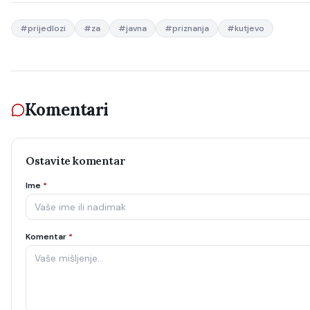
#
prijedlozi
#
za
#
javna
#
priznanja
#
kutjevo
Komentari
Ostavite komentar
Ime
*
Komentar
*