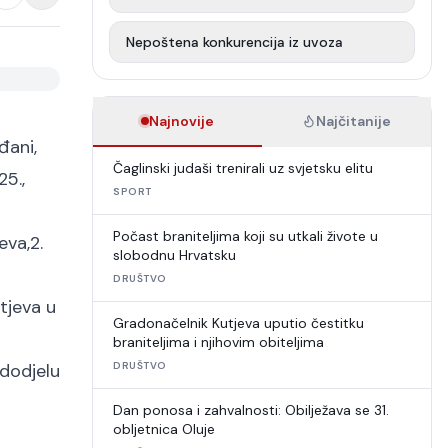
Nepoštena konkurencija iz uvoza
Najnovije
Najčitanije
đani,
Čaglinski judaši trenirali uz svjetsku elitu
5.,
SPORT
Počast braniteljima koji su utkali živote u
eva,
2.
slobodnu Hrvatsku
DRUŠTVO
tjeva u
Gradonačelnik Kutjeva uputio čestitku
braniteljima i njihovim obiteljima
 dodjelu
DRUŠTVO
Dan ponosa i zahvalnosti: Obilježava se 31.
obljetnica Oluje