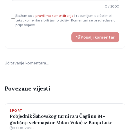
0
/ 2000
Slažem se s
pravilima komentiranja
i razumijem da će ime i
tekst komentara biti javno vidljivi. Komentari se pregledavaju
prije objave.
Pošalji komentar
Učitavanje komentara…
Povezane vijesti
SPORT
Pobjednik Šahovskog turnira u Čaglinu 84-
godišnji velemajstor Milan Vukić iz Banja Luke
10. 08. 2026.