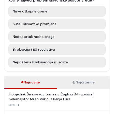
Koji je najveći problem slavonske poljoprivrede?
Niske otkupne cijene
Suša i klimatske promjene
Nedostatak radne snage
Birokracija i EU regulativa
Nepoštena konkurencija iz uvoza
Najnovije
Najčitanije
Pobjednik Šahovskog turnira u Čaglinu 84-godišnji
velemajstor Milan Vukić iz Banja Luke
SPORT