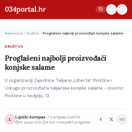
034portal
.hr
Naslovnica
Društvo
Proglašeni najbolji proizvođači konjske salame
Vijesti
DRUŠTVO
Crna kronika
Proglašeni najbolji proizvođači
Poljoprivreda
konjske salame
Politika
U organizaciji Zajednice Talijana „Liberta“ Ploštine i
Gospodarstvo
Udruge proizvođača talijanske konjske salame - izvorno
Život
Ploštine u nedjelju, 13.
Kultura
Sport
Lipički kompas
/
compas.com.hr
L
14. lipnja 2021.
4
min čitanja
5
pregleda