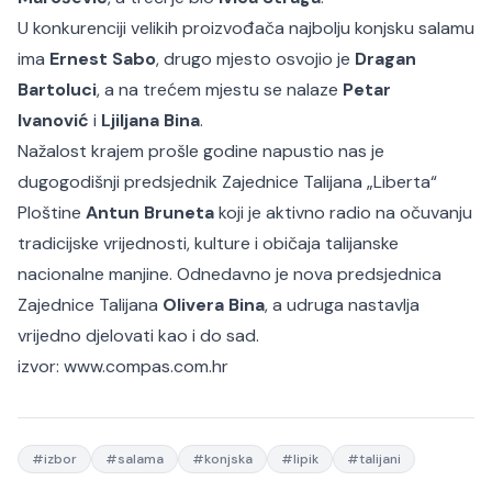
U konkurenciji velikih proizvođača najbolju konjsku salamu
ima
Ernest Sabo
, drugo mjesto osvojio je
Dragan
Bartoluci
, a na trećem mjestu se nalaze
Petar
Ivanović
i
Ljiljana Bina
.
Nažalost krajem prošle godine napustio nas je
dugogodišnji predsjednik Zajednice Talijana „Liberta“
Ploštine
Antun Bruneta
koji je aktivno radio na očuvanju
tradicijske vrijednosti, kulture i običaja talijanske
nacionalne manjine. Odnedavno je nova predsjednica
Zajednice Talijana
Olivera Bina
, a udruga nastavlja
vrijedno djelovati kao i do sad.
izvor:
www.compas.com.hr
#
izbor
#
salama
#
konjska
#
lipik
#
talijani