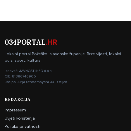
034PORTAL
.HR
Lokalni portal Požeško-slavonske županije. Brze vijesti, lokalni
puls, sport, kultura.
Izdavač: JAVNOST INFO d.o.o.
OIB: 81866746905
Josipa Jurja Strossmayera 341, Osijek
REDAKCIJA
Impressum
Uvjeti korištenja
Politika privatnosti