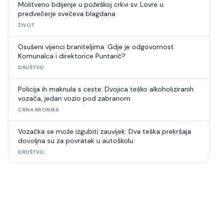
Molitveno bdijenje u požeškoj crkvi sv. Lovre u
predvečerje svečeva blagdana
ŽIVOT
Osušeni vijenci braniteljima: Gdje je odgovornost
Komunalca i direktorice Puntarić?
DRUŠTVO
Policija ih maknula s ceste: Dvojica teško alkoholiziranih
vozača, jedan vozio pod zabranom
CRNA KRONIKA
Vozačka se može izgubiti zauvijek: Dva teška prekršaja
dovoljna su za povratak u autoškolu
DRUŠTVO