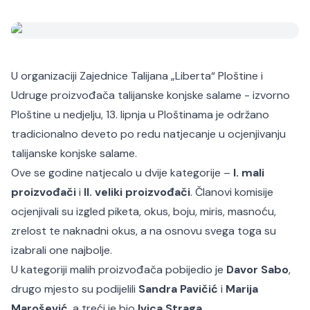
U organizaciji Zajednice Talijana „Liberta“ Ploštine i
Udruge proizvođača talijanske konjske salame - izvorno
Ploštine u nedjelju, 13. lipnja u Ploštinama je održano
tradicionalno deveto po redu natjecanje u ocjenjivanju
talijanske konjske salame.
Ove se godine natjecalo u dvije kategorije –
I. mali
proizvođači
i
II. veliki proizvođači
. Članovi komisije
ocjenjivali su izgled piketa, okus, boju, miris, masnoću,
zrelost te naknadni okus, a na osnovu svega toga su
izabrali one najbolje.
U kategoriji malih proizvođača pobijedio je
Davor Sabo
,
drugo mjesto su podijelili
Sandra Pavičić
i
Marija
Marošević
, a treći je bio
Ivica Straga
.