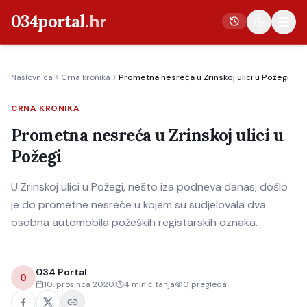
034portal
.hr
Naslovnica
Crna kronika
Prometna nesreća u Zrinskoj ulici u Požegi
Vijesti
CRNA KRONIKA
Crna kronika
Prometna nesreća u Zrinskoj ulici u
Poljoprivreda
Požegi
Politika
U Zrinskoj ulici u Požegi, nešto iza podneva danas, došlo
Gospodarstvo
je do prometne nesreće u kojem su sudjelovala dva
Život
osobna automobila požeških registarskih oznaka.
Kultura
Sport
034 Portal
0
10. prosinca 2020.
4
min čitanja
0
pregleda