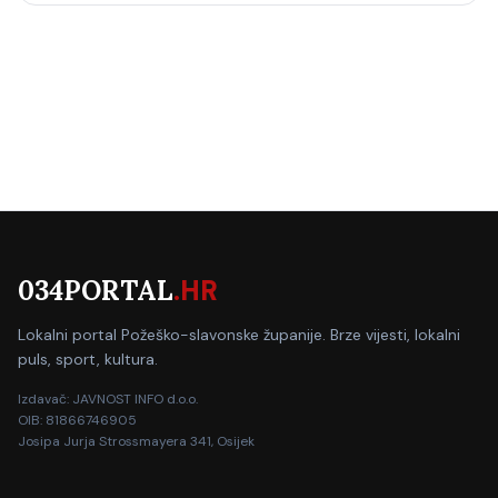
034PORTAL
.HR
Lokalni portal Požeško-slavonske županije. Brze vijesti, lokalni
puls, sport, kultura.
Izdavač: JAVNOST INFO d.o.o.
OIB: 81866746905
Josipa Jurja Strossmayera 341, Osijek