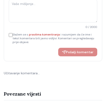
0
/ 2000
Slažem se s
pravilima komentiranja
i razumijem da će ime i
tekst komentara biti javno vidljivi. Komentari se pregledavaju
prije objave.
Pošalji komentar
Učitavanje komentara…
Povezane vijesti