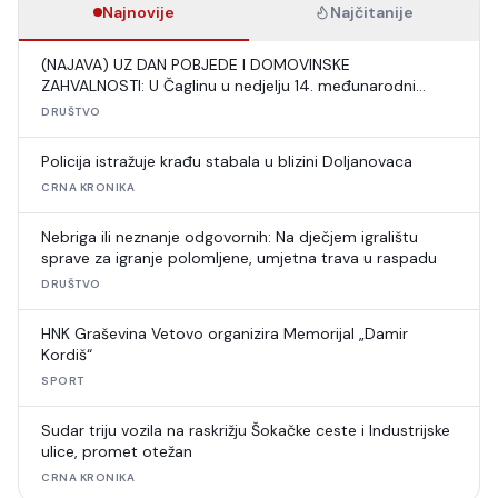
Najnovije
Najčitanije
(NAJAVA) UZ DAN POBJEDE I DOMOVINSKE
ZAHVALNOSTI: U Čaglinu u nedjelju 14. međunarodni
šahovski turnir
DRUŠTVO
Policija istražuje krađu stabala u blizini Doljanovaca
CRNA KRONIKA
Nebriga ili neznanje odgovornih: Na dječjem igralištu
sprave za igranje polomljene, umjetna trava u raspadu
DRUŠTVO
HNK Graševina Vetovo organizira Memorijal „Damir
Kordiš“
SPORT
Sudar triju vozila na raskrižju Šokačke ceste i Industrijske
ulice, promet otežan
CRNA KRONIKA