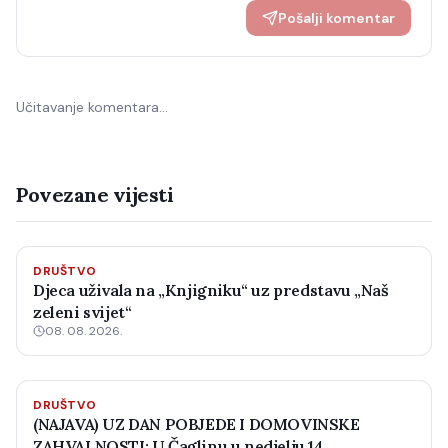
Pošalji komentar
Učitavanje komentara…
Povezane vijesti
DRUŠTVO
Djeca uživala na „Knjigniku“ uz predstavu „Naš
zeleni svijet“
08. 08. 2026.
DRUŠTVO
(NAJAVA) UZ DAN POBJEDE I DOMOVINSKE
ZAHVALNOSTI: U Čaglinu u nedjelju 14.