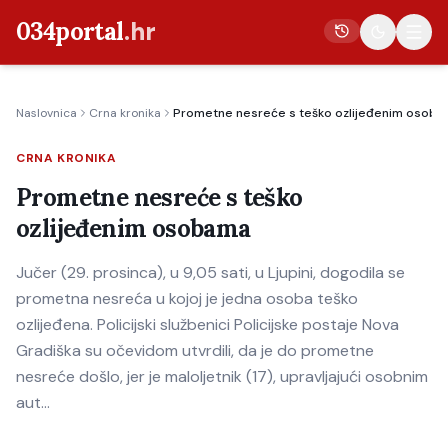
034portal
.hr
Naslovnica
Crna kronika
Prometne nesreće s teško ozlijeđenim osob
Vijesti
CRNA KRONIKA
Crna kronika
Prometne nesreće s teško
Poljoprivreda
ozlijeđenim osobama
Politika
Jučer (29. prosinca), u 9,05 sati, u Ljupini, dogodila se
Gospodarstvo
prometna nesreća u kojoj je jedna osoba teško
Život
ozlijeđena. Policijski službenici Policijske postaje Nova
Kultura
Gradiška su očevidom utvrdili, da je do prometne
nesreće došlo, jer je maloljetnik (17), upravljajući osobnim
Sport
aut…