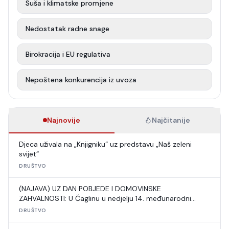
Suša i klimatske promjene
Nedostatak radne snage
Birokracija i EU regulativa
Nepoštena konkurencija iz uvoza
Najnovije
Najčitanije
Djeca uživala na „Knjigniku“ uz predstavu „Naš zeleni
svijet“
DRUŠTVO
(NAJAVA) UZ DAN POBJEDE I DOMOVINSKE
ZAHVALNOSTI: U Čaglinu u nedjelju 14. međunarodni
šahovski turnir
DRUŠTVO