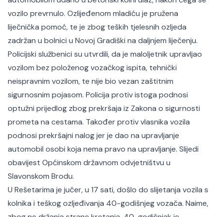
vozilo prevrnulo. Ozlijeđenom mladiću je pružena
liječnička pomoć, te je zbog teških tjelesnih ozljeda
zadržan u bolnici u Novoj Gradiški na daljnjem liječenju.
Policijski službenici su utvrdili, da je maloljetnik upravljao
vozilom bez položenog vozačkog ispita, tehnički
neispravnim vozilom, te nije bio vezan zaštitnim
sigurnosnim pojasom. Policija protiv istoga podnosi
optužni prijedlog zbog prekršaja iz Zakona o sigurnosti
prometa na cestama. Također protiv vlasnika vozila
podnosi prekršajni nalog jer je dao na upravljanje
automobil osobi koja nema pravo na upravljanje. Slijedi
obavijest Općinskom državnom odvjetništvu u
Slavonskom Brodu.
U Rešetarima je jučer, u 17 sati, došlo do slijetanja vozila s
kolnika i teškog ozljeđivanja 40-godišnjeg vozača. Naime,
zbog ne držanja strane kretanja, 40-godišnjak je