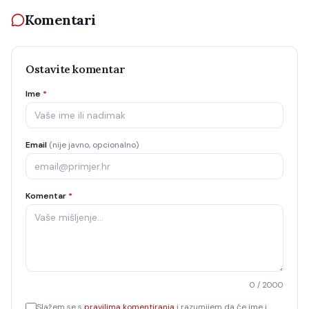
Komentari
Ostavite komentar
Ime
*
Email
(nije javno, opcionalno)
Komentar
*
0
/ 2000
Slažem se s
pravilima komentiranja
i razumijem da će ime i