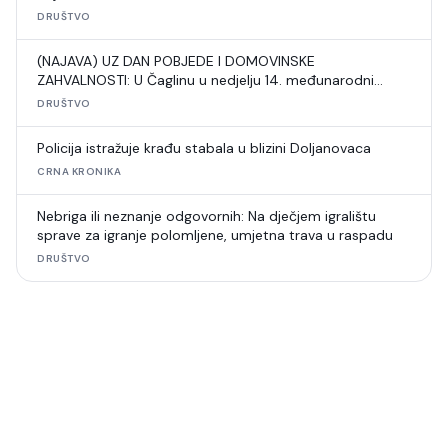
DRUŠTVO
(NAJAVA) UZ DAN POBJEDE I DOMOVINSKE
ZAHVALNOSTI: U Čaglinu u nedjelju 14. međunarodni
šahovski turnir
DRUŠTVO
Policija istražuje krađu stabala u blizini Doljanovaca
CRNA KRONIKA
Nebriga ili neznanje odgovornih: Na dječjem igralištu
sprave za igranje polomljene, umjetna trava u raspadu
DRUŠTVO