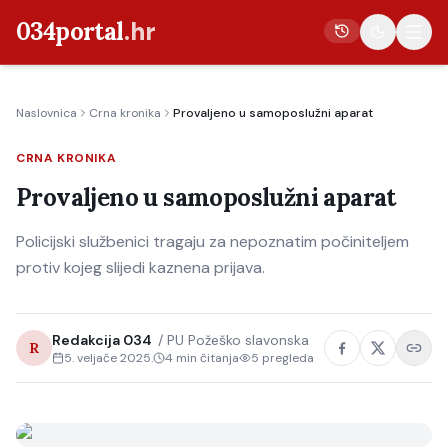
034portal
.hr
Naslovnica
Crna kronika
Provaljeno u samoposlužni aparat
Vijesti
CRNA KRONIKA
Crna kronika
Provaljeno u samoposlužni aparat
Poljoprivreda
Politika
Policijski službenici tragaju za nepoznatim počiniteljem
protiv kojeg slijedi kaznena prijava.
Gospodarstvo
Život
Redakcija 034
/
PU Požeško slavonska
Kultura
R
5. veljače 2025.
4
min čitanja
5
pregleda
Sport