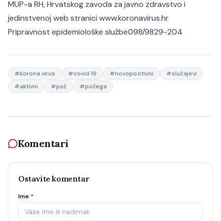
MUP-a RH, Hrvatskog zavoda za javno zdravstvo i
jedinstvenoj web stranici www.koronavirus.hr
Pripravnost epidemiološke službe
098/9829-204
#
korona virus
#
covid 19
#
novopozitivni
#
slučajevi
#
aktivni
#
psž
#
požega
Komentari
Ostavite komentar
Ime
*