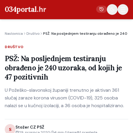
034portal
.hr
Naslovnica
Društvo
PSŽ: Na posljednjem testiranju obrađeno je 240 uzor
Vijesti
DRUŠTVO
Crna kronika
PSŽ: Na posljednjem testiranju
Poljoprivreda
obrađeno je 240 uzoraka, od kojih je
Politika
47 pozitivnih
Gospodarstvo
U Požeško-slavonskoj županiji trenutno je aktivan 361
Život
slučaj zaraze korona virusom (COVID-19), 325 osoba
Kultura
nalazi se u kućnoj izolaciji, a 36 osoba je hospitalizirano.
Sport
Stožer CZ PSŽ
S
29. prosinca 2020.
4
min čitanja
1
pregleda