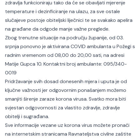
zdravlja funkcioniraju tako da će se obavljati mjerenje
temperature i dezinficiranje na ulazu, za sve ostale
slučajeve postoje obiteljski liječnici te se svakako apelira
na građane da odgode manje važne preglede.
Zbog trenutne situacije na području županije, od 03.
srpnja ponovno je aktivirana COVID ambulanta u Požegi s
radnim vremenom od 08,00 do 20,00 sati, na adresi
Matije Gupca 10. Kontaktni broj ambulante: 095/340-
0019
Pridržavanje svih dosad donesenih mjera i uputa je od
ključne važnosti jer odgovornim ponašanjem možemo
smanjiti širenje zaraze korona virusa. Svatko mora biti
svjestan odgovornosti za vlastito zdravlje, zdravlje
obitelji i sugrađana.
Sve informacije vezane uz korona virus možete pronaći
na internetskim stranicama Ravnateljstva civilne zaštite