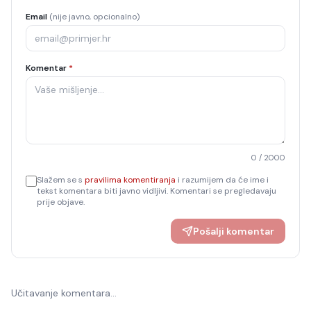
Email
(nije javno, opcionalno)
Komentar
*
0
/ 2000
Slažem se s
pravilima komentiranja
i razumijem da će ime i
tekst komentara biti javno vidljivi. Komentari se pregledavaju
prije objave.
Pošalji komentar
Učitavanje komentara…