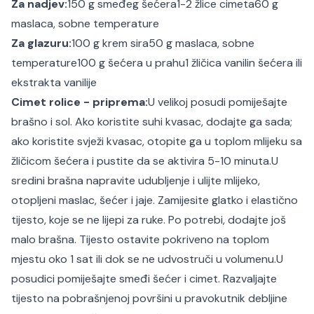
Za nadjev:
150 g smeđeg šećera
1-2 žlice cimeta
60 g
maslaca, sobne temperature
Za glazuru:
100 g krem sira
50 g maslaca, sobne
temperature
100 g šećera u prahu
1 žličica vanilin šećera ili
ekstrakta vanilije
Cimet rolice - priprema:
U velikoj posudi pomiješajte
brašno i sol. Ako koristite suhi kvasac, dodajte ga sada;
ako koristite svježi kvasac, otopite ga u toplom mlijeku sa
žličicom šećera i pustite da se aktivira 5-10 minuta.
U
sredini brašna napravite udubljenje i ulijte mlijeko,
otopljeni maslac, šećer i jaje. Zamijesite glatko i elastično
tijesto, koje se ne lijepi za ruke. Po potrebi, dodajte još
malo brašna. Tijesto ostavite pokriveno na toplom
mjestu oko 1 sat ili dok se ne udvostruči u volumenu.
U
posudici pomiješajte smeđi šećer i cimet. Razvaljajte
tijesto na pobrašnjenoj površini u pravokutnik debljine