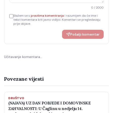
0
/ 2000
Slažem se s
pravilima komentiranja
i razumijem da će ime i
tekst komentara biti javno vidljivi. Komentari se pregledavaju
prije objave.
Pošalji komentar
Učitavanje komentara…
Povezane vijesti
DRUŠTVO
(NAJAVA) UZ DAN POBJEDE I DOMOVINSKE
ZAHVALNOSTI: U Čaglinu u nedjelju 14.