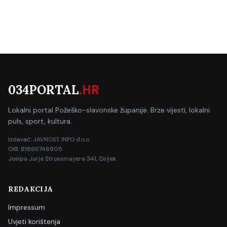
034PORTAL
.HR
Lokalni portal Požeško-slavonske županije. Brze vijesti, lokalni
puls, sport, kultura.
Izdavač: JAVNOST INFO d.o.o.
OIB: 81866746905
Josipa Jurja Strossmayera 341, Osijek
REDAKCIJA
Impressum
Uvjeti korištenja