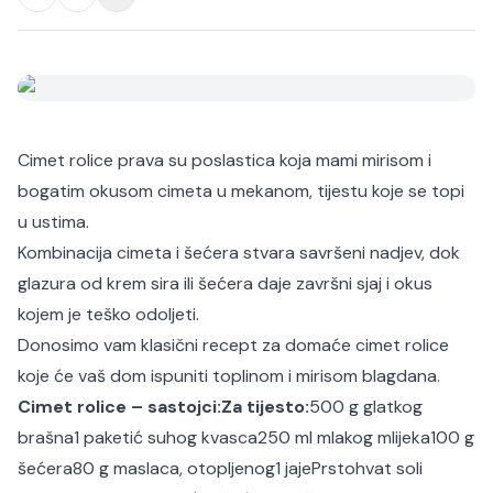
Cimet rolice prava su poslastica koja mami mirisom i
bogatim okusom cimeta u mekanom, tijestu koje se topi
u ustima.
Kombinacija cimeta i šećera stvara savršeni nadjev, dok
glazura od krem sira ili šećera daje završni sjaj i okus
kojem je teško odoljeti.
Donosimo vam klasični recept za domaće cimet rolice
koje će vaš dom ispuniti toplinom i mirisom blagdana.
Cimet rolice – sastojci:
Za tijesto:
500 g glatkog
brašna
1 paketić suhog kvasca
250 ml mlakog mlijeka
100 g
šećera
80 g maslaca, otopljenog
1 jaje
Prstohvat soli