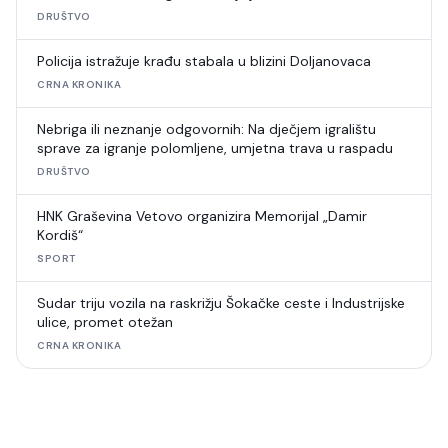
šahovski turnir
DRUŠTVO
Policija istražuje krađu stabala u blizini Doljanovaca
CRNA KRONIKA
Nebriga ili neznanje odgovornih: Na dječjem igralištu
sprave za igranje polomljene, umjetna trava u raspadu
DRUŠTVO
HNK Graševina Vetovo organizira Memorijal „Damir
Kordiš“
SPORT
Sudar triju vozila na raskrižju Šokačke ceste i Industrijske
ulice, promet otežan
CRNA KRONIKA