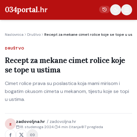
034portal
.hr
Naslovnica
Društvo
Recept za mekane cimet rolice koje se tope u usti
Vijesti
DRUŠTVO
Crna kronika
Recept za mekane cimet rolice koje
Poljoprivreda
se tope u ustima
Politika
Cimet rolice prava su poslastica koja mami mirisom i
Gospodarstvo
bogatim okusom cimeta u mekanom, tijestu koje se topi
Život
u ustima.
Kultura
Sport
zadovoljna.hr
/
zadovoljna.hr
z
18. studenoga 2024.
4
min čitanja
7
pregleda