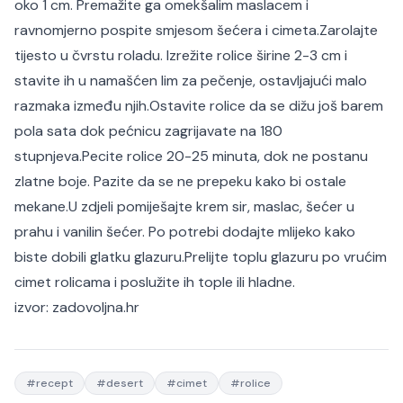
oko 1 cm. Premažite ga omekšalim maslacem i
ravnomjerno pospite smjesom šećera i cimeta.
Zarolajte
tijesto u čvrstu roladu. Izrežite rolice širine 2-3 cm i
stavite ih u namašćen lim za pečenje, ostavljajući malo
razmaka između njih.
Ostavite rolice da se dižu još barem
pola sata dok pećnicu zagrijavate na 180
stupnjeva.
Pecite rolice 20-25 minuta, dok ne postanu
zlatne boje. Pazite da se ne prepeku kako bi ostale
mekane.
U zdjeli pomiješajte krem sir, maslac, šećer u
prahu i vanilin šećer. Po potrebi dodajte mlijeko kako
biste dobili glatku glazuru.
Prelijte toplu glazuru po vrućim
cimet rolicama i poslužite ih tople ili hladne.
izvor:
zadovoljna.hr
#
recept
#
desert
#
cimet
#
rolice