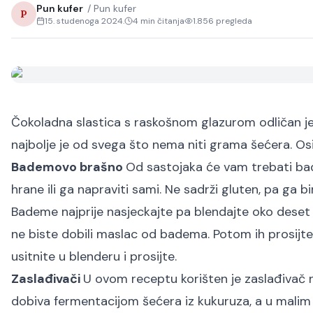
Pun kufer
/
Pun kufer
P
15. studenoga 2024.
4
min čitanja
1.856
pregleda
Čokoladna slastica s raskošnom glazurom odličan je 
najbolje je od svega što nema niti grama šećera. Os
Bademovo brašno
Od sastojaka će vam trebati ba
hrane ili ga napraviti sami. Ne sadrži gluten, pa ga bira
Bademe najprije nasjeckajte pa blendajte oko deset 
ne biste dobili maslac od badema. Potom ih prosijte
usitnite u blenderu i prosijte.
Zaslađivači
U ovom receptu korišten je zaslađivač na b
dobiva fermentacijom šećera iz kukuruza, a u malim k