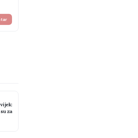
ntar
vijek:
 su za