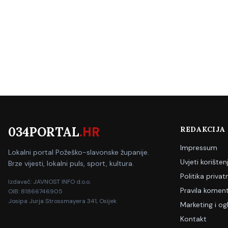
034PORTAL
.HR
REDAKCIJA
Impressum
Lokalni portal Požeško-slavonske županije.
Uvjeti korišten
Brze vijesti, lokalni puls, sport, kultura.
Politika privat
Izdavač: JAVNOST INFO d.o.o.
Pravila koment
OIB: 81866746905
Josipa Jurja Strossmayera 341, Osijek
Marketing i og
Kontakt