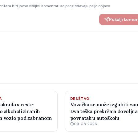
ntara biti javno vidljivi. Komentari se pregledavaju prije objave.
Pošalji kome
A
DRUŠTVO
maknula s ceste:
Vozačka se može izgubiti zau
o alkoholiziranih
Dva teška prekršaja dovoljna
an vozio pod zabranom
povratak u autoškolu
09. 08. 2026.