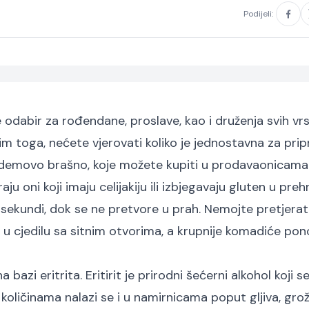
Podijeli:
odabir za rođendane, proslave, kao i druženja svih vrs
im toga, nećete vjerovati koliko je jednostavna za pri
demovo brašno, koje možete kupiti u prodavaonicama
ju oni koji imaju celijakiju ili izbjegavaju gluten u prehr
sekundi, dok se ne pretvore u prah. Nemojte pretjerat
 u cjedilu sa sitnim otvorima, a krupnije komadiće po
azi eritrita. Eritirit je prirodni šećerni alkohol koji s
oličinama nalazi se i u namirnicama poput gljiva, grož