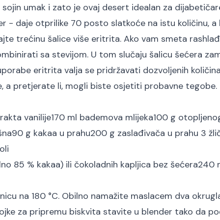
i sojin umak i zato je ovaj desert idealan za dijabetičar
 - daje otprilike 70 posto slatkoće na istu količinu, a
ajte trećinu šalice više eritrita. Ako vam smeta rashlađ
ombinirati sa stevijom. U tom slučaju šalicu šećera zam
uporabe eritrita valja se pridržavati dozvoljenih količina
a pretjerate li, mogli biste osjetiti probavne tegobe.
rakta vanilije
170 ml bademova mlijeka
100 g otopljeno
šna
90 g kakaa u prahu
200 g zaslađivača u prahu
3 žli
oli
o 85 % kakaa) ili čokoladnih kapljica bez šećera
240 
ćnicu na 180 °C. Obilno namažite maslacem dva okrugl
ojke za pripremu biskvita stavite u blender tako da p