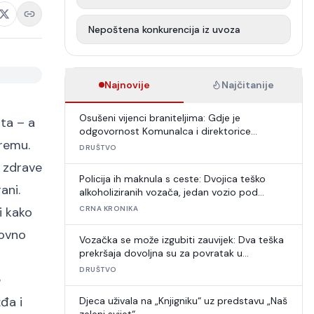
Nepoštena konkurencija iz uvoza
Najnovije
Najčitanije
Osušeni vijenci braniteljima: Gdje je
ta – a
odgovornost Komunalca i direktorice
premu.
Puntarić?
DRUŠTVO
 zdrave
Policija ih maknula s ceste: Dvojica teško
ani.
alkoholiziranih vozača, jedan vozio pod
zabranom
i kako
CRNA KRONIKA
novno
Vozačka se može izgubiti zauvijek: Dva teška
prekršaja dovoljna su za povratak u
autoškolu
DRUŠTVO
e
đa i
Djeca uživala na „Knjigniku“ uz predstavu „Naš