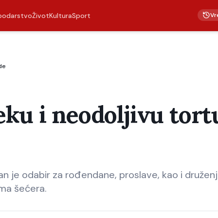
Vr
podarstvo
Život
Kultura
Sport
de
ku i neodoljivu tort
n je odabir za rođendane, proslave, kao i druženj
ama šećera.