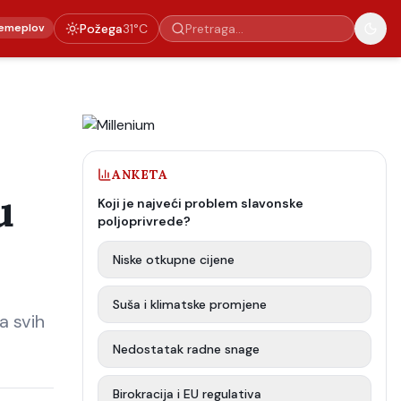
emeplov
Požega
31
°C
ANKETA
u
Koji je najveći problem slavonske
poljoprivrede?
Niske otkupne cijene
Suša i klimatske promjene
a svih
Nedostatak radne snage
Birokracija i EU regulativa