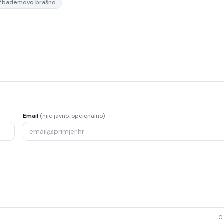
#
bademovo brašno
Email
(nije javno, opcionalno)
0