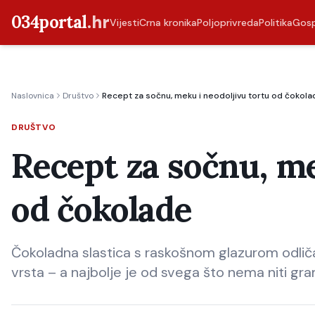
034portal
.hr
Vijesti
Crna kronika
Poljoprivreda
Politika
Gos
Naslovnica
Društvo
Recept za sočnu, meku i neodoljivu tortu od čokola
DRUŠTVO
Recept za sočnu, me
od čokolade
Čokoladna slastica s raskošnom glazurom odliča
vrsta – a najbolje je od svega što nema niti gr