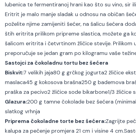
lubenica te fermentiranoj hrani kao što su vino, sir il
Eritrit je malo manje sladak u odnosu na običan šećer
poželite njime zamijeniti šećer, na šalicu šećera dod
štih eritrita prilikom pripreme slastica, možete ga k
šalicom eritrita i četvrtinom žličice stevije. Prilikom 
preporučuje se jedan gram po kilogramu vaše težine, 
Sastojci za čokoladnu tortu bez šećera
Biskvit:
7 velikih jaja
80 g grčkog jogurta
2 žličice ekst
maslaca
45 g kokosova brašna
250 g bademova bra
praška za pecivo
2 žličice sode bikarbone
1/3 žličice s
Glazura:
200 g tamne čokolade bez šećera (minimaln
slatkog vrhnja
Priprema čokoladne torte bez šećera:
Zagrijte pe
kalupa za pečenje promjera 21 cm i visine 4 cm.
Sast