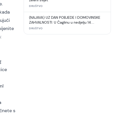
zeleni svijet“
e.
DRUŠTVO
 kada
(NAJAVA) UZ DAN POBJEDE I DOMOVINSKE
ujući
ZAHVALNOSTI: U Čaglinu u nedjelju 14.
međunarodni šahovski turnir
ijenite
DRUŠTVO
:
g
čice
ml
a
očnete s