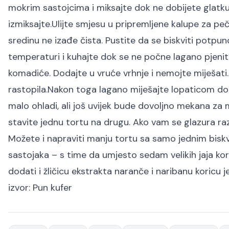
mokrim sastojcima i miksajte dok ne dobijete glatku
izmiksajte.
Ulijte smjesu u pripremljene kalupe za pe
sredinu ne izađe čista. Pustite da se biskviti potpun
temperaturi i kuhajte dok se ne počne lagano pjeniti,
komadiće. Dodajte u vruće vrhnje i nemojte miješati
rastopila.
Nakon toga lagano miješajte lopaticom do
malo ohladi, ali još uvijek bude dovoljno mekana za 
stavite jednu tortu na drugu. Ako vam se glazura razd
Možete i napraviti manju tortu sa samo jednim biskvit
sastojaka – s time da umjesto sedam velikih jaja koris
dodati i žličicu ekstrakta naranče i naribanu koricu j
izvor:
Pun kufer