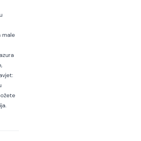
u
a male
lazura
,
avjet:
u
 možete
ja.