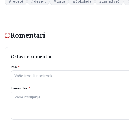
#
recept
#
desert
#
torta
#
čokolada
#
zaslađivač
Komentari
Ostavite komentar
Ime
*
Komentar
*