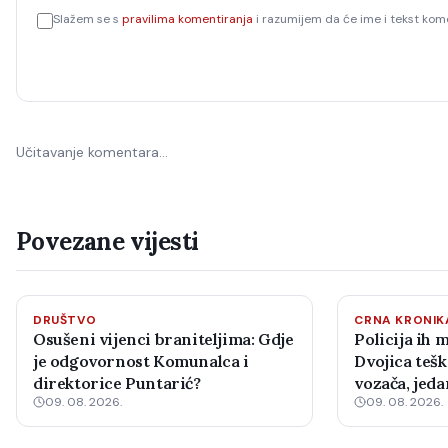
Slažem se s
pravilima komentiranja
i razumijem da će ime i tekst kome
Učitavanje komentara…
Povezane vijesti
DRUŠTVO
CRNA KRONIK
Osušeni vijenci braniteljima: Gdje
Policija ih 
je odgovornost Komunalca i
Dvojica tešk
direktorice Puntarić?
vozača, jed
09. 08. 2026.
09. 08. 2026.