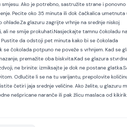
 smjesu. Ako je potrebno, sastružite strane i ponovno
čenje. Pecite oko 35 minuta ili dok čačkalica umetnuta 
o ohlade.
Za glazuru zagrijte vrhnje na srednje niskoj
 ali ne smije prokuhati.
Nasjeckajte tamnu čokoladu n
. Pustite da odstoji pet minuta kako bi se čokolada
k se čokolada potpuno ne poveže s vrhnjem. Kad se g
mazanje, premažite oba biskvita.
Kad se glazura stvrdne
voji, ne brinite: izmiksajte je dok ne postane glatka.
S
om. Odlučite li se na tu varijantu, prepolovite količin
tite četiri jaja srednje veličine. Ako želite, u glazuru
edne nešpricane naranče ili pak žlicu maslaca od kikiriki