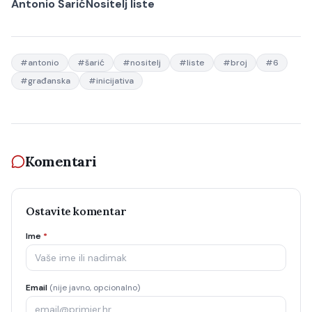
Antonio Šarić
Nositelj liste
#
antonio
#
šarić
#
nositelj
#
liste
#
broj
#
6
#
građanska
#
inicijativa
Komentari
Ostavite komentar
Ime
*
Email
(nije javno, opcionalno)