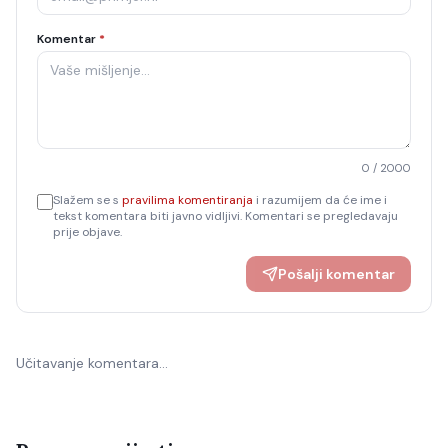
Komentar
*
0
/ 2000
Slažem se s
pravilima komentiranja
i razumijem da će ime i
tekst komentara biti javno vidljivi. Komentari se pregledavaju
prije objave.
Pošalji komentar
Učitavanje komentara…