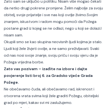
Zato sam se uključio u politiku. Nisam više mogao čekati
da netko drugi pokrene promjene. Želim najbolje za svoju
obitelj, svoje prijatelje i sve nas koji ovdje živimo.
Svojim
znanjem, iskustvom i radom mogu pomoći da Požega
postane grad iz kojeg se ne odlazi, nego u koji se dolazi.
I
nisam sam.
Okupili smo se kao skupina neovisnih ljudi kojima je stalo.
Ljudi koji žele živjeti ovdje, a ne samo preživljavati. Svaki
od nas nosi svoje znanje, svoju priču i svoju vjeru da je
Požega vrijedna borbe.
Zato vas pozivam – izađite na izbore i dajte
povjerenje listi broj 6. za Gradsko vijeće Grada
Požege.
Ne obećavamo čuda, ali obećavamo rad, iskrenost i
otvorena vrata svima koji žele graditi Požegu, obiteljski
grad po mjeri, kakav svi mi zaslužujemo.