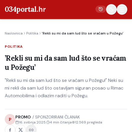
034portal
.hr
Naslovnica
Politika
’Rekli su mi da sam lud što se vraćam u Požegu’
Vijesti
POLITIKA
Crna kronika
’Rekli su mi da sam lud što se vraćam
Poljoprivreda
u Požegu’
Politika
"Rekli su mi da sam lud što se vraćam u Požegu!" Neki su
Gospodarstvo
mi rekli da sam lud što ostavljam siguran posao u Rimac
Život
Automobilima i odlazim raditi u Požegu.
Kultura
Sport
PROMO
/
SPONZORIRANI ČLANAK
P
16. svibnja 2025.
4
min čitanja
12.569
pregleda