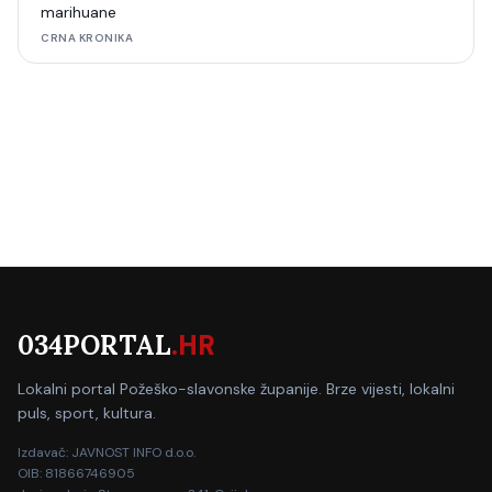
marihuane
CRNA KRONIKA
034PORTAL
.HR
Lokalni portal Požeško-slavonske županije. Brze vijesti, lokalni
puls, sport, kultura.
Izdavač: JAVNOST INFO d.o.o.
OIB: 81866746905