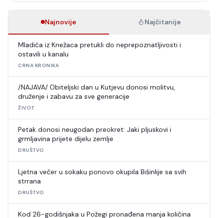
Najnovije
Najčitanije
Mladića iz Knežaca pretukli do neprepoznatljivosti i
ostavili u kanalu
CRNA KRONIKA
/NAJAVA/ Obiteljski dan u Kutjevu donosi molitvu,
druženje i zabavu za sve generacije
ŽIVOT
Petak donosi neugodan preokret: Jaki pljuskovi i
grmljavina prijete dijelu zemlje
DRUŠTVO
Ljetna večer u sokaku ponovo okupila Bišinlije sa svih
strrana
DRUŠTVO
Kod 26-godišnjaka u Požegi pronađena manja količina