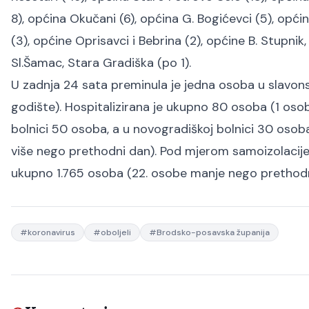
8), općina Okučani (6), općina G. Bogićevci (5), općin
(3), općine Oprisavci i Bebrina (2), općine B. Stupnik, 
Sl.Šamac, Stara Gradiška (po 1).
U zadnja 24 sata preminula je jedna osoba u slavonsk
godište). Hospitalizirana je ukupno 80 osoba (1 os
bolnici 50 osoba, a u novogradiškoj bolnici 30 osoba
više nego prethodni dan). Pod mjerom samoizolacije
ukupno 1.765 osoba (22. osobe manje nego prethodn
#
koronavirus
#
oboljeli
#
Brodsko-posavska županija