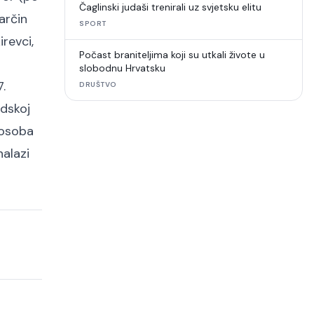
Čaglinski judaši trenirali uz svjetsku elitu
arčin
SPORT
irevci,
Počast braniteljima koji su utkali živote u
slobodnu Hrvatsku
.
DRUŠTVO
dskoj
 osoba
alazi