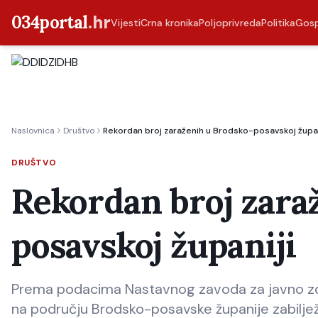
034portal
.hr
Vijesti
Crna kronika
Poljoprivreda
Politika
Gos
Naslovnica
Društvo
Rekordan broj zaraženih u Brodsko-posavskoj župan
DRUŠTVO
Rekordan broj zara
posavskoj županiji
Prema podacima Nastavnog zavoda za javno zdr
na području Brodsko-posavske županije zabilje