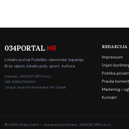
034PORTAL
.HR
REDAKCIJA
Impressum
Lokalni portal Požeško-slavonske županije.
Uvjeti korišten
Brze vijesti, lokalni puls, sport, kultura.
Politika privat
Izdavač: JAVNOST INFO d.o.o.
Pravila koment
OIB: 81866746905
Josipa Jurja Strossmayera 341, Osijek
Marketing i og
Kontakt
©
2026
034portal.hr — Sva prava pridržana. JAVNOST INFO d.o.o.