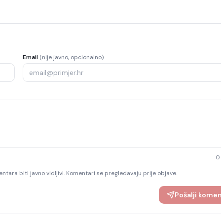
Email
(nije javno, opcionalno)
0
ntara biti javno vidljivi. Komentari se pregledavaju prije objave.
Pošalji kome