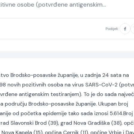
zitivne osobe (potvrđene antigenskim…
Podijeli:
vo Brodsko-posavske županije, u zadnja 24 sata na
198 novih pozitivnih osoba na virus SARS-CoV-2 (potv
vrđene antigenskim testiranjem). To je do sada najveć
na području Brodsko-posavske županije. Ukupan broj
ije od početka epidemije tako sada iznosi 5.614.Broj
rad Slavonski Brod (39), grad Nova Gradiška (38), opć
 Nova Kapela (15), općina Cernik (11), općine Vrbje i Da