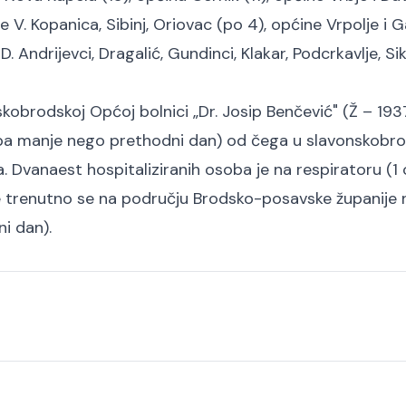
e V. Kopanica, Sibinj, Oriovac (po 4), općine Vrpolje i G
D. Andrijevci, Dragalić, Gundinci, Klakar, Podcrkavlje, Sik
obrodskoj Općoj bolnici „Dr. Josip Benčević" (Ž – 1937
oba manje nego prethodni dan) od čega u slavonskobro
. Dvanaest hospitaliziranih osoba je na respiratoru (1
 trenutno se na području Brodsko-posavske županije n
i dan).