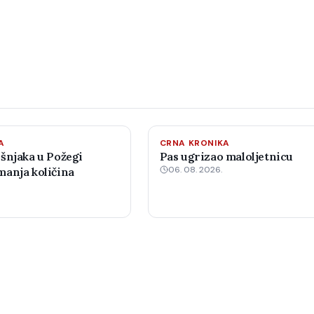
A
CRNA KRONIKA
šnjaka u Požegi
Pas ugrizao maloljetnicu
06. 08. 2026.
anja količina