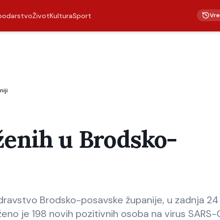
Vr
podarstvo
Život
Kultura
Sport
iji
ženih u Brodsko-
avstvo Brodsko-posavske županije, u zadnja 24
ženo je 198 novih pozitivnih osoba na virus SARS