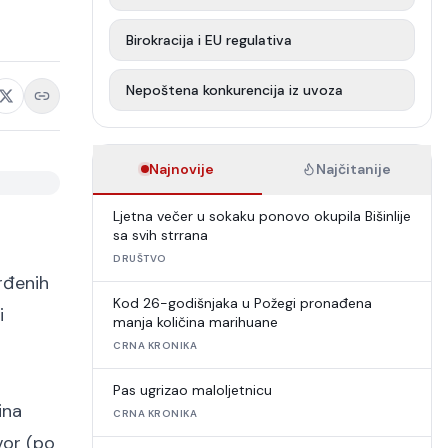
Birokracija i EU regulativa
Nepoštena konkurencija iz uvoza
Najnovije
Najčitanije
Ljetna večer u sokaku ponovo okupila Bišinlije
sa svih strrana
DRUŠTVO
rđenih
Kod 26-godišnjaka u Požegi pronađena
i
manja količina marihuane
CRNA KRONIKA
Pas ugrizao maloljetnicu
ina
CRNA KRONIKA
vor (po