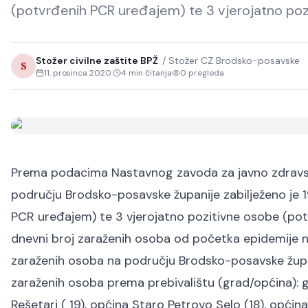
(potvrđenih PCR uređajem) te 3 vjerojatno po
Stožer civilne zaštite BPŽ
/
Stožer CZ Brodsko-posavske
S
11. prosinca 2020.
4
min čitanja
0
pregleda
Prema podacima Nastavnog zavoda za javno zdravst
području Brodsko-posavske županije zabilježeno je 
PCR uređajem) te 3 vjerojatno pozitivne osobe (pot
dnevni broj zaraženih osoba od početka epidemije 
zaraženih osoba na području Brodsko-posavske župan
zaraženih osoba prema prebivalištu (grad/općina): g
Rešetari ( 19), općina Staro Petrovo Selo (18), općina