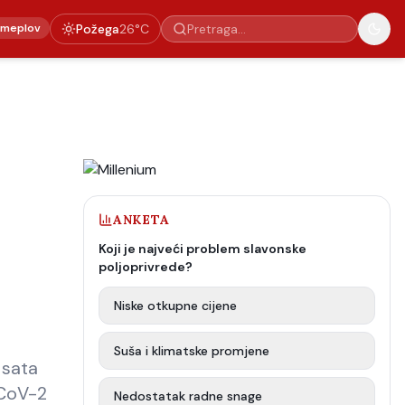
emeplov
Požega
26
°C
ANKETA
Koji je najveći problem slavonske
poljoprivrede?
Niske otkupne cijene
Suša i klimatske promjene
 sata
-CoV-2
Nedostatak radne snage