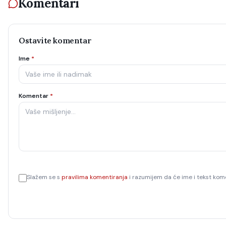
Komentari
Ostavite komentar
Ime
*
Komentar
*
Slažem se s
pravilima komentiranja
i razumijem da će ime i tekst kome