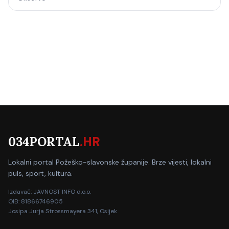
034PORTAL
.HR
Lokalni portal Požeško-slavonske županije. Brze vijesti, lokalni
puls, sport, kultura.
Izdavač: JAVNOST INFO d.o.o.
OIB: 81866746905
Josipa Jurja Strossmayera 341, Osijek