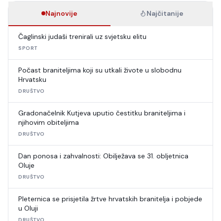
Najnovije
Najčitanije
Čaglinski judaši trenirali uz svjetsku elitu
SPORT
Počast braniteljima koji su utkali živote u slobodnu
Hrvatsku
DRUŠTVO
Gradonačelnik Kutjeva uputio čestitku braniteljima i
njihovim obiteljima
DRUŠTVO
Dan ponosa i zahvalnosti: Obilježava se 31. obljetnica
Oluje
DRUŠTVO
Pleternica se prisjetila žrtve hrvatskih branitelja i pobjede
u Oluji
DRUŠTVO