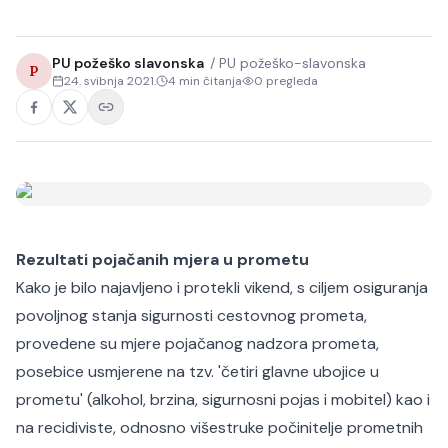
PU požeško slavonska
/
PU požeško-slavonska
P
24. svibnja 2021.
4
min čitanja
0
pregleda
Rezultati pojačanih mjera u prometu
Kako je bilo najavljeno i protekli vikend, s ciljem osiguranja
povoljnog stanja sigurnosti cestovnog prometa,
provedene su mjere pojačanog nadzora prometa,
posebice usmjerene na tzv. 'četiri glavne ubojice u
prometu' (alkohol, brzina, sigurnosni pojas i mobitel) kao i
na recidiviste, odnosno višestruke počinitelje prometnih