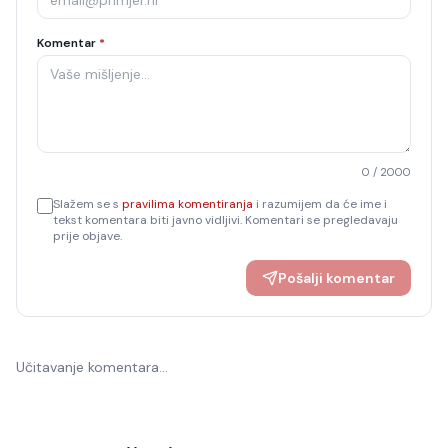
Komentar
*
0
/ 2000
Slažem se s
pravilima komentiranja
i razumijem da će ime i
tekst komentara biti javno vidljivi. Komentari se pregledavaju
prije objave.
Pošalji komentar
Učitavanje komentara…