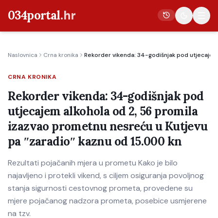
034portal
.hr
Naslovnica
Crna kronika
Rekorder vikenda: 34-godišnjak pod utjecajem 
Vijesti
CRNA KRONIKA
Crna kronika
Rekorder vikenda: 34-godišnjak pod
Poljoprivreda
utjecajem alkohola od 2, 56 promila
Politika
izazvao prometnu nesreću u Kutjevu
Gospodarstvo
pa ʺzaradioʺ kaznu od 15.000 kn
Život
Rezultati pojačanih mjera u prometu Kako je bilo
Kultura
najavljeno i protekli vikend, s ciljem osiguranja povoljnog
Sport
stanja sigurnosti cestovnog prometa, provedene su
mjere pojačanog nadzora prometa, posebice usmjerene
na tzv.