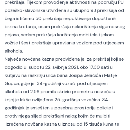
prekršaja. Tijekom provođenja aktivnosti na području PU
požeško-slavonske utvrđena su ukupno 93 prekršaja od
čega ističemo 50 prekršaja nepoštivanja dopuštenih
brzina kretanja, osam prekršaja nekorištenja sigurnosnog
pojasa, sedam prekršaja korištenja mobitela tijekom
vožnje i šest prekršaja upravljanja vozilom pod utjecajem
alkohola.
Najveća novčana kazna predviđena je za prekršaj koji se
dogodio u subotu 22. svibnja 2021. oko 17.30 sati u
Kutjevu na raskrižju ulica bana Josipa Jelačića i Matije
Gupca, gdje je 34-godišnji vozač pod utjecajem
alkohola od 2,56 promila skrivio prometnu nesreću u
kojoj je lakše ozlijeđena 25-godišnja vozačica. 34-
godišnjak je smješten u posebnu prostoriju policije i
protiv njega slijedi prekršajni nalog kojim će mu biti
izrečena novčana kazna u iznosu od 15 tisuća kuna te